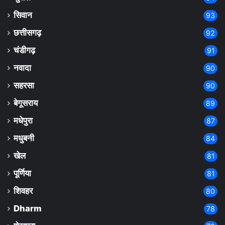
सिवान
93
छत्तीसगढ़
92
चंडीगढ़
91
नवादा
90
सहरसा
90
बेगूसराय
89
मधेपुरा
87
मधुबनी
84
खेल
81
पूर्णिया
81
शिवहर
80
Dharm
78