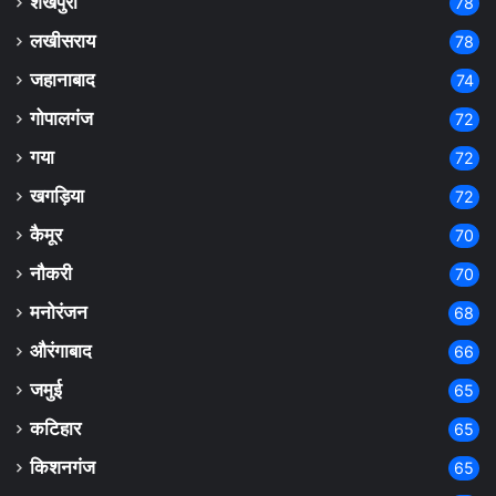
शेखपुरा
78
लखीसराय
78
जहानाबाद
74
गोपालगंज
72
गया
72
खगड़िया
72
कैमूर
70
नौकरी
70
मनोरंजन
68
औरंगाबाद
66
जमुई
65
कटिहार
65
किशनगंज
65