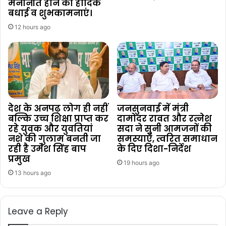
मनोनीत होने की हार्दिक
बधाई व शुभकामनाएं।
12 hours ago
देश के अनपढ़ लोग ही नहीं
जनसुनवाई में मंत्री
बल्कि उच्च शिक्षा प्राप्त कर
दामोदर रावत और रत्नेश
रहे युवक और युवतियां
सदा ने सुनी आमजनों की
नशे की गुलाम बनती जा
समस्याएँ, त्वरित समाधान
रही है उमेश सिंह बाप
के दिए दिशा-निर्देश
प्रमुख
19 hours ago
13 hours ago
Leave a Reply