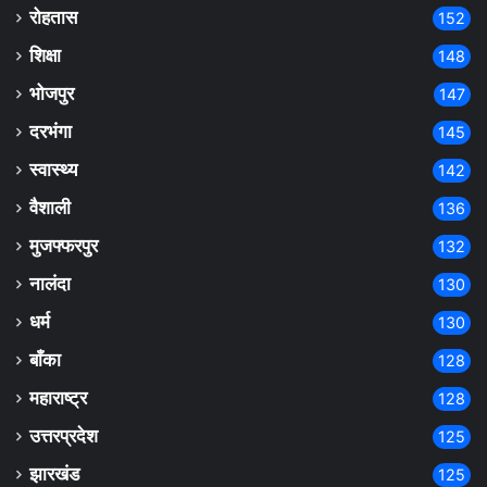
रोहतास
152
शिक्षा
148
भोजपुर
147
दरभंगा
145
स्वास्थ्य
142
वैशाली
136
मुजफ्फरपुर
132
नालंदा
130
धर्म
130
बाँका
128
महाराष्ट्र
128
उत्तरप्रदेश
125
झारखंड
125