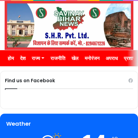
होम
देश
राज्य
राजनीति
खेल
मनोरंजन
अपराध
प्रशास
Find us on Facebook
Weather