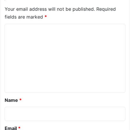
Your email address will not be published.
Required
fields are marked
*
C
o
m
m
e
n
t
*
Name
*
Email
*