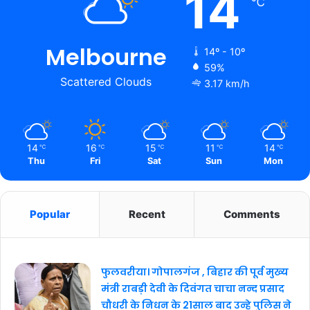
14
℃
Melbourne
14º - 10º
59%
Scattered Clouds
3.17 km/h
14
16
15
11
14
℃
℃
℃
℃
℃
Thu
Fri
Sat
Sun
Mon
Popular
Recent
Comments
फुलवरीया। गोपालगंज , बिहार की पूर्व मुख्य
मंत्री राबड़ी देवी के दिवंगत चाचा नन्द प्रसाद
चौधरी के निधन के 21साल बाद उन्हे पुलिस ने