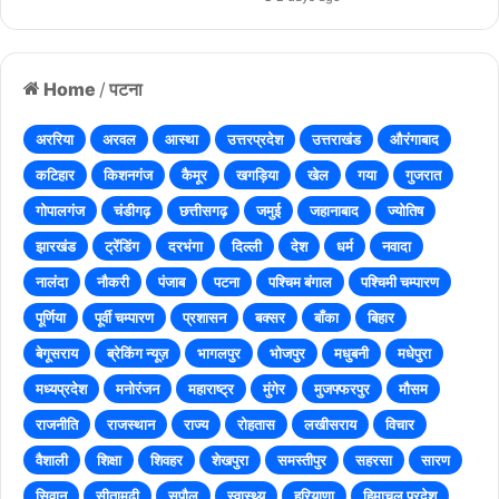
Home
/
पटना
अररिया
अरवल
आस्था
उत्तरप्रदेश
उत्तराखंड
औरंगाबाद
कटिहार
किशनगंज
कैमूर
खगड़िया
खेल
गया
गुजरात
गोपालगंज
चंडीगढ़
छत्तीसगढ़
जमुई
जहानाबाद
ज्योतिष
झारखंड
ट्रेंडिंग
दरभंगा
दिल्ली
देश
धर्म
नवादा
नालंदा
नौकरी
पंजाब
पटना
पश्चिम बंगाल
पश्चिमी चम्पारण
पूर्णिया
पूर्वी चम्पारण
प्रशासन
बक्सर
बाँका
बिहार
बेगूसराय
ब्रेकिंग न्यूज़
भागलपुर
भोजपुर
मधुबनी
मधेपुरा
मध्यप्रदेश
मनोरंजन
महाराष्ट्र
मुंगेर
मुजफ्फरपुर
मौसम
राजनीति
राजस्थान
राज्य
रोहतास
लखीसराय
विचार
वैशाली
शिक्षा
शिवहर
शेखपुरा
समस्तीपुर
सहरसा
सारण
सिवान
सीतामढ़ी
सुपौल
स्वास्थ्य
हरियाणा
हिमाचल प्रदेश