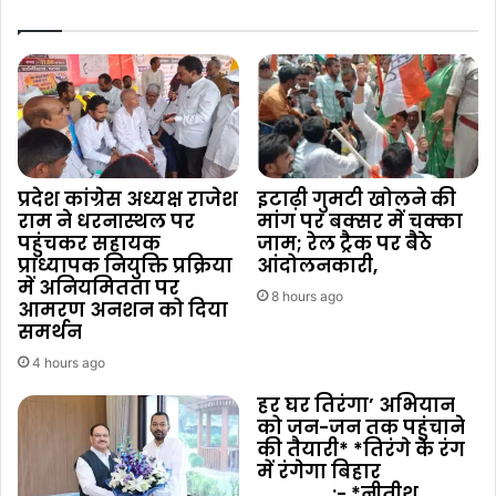
प्रदेश कांग्रेस अध्यक्ष राजेश
इटाढ़ी गुमटी खोलने की
राम ने धरनास्थल पर
मांग पर बक्सर में चक्का
पहुंचकर सहायक
जाम; रेल ट्रैक पर बैठे
प्राध्यापक नियुक्ति प्रक्रिया
आंदोलनकारी,
में अनियमितता पर
8 hours ago
आमरण अनशन को दिया
समर्थन
4 hours ago
हर घर तिरंगा’ अभियान
को जन-जन तक पहुंचाने
की तैयारी* *तिरंगे के रंग
में रंगेगा बिहार
:- *नीतीश