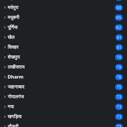
मधेपुरा
88
मधुबनी
85
पूर्णिया
82
खेल
81
शिवहर
81
शेखपुरा
79
लखीसराय
79
Dharm
78
जहानाबाद
75
गोपालगंज
73
गया
73
खगड़िया
73
नौकरी
73