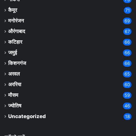
कैमूर
71
मनोरंजन
69
औरंगाबाद
67
कटिहार
66
जमुई
66
किशनगंज
66
अरवल
65
अररिया
60
मौसम
59
ज्योतिष
46
Uncategorized
18