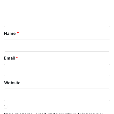
e
n
t
*
Name
*
Email
*
Website