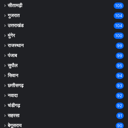
सीतामढ़ी
105
गुजरात
104
उत्तराखंड
104
मुंगेर
100
राजस्थान
99
पंजाब
99
सुपौल
95
सिवान
94
छत्तीसगढ़
93
नवादा
92
चंडीगढ़
92
सहरसा
91
बेगूसराय
90