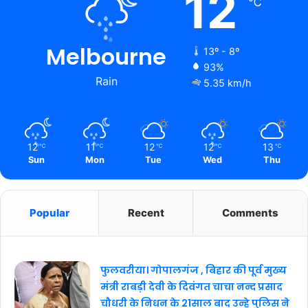
12
℃
Melbourne
13º - 8º
93%
Rain
5.35 km/h
12
11
12
12
13
℃
℃
℃
℃
℃
Sun
Mon
Tue
Wed
Thu
Popular
Recent
Comments
फुलवरीया। गोपालगंज , बिहार की पूर्व मुख्य
मंत्री राबड़ी देवी के दिवंगत चाचा नन्द प्रसाद
चौधरी के निधन के 21साल बाद उन्हे पुलिस ने