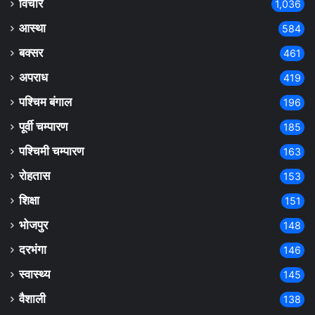
विचार
1,036
आस्था
584
बक्सर
461
अपराध
419
पश्चिम बंगाल
196
पूर्वी चम्पारण
185
पश्चिमी चम्पारण
163
रोहतास
153
शिक्षा
151
भोजपुर
148
दरभंगा
146
स्वास्थ्य
145
वैशाली
138