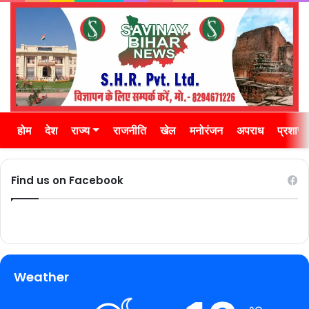
होम
देश
राज्य
राजनीति
खेल
मनोरंजन
अपराध
प्रशास
Find us on Facebook
Weather