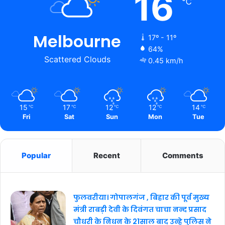
16
℃
Melbourne
17º - 11º
64%
Scattered Clouds
0.45 km/h
15
17
12
12
14
℃
℃
℃
℃
℃
Fri
Sat
Sun
Mon
Tue
Popular
Recent
Comments
फुलवरीया। गोपालगंज , बिहार की पूर्व मुख्य
मंत्री राबड़ी देवी के दिवंगत चाचा नन्द प्रसाद
चौधरी के निधन के 21साल बाद उन्हे पुलिस ने