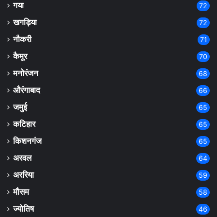
गया
72
खगड़िया
72
नौकरी
71
कैमूर
70
मनोरंजन
68
औरंगाबाद
66
जमुई
65
कटिहार
65
किशनगंज
65
अरवल
64
अररिया
59
मौसम
58
ज्योतिष
46