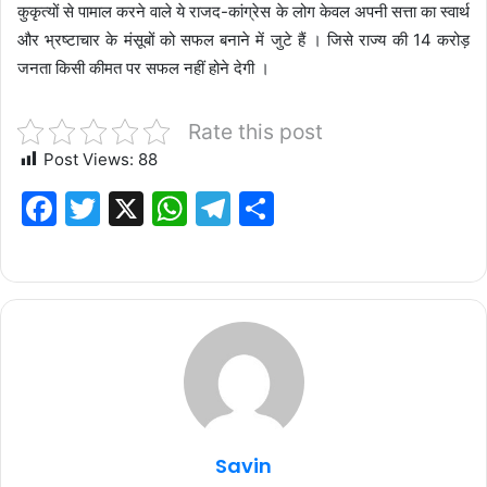
कुकृत्यों से पामाल करने वाले ये राजद-कांग्रेस के लोग केवल अपनी सत्ता का स्वार्थ
और भ्रष्टाचार के मंसूबों को सफल बनाने में जुटे हैं । जिसे राज्य की 14 करोड़
जनता किसी कीमत पर सफल नहीं होने देगी ।
Rate this post
Post Views:
88
F
T
X
W
T
S
a
w
h
el
h
c
it
at
e
ar
e
te
s
g
e
b
r
A
ra
o
p
m
o
p
k
Savin