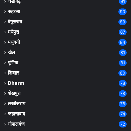
चंडीगढ़
91
सहरसा
90
बेगूसराय
89
मधेपुरा
87
मधुबनी
84
खेल
81
पूर्णिया
81
शिवहर
80
Dharm
78
शेखपुरा
78
लखीसराय
78
जहानाबाद
74
गोपालगंज
72