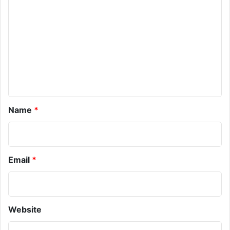
m
m
e
n
t
*
Name
*
Email
*
Website