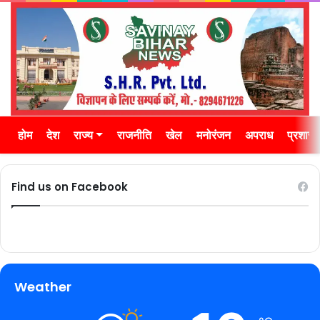
होम
देश
राज्य
राजनीति
खेल
मनोरंजन
अपराध
प्रशास
Find us on Facebook
Weather