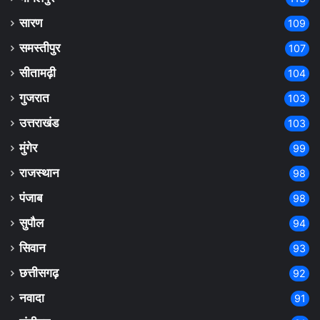
सारण
109
समस्तीपुर
107
सीतामढ़ी
104
गुजरात
103
उत्तराखंड
103
मुंगेर
99
राजस्थान
98
पंजाब
98
सुपौल
94
सिवान
93
छत्तीसगढ़
92
नवादा
91