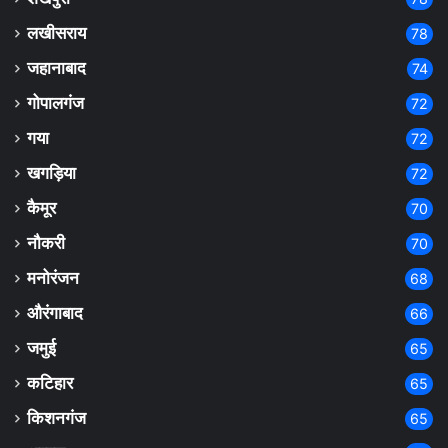
लखीसराय
78
जहानाबाद
74
गोपालगंज
72
गया
72
खगड़िया
72
कैमूर
70
नौकरी
70
मनोरंजन
68
औरंगाबाद
66
जमुई
65
कटिहार
65
किशनगंज
65