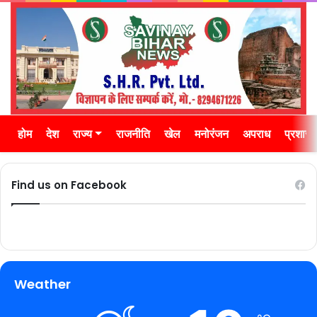
होम
देश
राज्य
राजनीति
खेल
मनोरंजन
अपराध
प्रशास
Find us on Facebook
Weather