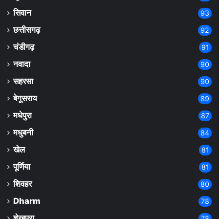
सिवान
93
छत्तीसगढ़
92
चंडीगढ़
91
नवादा
90
सहरसा
90
बेगूसराय
89
मधेपुरा
87
मधुबनी
84
खेल
81
पूर्णिया
81
शिवहर
80
Dharm
78
शेखपुरा
78