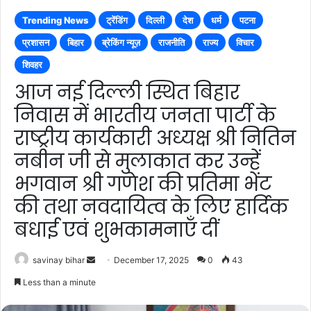
Trending News
ट्रेंडिंग
दिल्ली
देश
धर्म
पटना
प्रशासन
बिहार
ब्रेकिंग न्यूज़
राजनीति
राज्य
विचार
शिवहर
आज नई दिल्ली स्थित बिहार
निवास में भारतीय जनता पार्टी के
राष्ट्रीय कार्यकारी अध्यक्ष श्री नितिन
नबीन जी से मुलाकात कर उन्हें
भगवान श्री गणेश की प्रतिमा भेंट
की तथा नवदायित्व के लिए हार्दिक
बधाई एवं शुभकामनाएँ दीं
Send
savinay bihar
December 17, 2025
0
43
an
Less than a minute
email