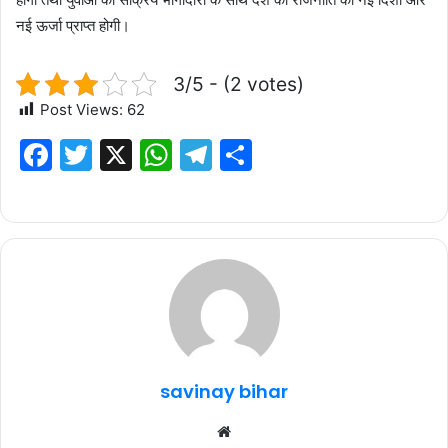
नई ऊर्जा प्राप्त होगी।
3/5 - (2 votes)
Post Views:
62
F
T
X
W
T
S
a
w
h
el
h
c
it
at
e
ar
e
te
s
g
e
b
r
A
ra
o
p
m
o
p
k
savinay bihar
Website