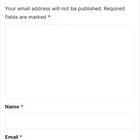
Your email address will not be published.
Required
fields are marked
*
C
o
m
m
e
n
t
*
Name
*
Email
*