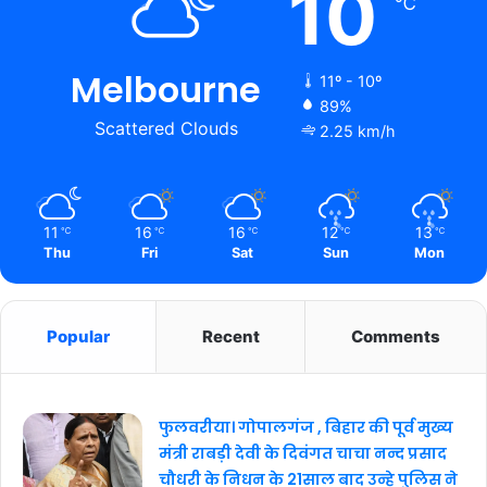
10
℃
Melbourne
11º - 10º
89%
Scattered Clouds
2.25 km/h
11
16
16
12
13
℃
℃
℃
℃
℃
Thu
Fri
Sat
Sun
Mon
Popular
Recent
Comments
फुलवरीया। गोपालगंज , बिहार की पूर्व मुख्य
मंत्री राबड़ी देवी के दिवंगत चाचा नन्द प्रसाद
चौधरी के निधन के 21साल बाद उन्हे पुलिस ने