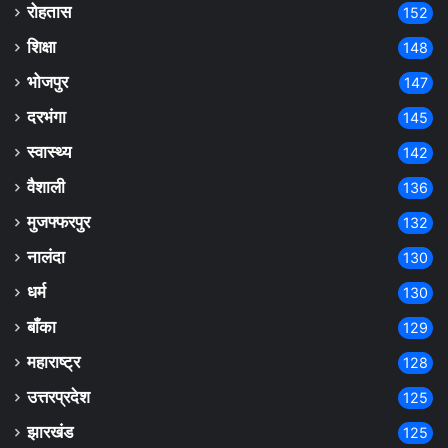
रोहतास
152
शिक्षा
148
भोजपुर
147
दरभंगा
145
स्वास्थ्य
142
वैशाली
136
मुजफ्फरपुर
132
नालंदा
130
धर्म
130
बाँका
129
महाराष्ट्र
128
उत्तरप्रदेश
125
झारखंड
125