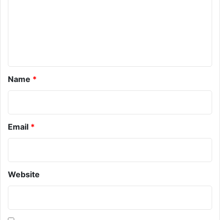
m
e
n
t
*
Name
*
Email
*
Website