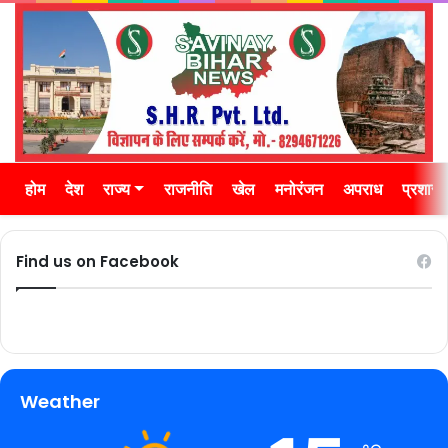
होम
देश
राज्य
राजनीति
खेल
मनोरंजन
अपराध
प्रशास
Find us on Facebook
Weather