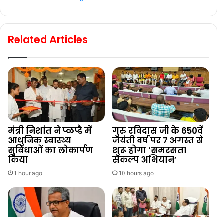
Related Articles
मंत्री निशांत ने प्ळप्डै में
गुरु रविदास जी के 650वें
आधुनिक स्वास्थ्य
जयंती वर्ष पर 7 अगस्त से
सुविधाओं का लोकार्पण
शुरू होगा ‘समरसता
किया
संकल्प अभियान’
1 hour ago
10 hours ago