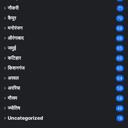
नौकरी
71
कैमूर
70
मनोरंजन
68
औरंगाबाद
66
जमुई
65
कटिहार
65
किशनगंज
65
अरवल
64
अररिया
59
मौसम
58
ज्योतिष
46
Uncategorized
18