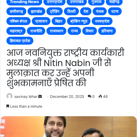
Trending News
उत्तरप्रदेश
उत्तराखंड
गुजरात
चंडीगढ़
छत्तीसगढ़
झारखंड
ट्रेंडिंग
दिल्ली
देश
पंजाब
पटना
पश्चिम बंगाल
प्रशासन
बिहार
ब्रेकिंग न्यूज़
मध्यप्रदेश
महाराष्ट्र
राजनीति
राजस्थान
राज्य
विचार
हरियाणा
हिमाचल प्रदेश
आज नवनियुक्त राष्ट्रीय कार्यकारी
अध्यक्ष श्री Nitin Nabin जी से
मुलाक़ात कर उन्हें अपनी
शुभकामनाएँ प्रेषित की
Send
savinay bihar
December 20, 2025
0
46
an
Less than a minute
email