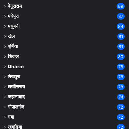
बेगूसराय
89
मधेपुरा
87
मधुबनी
84
खेल
81
पूर्णिया
81
शिवहर
80
Dharm
78
शेखपुरा
78
लखीसराय
78
जहानाबाद
74
गोपालगंज
72
गया
72
खगड़िया
72