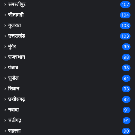
समस्तीपुर
107
सीतामढ़ी
104
गुजरात
103
उत्तराखंड
103
मुंगेर
99
राजस्थान
98
पंजाब
98
सुपौल
94
सिवान
93
छत्तीसगढ़
92
नवादा
91
चंडीगढ़
91
सहरसा
90