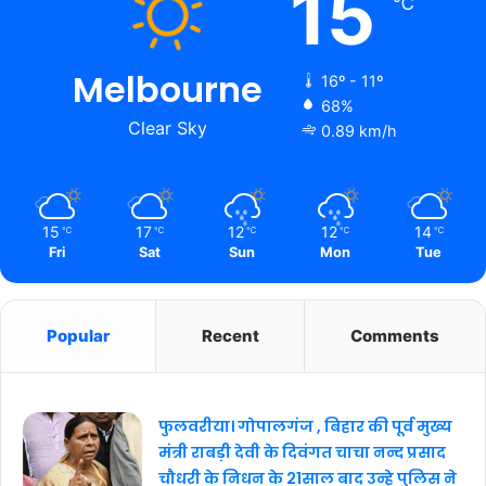
15
℃
Melbourne
16º - 11º
68%
Clear Sky
0.89 km/h
15
17
12
12
14
℃
℃
℃
℃
℃
Fri
Sat
Sun
Mon
Tue
Popular
Recent
Comments
फुलवरीया। गोपालगंज , बिहार की पूर्व मुख्य
मंत्री राबड़ी देवी के दिवंगत चाचा नन्द प्रसाद
चौधरी के निधन के 21साल बाद उन्हे पुलिस ने