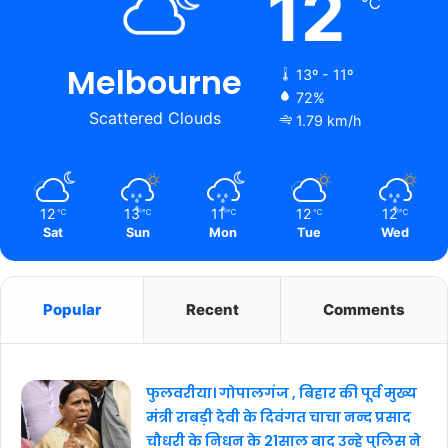
12
℃
Melbourne
13º - 11º
72%
Scattered Clouds
1.79 km/h
12
13
11
12
12
℃
℃
℃
℃
℃
Sat
Sun
Mon
Tue
Wed
Popular
Recent
Comments
फुलवरीया। गोपालगंज , बिहार की पूर्व मुख्य
मंत्री राबड़ी देवी के दिवंगत चाचा नन्द प्रसाद
चौधरी के निधन के 21साल बाद उन्हे पुलिस ने