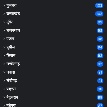
गुजरात
103
उत्तराखंड
103
मुंगेर
99
राजस्थान
98
पंजाब
98
सुपौल
94
सिवान
93
छत्तीसगढ़
92
नवादा
91
चंडीगढ़
91
सहरसा
90
बेगूसराय
89
मधेपुरा
87