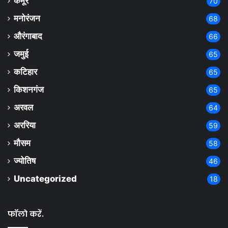
कैमूर
70
मनोरंजन
68
औरंगाबाद
66
जमुई
65
कटिहार
65
किशनगंज
65
अरवल
64
अररिया
59
मौसम
58
ज्योतिष
46
Uncategorized
18
फॉलो करें.