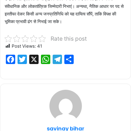
संवैधानिक और लोकतांत्रिक जिम्मेदारी निभाएं। अन्यथा, नैतिक आधार पर पद से
इस्तीफा देकर किसी अन्य जनप्रतिनिधि को यह दायित्व सौंपें, ताकि विपक्ष की
भूमिका प्रभावी ढंग से निभाई जा सके।
Rate this post
Post Views:
41
F
T
X
W
T
S
a
w
h
el
h
c
it
at
e
ar
e
te
s
g
e
b
r
A
ra
o
p
m
o
p
k
savinay bihar