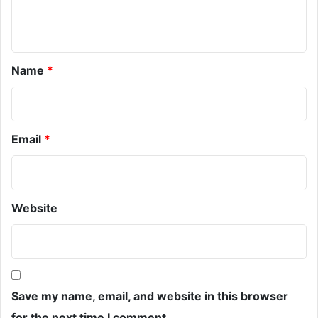
n
t
*
Name
*
Email
*
Website
Save my name, email, and website in this browser
for the next time I comment.