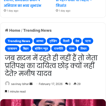
अभियान का भव्य शुभारंभ
निशांत
1 day ago
1 day ago
Home
/
Trending News
Trending News
आस्था
ट्रेंडिंग
दिल्ली
देश
पटना
प्रशासन
बिहार
ब्रेकिंग न्यूज़
राजनीति
राज्य
विचार
जब सदन में रहते ही नहीं हैं तो नेता
प्रतिपक्ष का दायित्व छोड़ क्यों नहीं
देते? मनीष यादव
Send
savinay bihar
February 17, 2026
0
29
an
1 minute read
email