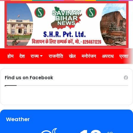
होम
देश
राज्य
राजनीति
खेल
मनोरंजन
अपराध
प्रशास
Find us on Facebook
Weather