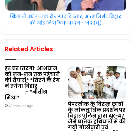
शिक्षा से उद्योग तक रोजगार विस्तार, आत्मनिर्भर बिहार
की ओर निर्णायक कदम - जद (यू)
Related Articles
हर घर तिरंगा’ अभियान
को जन-जन तक पहुंचाने
की तैयारी* *तिरंगे के रंग
में रंगेगा बिहार
:- *नीतीश
मिश्रा*
पेपरलीक के विरुद्ध छात्रों
41 minutes ago
के लोकतांत्रिक प्रदर्शन पर
बिहार पुलिस द्वारा AK-47
जैसे घातक हथियारों से की
गयी गोलीबारी एवं