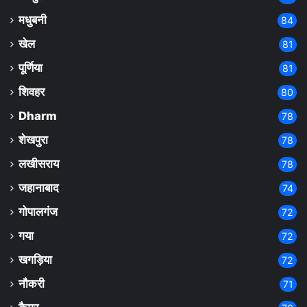
मधुबनी
84
खेल
81
पूर्णिया
81
शिवहर
80
Dharm
78
शेखपुरा
78
लखीसराय
78
जहानाबाद
74
गोपालगंज
72
गया
72
खगड़िया
72
नौकरी
71