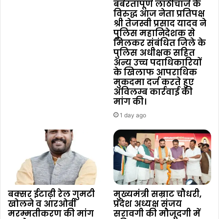
बर्बरतापूर्ण लाठीचार्ज के
विरुद्ध आज नेता प्रतिपक्ष
श्री तेजस्वी प्रसाद यादव ने
पुलिस महानिदेशक से
मिलकर संबंधित जिले के
पुलिस अधीक्षक सहित
अन्य उच्च पदाधिकारियों
के खिलाफ आपराधिक
मुकदमा दर्ज करते हुए
अविलम्ब कार्रवाई की
मांग की।
1 day ago
बक्सर ईटाढ़ी रेल गुमटी
मुख्यमंत्री सम्राट चौधरी,
खोलने व आरओबी
प्रदेश अध्यक्ष संजय
मरम्मतीकरण की मांग
सरावगी की मौजूदगी में