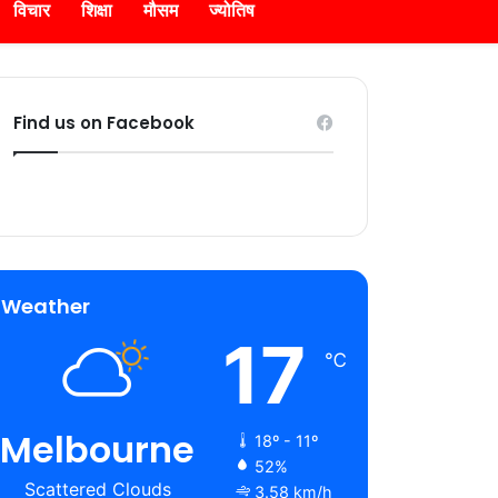
विचार
शिक्षा
मौसम
ज्योतिष
Find us on Facebook
Weather
17
℃
Melbourne
18º - 11º
52%
Scattered Clouds
3.58 km/h