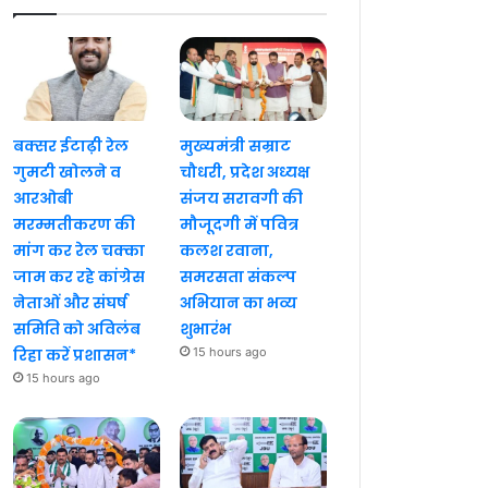
बक्सर ईटाढ़ी रेल
मुख्यमंत्री सम्राट
गुमटी खोलने व
चौधरी, प्रदेश अध्यक्ष
आरओबी
संजय सरावगी की
मरम्मतीकरण की
मौजूदगी में पवित्र
मांग कर रेल चक्का
कलश रवाना,
जाम कर रहे कांग्रेस
समरसता संकल्प
नेताओं और संघर्ष
अभियान का भव्य
समिति को अविलंब
शुभारंभ
रिहा करें प्रशासन*
15 hours ago
15 hours ago