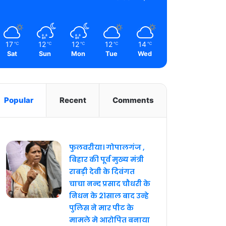
17
12
12
12
14
℃
℃
℃
℃
℃
Sat
Sun
Mon
Tue
Wed
Popular
Recent
Comments
फुलवरीया। गोपालगंज ,
बिहार की पूर्व मुख्य मंत्री
राबड़ी देवी के दिवंगत
चाचा नन्द प्रसाद चौधरी के
निधन के 21साल बाद उन्हे
पुलिस ने मार पीट के
मामले मे आरोपित बनाया