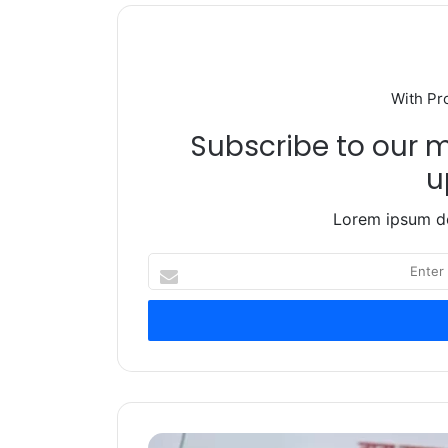
With Pr
Subscribe to our ma
u
Lorem ipsum do
Enter
your
Email
address