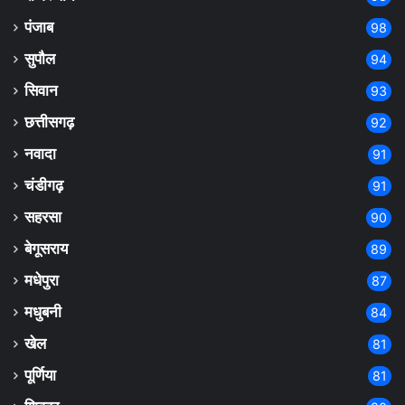
पंजाब
98
सुपौल
94
सिवान
93
छत्तीसगढ़
92
नवादा
91
चंडीगढ़
91
सहरसा
90
बेगूसराय
89
मधेपुरा
87
मधुबनी
84
खेल
81
पूर्णिया
81