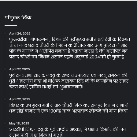
पॉपुलर लिंक
April 24, 2025
फुलवरीया। गोपालगंज , बिहार की पूर्व मुख्य मंत्री राबड़ी देवी के दिवंगत
चाचा नन्द प्रसाद चौधरी के निधन के 21साल बाद उन्हे पुलिस ने मार
पीट के मामले मे आरोपित बनाया है बताया जारहा है की आरोपित नंद
प्रसाद चौधरी का निधन 21साल पहले 8जुलाई 2004को हो चुका है।
April 27, 2025
पूर्व राज्यसभा सांसद, जदयू के राष्ट्रीय उपाध्यक्ष एवं जदयू संगठन की
धुरी आदरणीय दादा श्री बशिष्ठ नारायण सिंह जी के जन्मदिन पर सादर
चरण स्पर्श, हार्दिक बधाई एवं शुभकामनाएं।
April 22, 2025
बिहार के उप मुख्य मंत्री सम्राट चौधरी मिल कर राजपुर विधान सभा मे
धन सोई बाजार मे एक 100वेड वाल अस्पताल खोलने की मांग किया.
May 18, 2025
आरसीपी सिंह, जदयू के पूर्व राष्ट्रीय अध्यक्ष, ने प्रशांत किशोर की जन
सुराज पार्टी में शामिल हो गए हैं