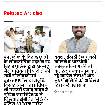
Related Articles
पेपरलीक के विरुद्ध छात्रों
बक्सर ईटाढ़ी रेल गुमटी
के लोकतांत्रिक प्रदर्शन पर
खोलने व आरओबी
बिहार पुलिस द्वारा AK-47
मरम्मतीकरण की मांग
जैसे घातक हथियारों से की
कर रेल चक्का जाम कर
गयी गोलीबारी एवं
रहे कांग्रेस नेताओं और
बर्बरतापूर्ण लाठीचार्ज के
संघर्ष समिति को अविलंब
विरुद्ध आज नेता प्रतिपक्ष
रिहा करें प्रशासन*
श्री तेजस्वी प्रसाद यादव ने
6 hours ago
पुलिस महानिदेशक से
मिलकर संबंधित जिले के
पुलिस अधीक्षक सहित