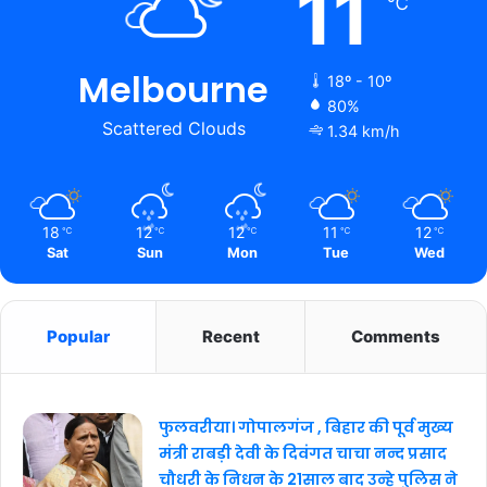
11
℃
Melbourne
18º - 10º
80%
Scattered Clouds
1.34 km/h
18
12
12
11
12
℃
℃
℃
℃
℃
Sat
Sun
Mon
Tue
Wed
Popular
Recent
Comments
फुलवरीया। गोपालगंज , बिहार की पूर्व मुख्य
मंत्री राबड़ी देवी के दिवंगत चाचा नन्द प्रसाद
चौधरी के निधन के 21साल बाद उन्हे पुलिस ने