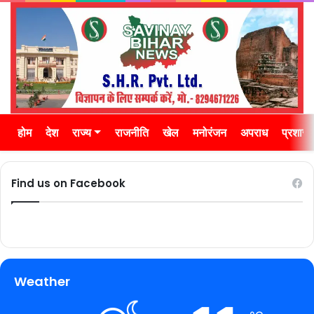
होम
देश
राज्य
राजनीति
खेल
मनोरंजन
अपराध
प्रशास
Find us on Facebook
Weather