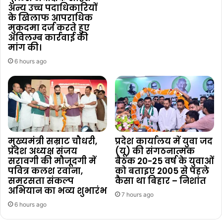
अन्य उच्च पदाधिकारियों
के खिलाफ आपराधिक
मुकदमा दर्ज करते हुए
अविलम्ब कार्रवाई की
मांग की।
6 hours ago
मुख्यमंत्री सम्राट चौधरी,
प्रदेश कार्यालय में युवा जद
प्रदेश अध्यक्ष संजय
(यू) की संगठनात्मक
सरावगी की मौजूदगी में
बैठक 20-25 वर्ष के युवाओं
पवित्र कलश रवाना,
को बताइए 2005 से पहले
समरसता संकल्प
कैसा था बिहार – निशांत
अभियान का भव्य शुभारंभ
7 hours ago
6 hours ago