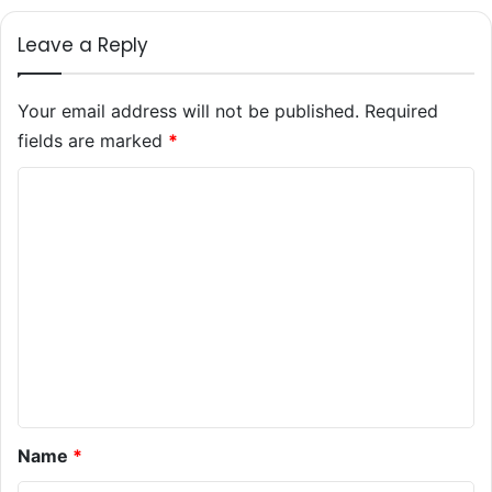
Leave a Reply
Your email address will not be published.
Required
fields are marked
*
C
o
m
m
e
n
t
*
Name
*