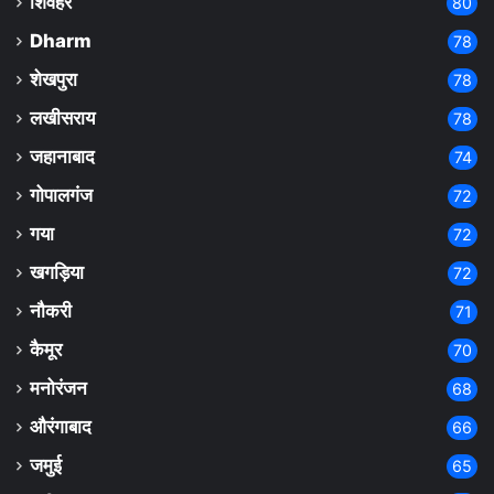
शिवहर
80
Dharm
78
शेखपुरा
78
लखीसराय
78
जहानाबाद
74
गोपालगंज
72
गया
72
खगड़िया
72
नौकरी
71
कैमूर
70
मनोरंजन
68
औरंगाबाद
66
जमुई
65