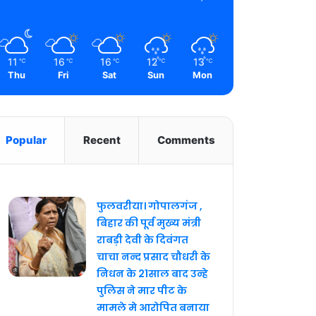
11
16
16
12
13
℃
℃
℃
℃
℃
Thu
Fri
Sat
Sun
Mon
Popular
Recent
Comments
फुलवरीया। गोपालगंज ,
बिहार की पूर्व मुख्य मंत्री
राबड़ी देवी के दिवंगत
चाचा नन्द प्रसाद चौधरी के
निधन के 21साल बाद उन्हे
पुलिस ने मार पीट के
मामले मे आरोपित बनाया