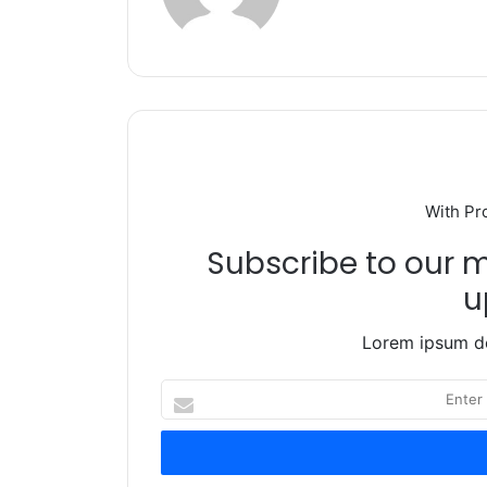
k
With Pr
Subscribe to our ma
u
Lorem ipsum do
Enter
your
Email
address