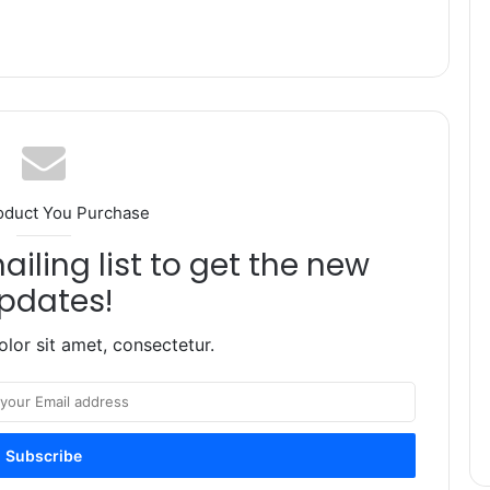
oduct You Purchase
iling list to get the new
pdates!
lor sit amet, consectetur.