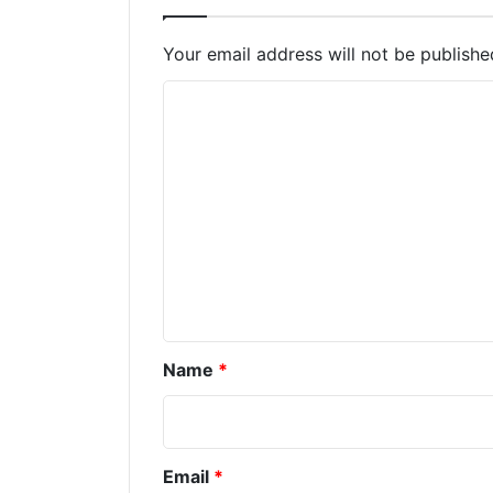
Your email address will not be publishe
C
o
m
m
e
n
t
*
Name
*
Email
*