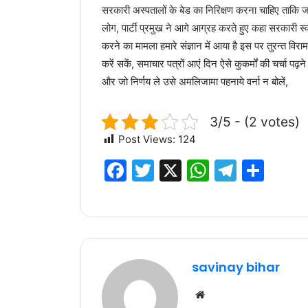
सरकारी अस्पतालों के बेड का निरिक्षण करना चाहिए ताकि 
लोग, पार्टी प्रमुख ने आगे आग्रह करते हुए कहा सरकारी स्वा
करने का मामला हमारे संज्ञान में आया है इस पर तुरन्त 
करें सकें, समाचार पत्रों आएं दिन ऐसे कुकर्मों की चर्चा पढ़
और जो निर्णय ले उसे अमलिजामा पहनाये वर्ना न बोलें,
3/5 - (2 votes)
Post Views:
124
F
T
X
W
T
S
a
w
h
el
h
c
it
at
e
ar
e
te
s
g
e
b
r
A
ra
savinay bihar
o
p
m
Website
o
p