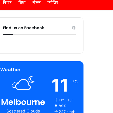
विचार
शिक्षा
मौसम
ज्योतिष
Find us on Facebook
Weather
11
℃
Melbourne
11º - 10º
89%
Scattered Clouds
2.17 km/h