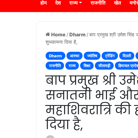
होम
देश
राज्य
राजनीति
खेल
मनो
Home
/
Dharm
/
बाप प्रमुख श्री उमेश सिंह
शुभकामना दिया है,
Dharm
आस्था
ज्योतिष
ट्रेंडिंग
दिल्ली
राजनीति
राज्य
शिक्षा
सीतामढ़ी
हिमाचल प्रदे
बाप प्रमुख श्री उ
सनातनी भाई और
महाशिवरात्रि की
दिया है,