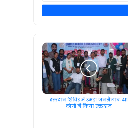
your
Email
address
रक्तदान शिविर में उमड़ा जनसैलाब, 411
लोगों ने किया रक्तदान