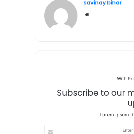
savinay bihar
o
p
m
Website
o
p
k
With Pr
Subscribe to our ma
u
Lorem ipsum do
Enter