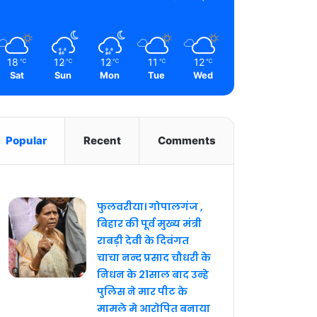
18
12
12
11
12
℃
℃
℃
℃
℃
Sat
Sun
Mon
Tue
Wed
Popular
Recent
Comments
फुलवरीया। गोपालगंज ,
बिहार की पूर्व मुख्य मंत्री
राबड़ी देवी के दिवंगत
चाचा नन्द प्रसाद चौधरी के
निधन के 21साल बाद उन्हे
पुलिस ने मार पीट के
मामले मे आरोपित बनाया