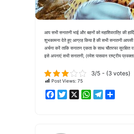
आप सभी सनातनी भाई और बहनों को महाशिवरात्रि की हार्दि
शुभकामना देते हुए आग्रह किया है की सभी सनातनी आपसी 
अर्चना करें ताकि सनातन एकता के साथ चौतरफा सुरक्षित रह 
इसे अपनाएं सभी सनातनी, (रमेश पासवान राष्ट्रीय प्रवक्ता
3/5 - (3 votes)
Post Views:
75
F
T
X
W
T
S
a
w
h
el
h
c
it
at
e
ar
e
te
s
g
e
b
r
A
ra