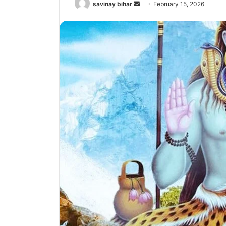
Send
savinay bihar
February 15, 2026
an
email