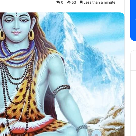
0
53
Less than a minute