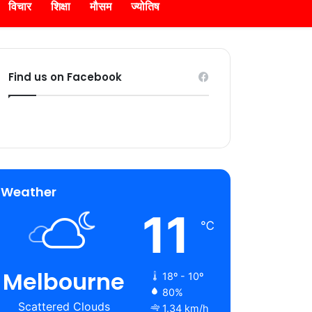
विचार
शिक्षा
मौसम
ज्योतिष
Find us on Facebook
Weather
11
℃
Melbourne
18º - 10º
80%
Scattered Clouds
1.34 km/h