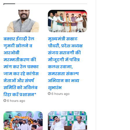
बक्सर ईटाढ़ी रेल
मुख्यमंत्री सम्राट
गुमटी खोलने व
चौधरी, प्रदेश अध्यक्ष
आरओबी
संजय सरावगी की
मरम्मतीकरण की
मौजूदगी में पवित्र
मांग कर रेल चक्का
कलश रवाना,
जाम कर रहे कांग्रेस
समरसता संकल्प
नेताओं और संघर्ष
अभियान का भव्य
समिति को अविलंब
शुभारंभ
रिहा करें प्रशासन*
6 hours ago
6 hours ago