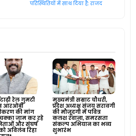
परिस्थितियों में साथ दिया है: राजद
टाढ़ी रेल गुमटी
मुख्यमंत्री सम्राट चौधरी,
 व आरओबी
प्रदेश अध्यक्ष संजय सरावगी
ीकरण की मांग
की मौजूदगी में पवित्र
चक्का जाम कर रहे
कलश रवाना, समरसता
 नेताओं और संघर्ष
संकल्प अभियान का भव्य
को अविलंब रिहा
शुभारंभ