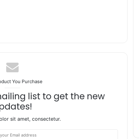
oduct You Purchase
iling list to get the new
pdates!
lor sit amet, consectetur.