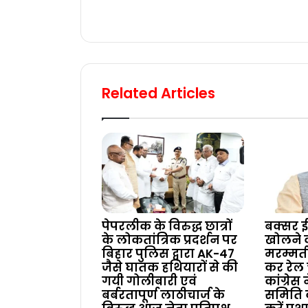
Related Articles
पेपरलीक के विरुद्ध छात्रों
बक्सर ई
के लोकतांत्रिक प्रदर्शन पर
खोलने
बिहार पुलिस द्वारा AK-47
मरम्मत
जैसे घातक हथियारों से की
कर रेल 
गयी गोलीबारी एवं
कांग्रेस
बर्बरतापूर्ण लाठीचार्ज के
समिति 