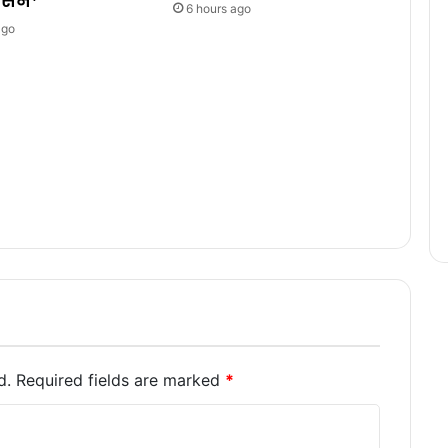
शासन*
6 hours ago
ago
d.
Required fields are marked
*