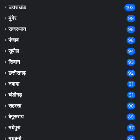
उत्तराखंड
103
मुंगेर
99
राजस्थान
98
पंजाब
98
सुपौल
94
सिवान
93
छत्तीसगढ़
92
नवादा
91
चंडीगढ़
91
सहरसा
90
बेगूसराय
89
मधेपुरा
87
मधुबनी
84