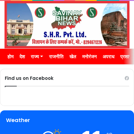
होम
देश
राज्य
राजनीति
खेल
मनोरंजन
अपराध
प्रशास
Find us on Facebook
Weather