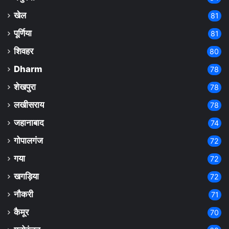
खेल
81
पूर्णिया
81
शिवहर
80
Dharm
78
शेखपुरा
78
लखीसराय
78
जहानाबाद
74
गोपालगंज
72
गया
72
खगड़िया
72
नौकरी
71
कैमूर
70