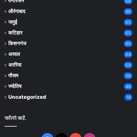
मनोरंजन
68
औरंगाबाद
66
जमुई
65
कटिहार
65
किशनगंज
65
अरवल
64
अररिया
59
मौसम
58
ज्योतिष
46
Uncategorized
18
फॉलो करें.