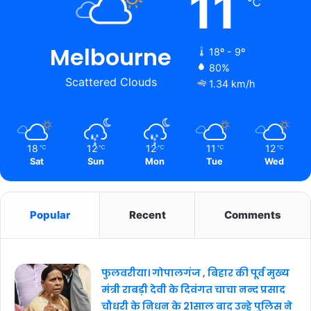
11
℃
Melbourne
18º - 9º
80%
Scattered Clouds
1.34 km/h
18
12
12
11
12
℃
℃
℃
℃
℃
Sat
Sun
Mon
Tue
Wed
Popular
Recent
Comments
फुलवरीया। गोपालगंज , बिहार की पूर्व मुख्य
मंत्री राबड़ी देवी के दिवंगत चाचा नन्द प्रसाद
चौधरी के निधन के 21साल बाद उन्हे पुलिस ने