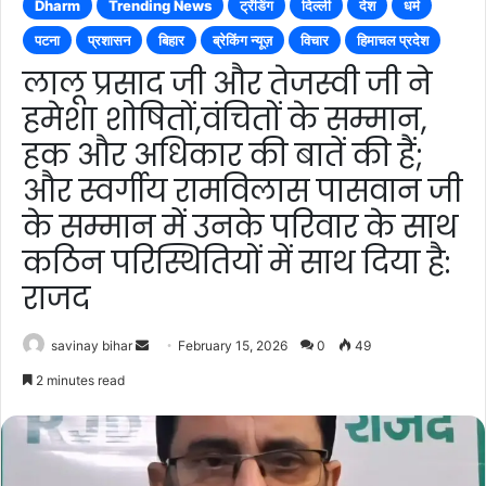
Dharm
Trending News
ट्रेंडिंग
दिल्ली
देश
धर्म
पटना
प्रशासन
बिहार
ब्रेकिंग न्यूज़
विचार
हिमाचल प्रदेश
लालू प्रसाद जी और तेजस्वी जी ने
हमेशा शोषितों,वंचितों के सम्मान,
हक और अधिकार की बातें की हैं;
और स्वर्गीय रामविलास पासवान जी
के सम्मान में उनके परिवार के साथ
कठिन परिस्थितियों में साथ दिया है:
राजद
Send
savinay bihar
February 15, 2026
0
49
an
2 minutes read
email