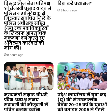
विरुद्ध आज नेता प्रतिपक्ष
रिहा करें प्रशासन*
श्री तेजस्वी प्रसाद यादव ने
8 hours ago
पुलिस महानिदेशक से
मिलकर संबंधित जिले के
पुलिस अधीक्षक सहित
अन्य उच्च पदाधिकारियों
के खिलाफ आपराधिक
मुकदमा दर्ज करते हुए
अविलम्ब कार्रवाई की
मांग की।
8 hours ago
मुख्यमंत्री सम्राट चौधरी,
प्रदेश कार्यालय में युवा जद
प्रदेश अध्यक्ष संजय
(यू) की संगठनात्मक
सरावगी की मौजूदगी में
बैठक 20-25 वर्ष के युवाओं
पवित्र कलश रवाना,
को बताइए 2005 से पहले