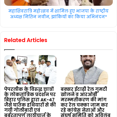
महाशिवरात्रि महोत्सव में शामिल हुए भाजपा के राष्ट्रीय
अध्यक्ष नितिन नवीन, झांकियों का किया अभिनंदन*
Related Articles
पेपरलीक के विरुद्ध छात्रों
बक्सर ईटाढ़ी रेल गुमटी
के लोकतांत्रिक प्रदर्शन पर
खोलने व आरओबी
बिहार पुलिस द्वारा AK-47
मरम्मतीकरण की मांग
जैसे घातक हथियारों से की
कर रेल चक्का जाम कर
गयी गोलीबारी एवं
रहे कांग्रेस नेताओं और
बर्बरतापूर्ण लाठीचार्ज के
संघर्ष समिति को अविलंब