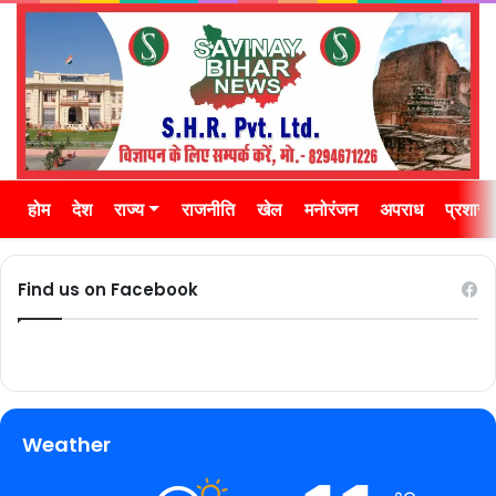
होम
देश
राज्य
राजनीति
खेल
मनोरंजन
अपराध
प्रशास
Find us on Facebook
Weather