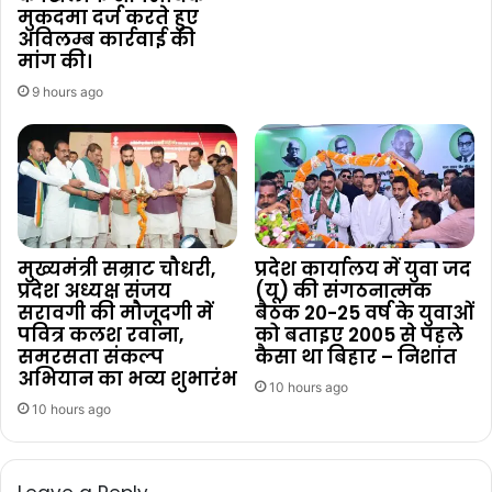
मुकदमा दर्ज करते हुए
अविलम्ब कार्रवाई की
मांग की।
9 hours ago
मुख्यमंत्री सम्राट चौधरी,
प्रदेश कार्यालय में युवा जद
प्रदेश अध्यक्ष संजय
(यू) की संगठनात्मक
सरावगी की मौजूदगी में
बैठक 20-25 वर्ष के युवाओं
पवित्र कलश रवाना,
को बताइए 2005 से पहले
समरसता संकल्प
कैसा था बिहार – निशांत
अभियान का भव्य शुभारंभ
10 hours ago
10 hours ago