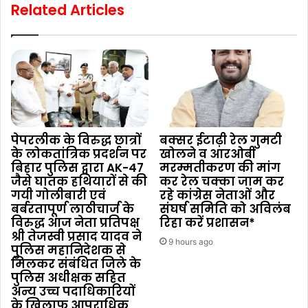
Related Articles
पेपरलीक के विरुद्ध छात्रों
बक्सर ईटाढ़ी रेल गुमटी
के लोकतांत्रिक प्रदर्शन पर
खोलने व आरओबी
बिहार पुलिस द्वारा AK-47
मरम्मतीकरण की मांग
जैसे घातक हथियारों से की
कर रेल चक्का जाम कर
गयी गोलीबारी एवं
रहे कांग्रेस नेताओं और
बर्बरतापूर्ण लाठीचार्ज के
संघर्ष समिति को अविलंब
विरुद्ध आज नेता प्रतिपक्ष
रिहा करें प्रशासन*
श्री तेजस्वी प्रसाद यादव ने
9 hours ago
पुलिस महानिदेशक से
मिलकर संबंधित जिले के
पुलिस अधीक्षक सहित
अन्य उच्च पदाधिकारियों
के खिलाफ आपराधिक