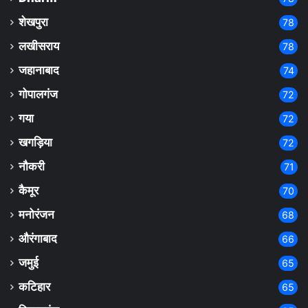
शेखपुरा
78
लखीसराय
78
जहानाबाद
74
गोपालगंज
72
गया
72
खगड़िया
72
नौकरी
71
कैमूर
70
मनोरंजन
68
औरंगाबाद
66
जमुई
65
कटिहार
65