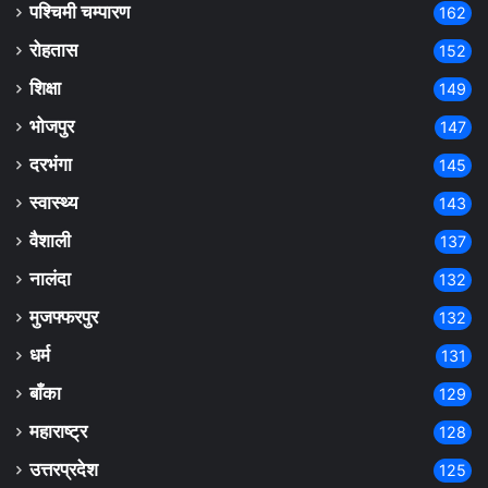
पश्चिमी चम्पारण
162
रोहतास
152
शिक्षा
149
भोजपुर
147
दरभंगा
145
स्वास्थ्य
143
वैशाली
137
नालंदा
132
मुजफ्फरपुर
132
धर्म
131
बाँका
129
महाराष्ट्र
128
उत्तरप्रदेश
125