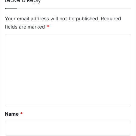
Leave a Reply
Your email address will not be published.
Required
fields are marked
*
C
o
m
m
e
n
t
*
Name
*