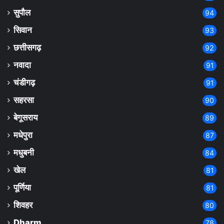
सुपौल
94
सिवान
93
छत्तीसगढ़
92
नवादा
91
चंडीगढ़
91
सहरसा
90
बेगूसराय
89
मधेपुरा
87
मधुबनी
84
खेल
81
पूर्णिया
81
शिवहर
80
Dharm
78