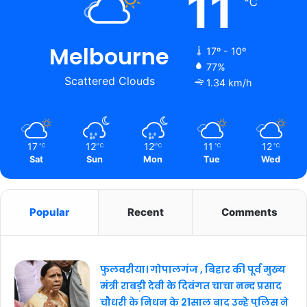
11
℃
Melbourne
17º - 10º
77%
Scattered Clouds
1.34 km/h
17
12
12
11
12
℃
℃
℃
℃
℃
Sat
Sun
Mon
Tue
Wed
Popular
Recent
Comments
फुलवरीया। गोपालगंज , बिहार की पूर्व मुख्य
मंत्री राबड़ी देवी के दिवंगत चाचा नन्द प्रसाद
चौधरी के निधन के 21साल बाद उन्हे पुलिस ने