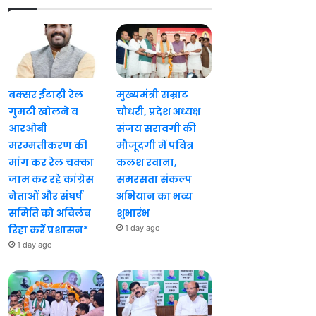
बक्सर ईटाढ़ी रेल
मुख्यमंत्री सम्राट
गुमटी खोलने व
चौधरी, प्रदेश अध्यक्ष
आरओबी
संजय सरावगी की
मरम्मतीकरण की
मौजूदगी में पवित्र
मांग कर रेल चक्का
कलश रवाना,
जाम कर रहे कांग्रेस
समरसता संकल्प
नेताओं और संघर्ष
अभियान का भव्य
समिति को अविलंब
शुभारंभ
रिहा करें प्रशासन*
1 day ago
1 day ago