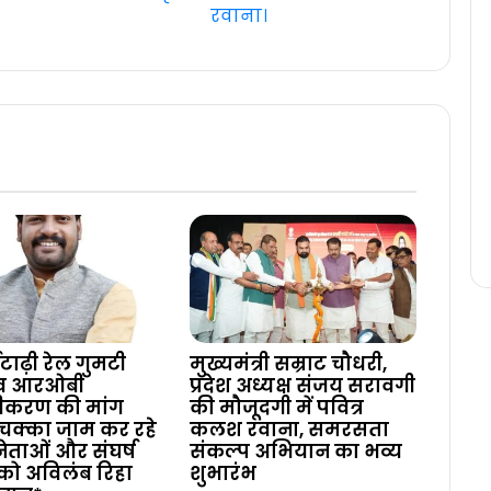
रवाना।
टाढ़ी रेल गुमटी
मुख्यमंत्री सम्राट चौधरी,
 व आरओबी
प्रदेश अध्यक्ष संजय सरावगी
ीकरण की मांग
की मौजूदगी में पवित्र
चक्का जाम कर रहे
कलश रवाना, समरसता
 नेताओं और संघर्ष
संकल्प अभियान का भव्य
को अविलंब रिहा
शुभारंभ