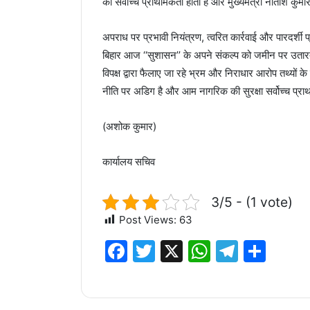
की सर्वोच्च प्राथमिकता होती है और मुख्यमंत्री नीतीश क
अपराध पर प्रभावी नियंत्रण, त्वरित कार्रवाई और पारदर्शी प्
बिहार आज ‘‘सुशासन’’ के अपने संकल्प को जमीन पर उतारते
विपक्ष द्वारा फैलाए जा रहे भ्रम और निराधार आरोप तथ्यों क
नीति पर अडिग है और आम नागरिक की सुरक्षा सर्वोच्च प्रा
(अशोक कुमार)
कार्यालय सचिव
3/5 - (1 vote)
Post Views:
63
F
T
X
W
T
S
a
w
h
el
h
c
it
at
e
ar