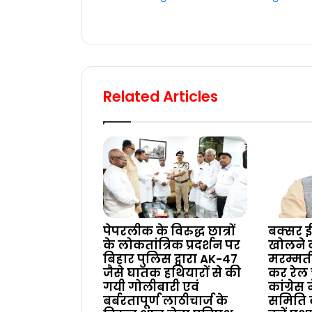
Related Articles
पेपरलीक के विरुद्ध छात्रों
बक्सर ई
के लोकतांत्रिक प्रदर्शन पर
खोलने
बिहार पुलिस द्वारा AK-47
मरम्मत
जैसे घातक हथियारों से की
कर रेल 
गयी गोलीबारी एवं
कांग्रेस
बर्बरतापूर्ण लाठीचार्ज के
समिति 