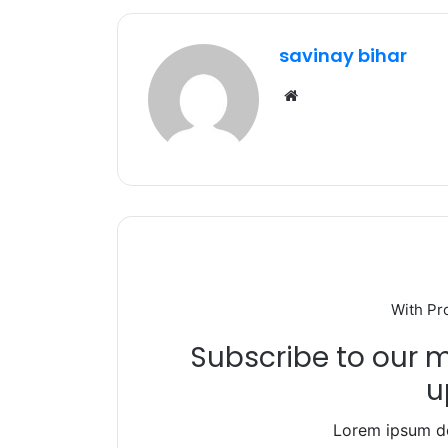
e
te
s
g
e
b
r
A
ra
savinay bihar
o
p
m
Website
o
p
k
With Pr
Subscribe to our ma
u
Lorem ipsum do