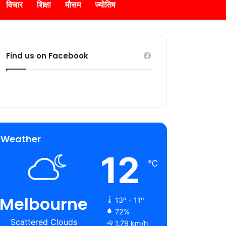
विचार
शिक्षा
मौसम
ज्योतिष
Find us on Facebook
Weather
12
℃
Melbourne
13º - 11º
72%
Scattered Clouds
1.79 km/h