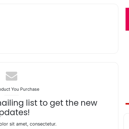
oduct You Purchase
iling list to get the new
pdates!
lor sit amet, consectetur.