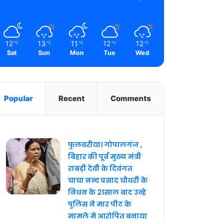
12
13
11
12
12
℃
℃
℃
℃
℃
Sat
Sun
Mon
Tue
Wed
Popular
Recent
Comments
फुलवरीया। गोपालगंज ,
बिहार की पूर्व मुख्य मंत्री
राबड़ी देवी के दिवंगत
चाचा नन्द प्रसाद चौधरी के
निधन के 21साल बाद उन्हे
पुलिस ने मार पीट के
मामले मे आरोपित बनाया