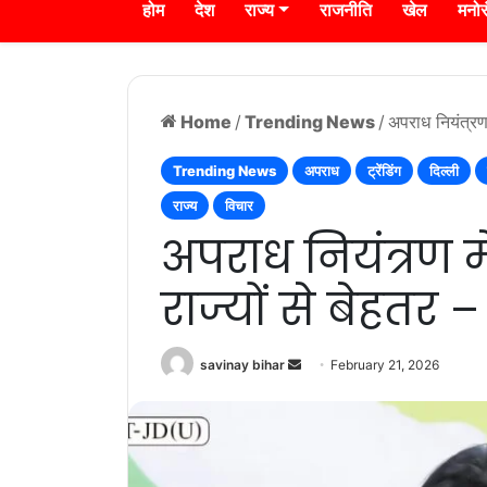
होम
देश
राज्य
राजनीति
खेल
मनो
Home
/
Trending News
/
अपराध नियंत्रण 
Trending News
अपराध
ट्रेंडिंग
दिल्ली
राज्य
विचार
अपराध नियंत्रण म
राज्यों से बेहतर 
Send
savinay bihar
February 21, 2026
an
email