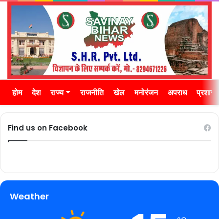
होम
देश
राज्य
राजनीति
खेल
मनोरंजन
अपराध
प्रशास
Find us on Facebook
Weather