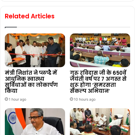
Related Articles
मंत्री निशांत ने प्ळप्डै में
गुरु रविदास जी के 650वें
आधुनिक स्वास्थ्य
जयंती वर्ष पर 7 अगस्त से
सुविधाओं का लोकार्पण
शुरू होगा ‘समरसता
किया
संकल्प अभियान’
1 hour ago
10 hours ago