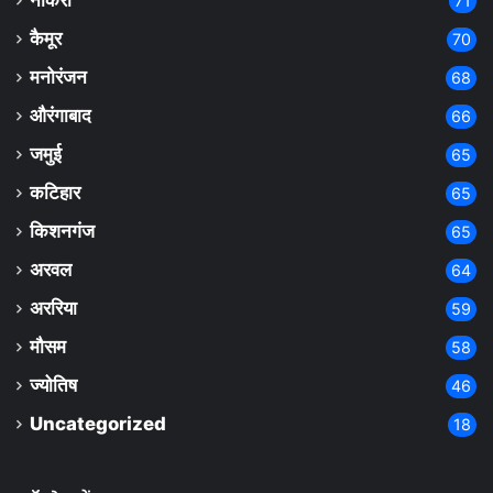
नौकरी
71
कैमूर
70
मनोरंजन
68
औरंगाबाद
66
जमुई
65
कटिहार
65
किशनगंज
65
अरवल
64
अररिया
59
मौसम
58
ज्योतिष
46
Uncategorized
18