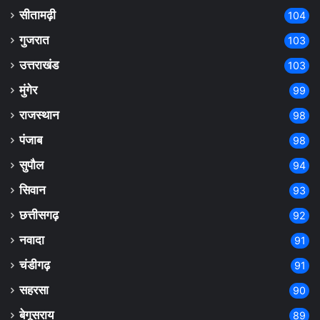
सीतामढ़ी
104
गुजरात
103
उत्तराखंड
103
मुंगेर
99
राजस्थान
98
पंजाब
98
सुपौल
94
सिवान
93
छत्तीसगढ़
92
नवादा
91
चंडीगढ़
91
सहरसा
90
बेगूसराय
89