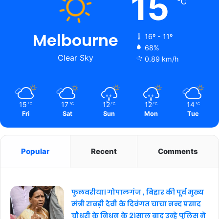
15
℃
Melbourne
16º - 11º
68%
Clear Sky
0.89 km/h
15
17
12
12
14
℃
℃
℃
℃
℃
Fri
Sat
Sun
Mon
Tue
Popular
Recent
Comments
फुलवरीया। गोपालगंज , बिहार की पूर्व मुख्य
मंत्री राबड़ी देवी के दिवंगत चाचा नन्द प्रसाद
चौधरी के निधन के 21साल बाद उन्हे पुलिस ने