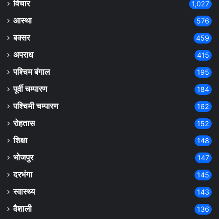
विचार
1,027
आस्था
576
बक्सर
459
अपराध
415
पश्चिम बंगाल
195
पूर्वी चम्पारण
184
पश्चिमी चम्पारण
162
रोहतास
152
शिक्षा
148
भोजपुर
147
दरभंगा
145
स्वास्थ्य
143
वैशाली
136