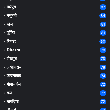
मधेपुरा
87
मधुबनी
84
खेल
81
पूर्णिया
81
शिवहर
80
Dharm
78
शेखपुरा
78
लखीसराय
78
जहानाबाद
74
गोपालगंज
72
गया
72
खगड़िया
72