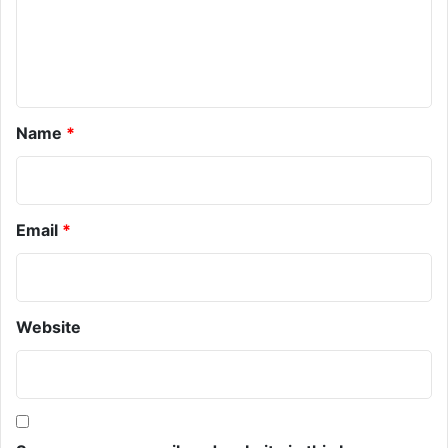
e
n
t
*
Name
*
Email
*
Website