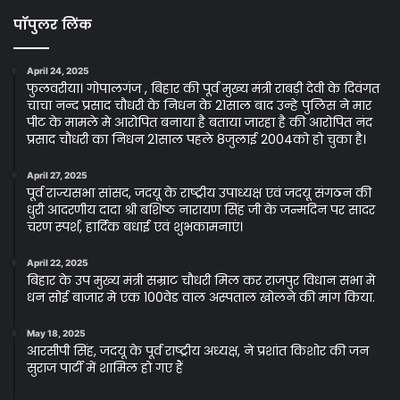
पॉपुलर लिंक
April 24, 2025
फुलवरीया। गोपालगंज , बिहार की पूर्व मुख्य मंत्री राबड़ी देवी के दिवंगत
चाचा नन्द प्रसाद चौधरी के निधन के 21साल बाद उन्हे पुलिस ने मार
पीट के मामले मे आरोपित बनाया है बताया जारहा है की आरोपित नंद
प्रसाद चौधरी का निधन 21साल पहले 8जुलाई 2004को हो चुका है।
April 27, 2025
पूर्व राज्यसभा सांसद, जदयू के राष्ट्रीय उपाध्यक्ष एवं जदयू संगठन की
धुरी आदरणीय दादा श्री बशिष्ठ नारायण सिंह जी के जन्मदिन पर सादर
चरण स्पर्श, हार्दिक बधाई एवं शुभकामनाएं।
April 22, 2025
बिहार के उप मुख्य मंत्री सम्राट चौधरी मिल कर राजपुर विधान सभा मे
धन सोई बाजार मे एक 100वेड वाल अस्पताल खोलने की मांग किया.
May 18, 2025
आरसीपी सिंह, जदयू के पूर्व राष्ट्रीय अध्यक्ष, ने प्रशांत किशोर की जन
सुराज पार्टी में शामिल हो गए हैं