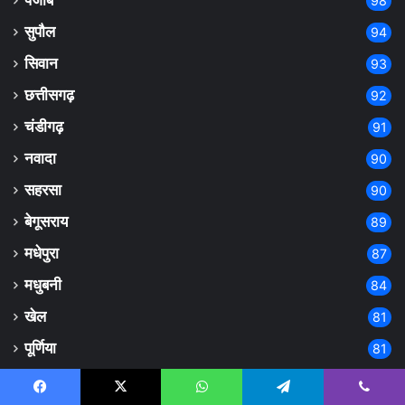
पंजाब
98
सुपौल
94
सिवान
93
छत्तीसगढ़
92
चंडीगढ़
91
नवादा
90
सहरसा
90
बेगूसराय
89
मधेपुरा
87
मधुबनी
84
खेल
81
पूर्णिया
81
शिवहर
80
Facebook
X
WhatsApp
Telegram
Viber