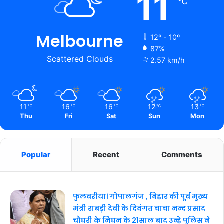
11
℃
Melbourne
12º - 10º
87%
Scattered Clouds
2.57 km/h
11
16
16
12
13
℃
℃
℃
℃
℃
Thu
Fri
Sat
Sun
Mon
Popular
Recent
Comments
फुलवरीया। गोपालगंज , बिहार की पूर्व मुख्य
मंत्री राबड़ी देवी के दिवंगत चाचा नन्द प्रसाद
चौधरी के निधन के 21साल बाद उन्हे पुलिस ने