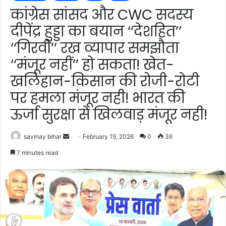
कांग्रेस सांसद और CWC सदस्य
दीपेंद्र हुड्डा का बयान ‘‘देशहित’’
‘‘गिरवी’’ रख व्यापार समझौता
‘‘मंजूर नहीं’’ हो सकता! खेत-
खलिहान-किसान की रोजी-रोटी
पर हमला मंजूर नही! भारत की
ऊर्जा सुरक्षा से खिलवाड़ मंजूर नही!
Send
savinay bihar
February 19, 2026
0
36
an
7 minutes read
email