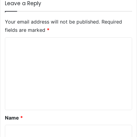
Leave a Reply
Your email address will not be published.
Required
fields are marked
*
C
o
m
m
e
n
t
*
Name
*