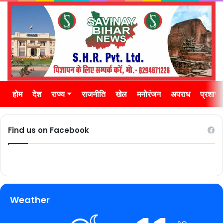
होम
देश
राज्य
राजनीति
खेल
मनोरंजन
अपराध
प्रशास
Find us on Facebook
Weather