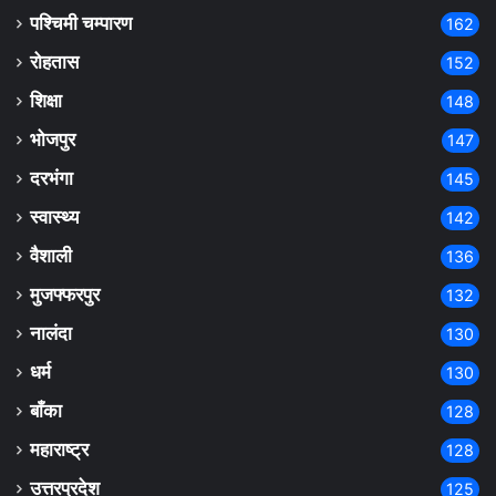
पश्चिमी चम्पारण
162
रोहतास
152
शिक्षा
148
भोजपुर
147
दरभंगा
145
स्वास्थ्य
142
वैशाली
136
मुजफ्फरपुर
132
नालंदा
130
धर्म
130
बाँका
128
महाराष्ट्र
128
उत्तरप्रदेश
125