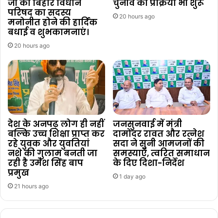
जी को बिहार विधान
चुनाव की प्रक्रिया भी शुरू
परिषद का सदस्य
20 hours ago
मनोनीत होने की हार्दिक
बधाई व शुभकामनाएं।
20 hours ago
देश के अनपढ़ लोग ही नहीं
जनसुनवाई में मंत्री
बल्कि उच्च शिक्षा प्राप्त कर
दामोदर रावत और रत्नेश
रहे युवक और युवतियां
सदा ने सुनी आमजनों की
नशे की गुलाम बनती जा
समस्याएँ, त्वरित समाधान
रही है उमेश सिंह बाप
के दिए दिशा-निर्देश
प्रमुख
1 day ago
21 hours ago