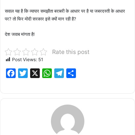
सवाल यह है कि व्यापार समझौता बराबरी के आधार पर है या जबरदस्ती के आधार
पर? तो फिर मोदी सरकार इसे क्यों मान रही है?
देश जवाब मांगता है!
Rate this post
Post Views:
51
F
T
X
W
T
S
a
w
h
el
h
c
it
at
e
ar
e
te
s
g
e
b
r
A
ra
o
p
m
o
p