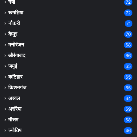
गया
72
खगड़िया
72
नौकरी
71
कैमूर
70
मनोरंजन
68
औरंगाबाद
66
जमुई
65
कटिहार
65
किशनगंज
65
अरवल
64
अररिया
59
मौसम
58
ज्योतिष
46