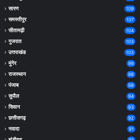
सारण
109
समस्तीपुर
107
सीतामढ़ी
104
गुजरात
103
उत्तराखंड
103
मुंगेर
99
राजस्थान
98
पंजाब
98
सुपौल
94
सिवान
93
छत्तीसगढ़
92
नवादा
91
चंडीगढ़
91