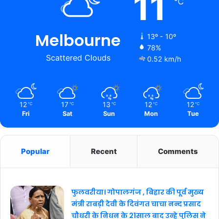
11
℃
Melbourne
13º - 10º
78%
Scattered Clouds
0.52 km/h
12
17
13
12
12
℃
℃
℃
℃
℃
Fri
Sat
Sun
Mon
Tue
Popular
Recent
Comments
फुलवरीया। गोपालगंज , बिहार की पूर्व मुख्य
मंत्री राबड़ी देवी के दिवंगत चाचा नन्द प्रसाद
चौधरी के निधन के 21साल बाद उन्हे पुलिस ने