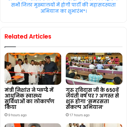
सभी जिला मुख्यालयों में होगी पार्टी की महासदस्यता
अभियान का शुभारंभ*।
Related Articles
मंत्री निशांत ने प्ळप्डै में
गुरु रविदास जी के 650वें
आधुनिक स्वास्थ्य
जयंती वर्ष पर 7 अगस्त से
सुविधाओं का लोकार्पण
शुरू होगा ‘समरसता
किया
संकल्प अभियान’
9 hours ago
17 hours ago