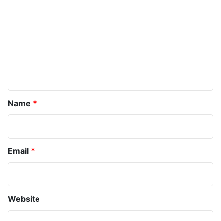
m
m
e
n
t
*
Name
*
Email
*
Website