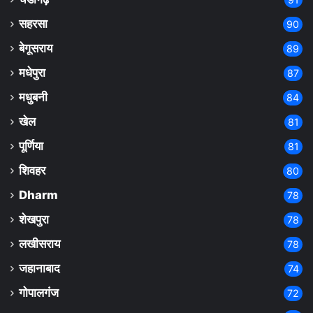
सहरसा
90
बेगूसराय
89
मधेपुरा
87
मधुबनी
84
खेल
81
पूर्णिया
81
शिवहर
80
Dharm
78
शेखपुरा
78
लखीसराय
78
जहानाबाद
74
गोपालगंज
72