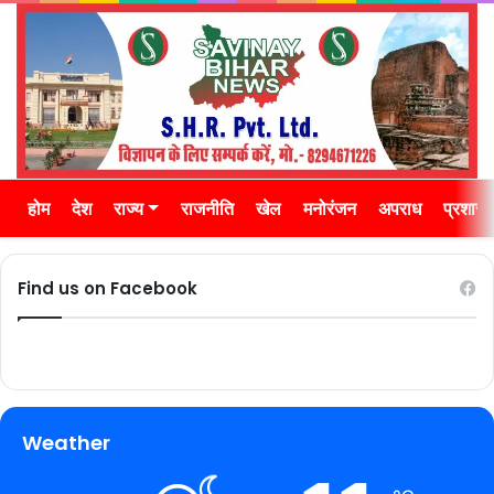
होम
देश
राज्य
राजनीति
खेल
मनोरंजन
अपराध
प्रशास
Find us on Facebook
Weather