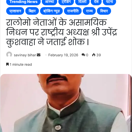
Trending News
आस्था
ट्रेंडिंग
दिल्ली
देश
पटना
प्रशासन
बिहार
ब्रेकिंग न्यूज़
राजनीति
राज्य
विचार
रालोमो नेताओं के असामयिक
निधन पर राष्ट्रीय अध्यक्ष श्री उपेंद्र
कुशवाहा ने जताई शोक l
Send
savinay bihar
February 19, 2026
0
39
an
1 minute read
email