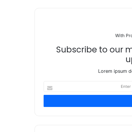
With Pr
Subscribe to our ma
u
Lorem ipsum do
Enter
your
Email
address