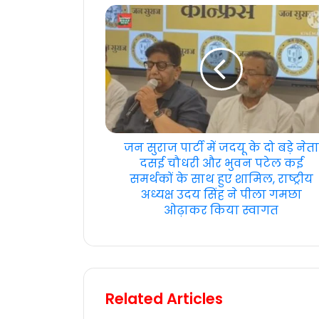
जन सुराज पार्टी में जदयू के दो बड़े नेता
दसई चौधरी और भुवन पटेल कई
समर्थकों के साथ हुए शामिल, राष्ट्रीय
अध्यक्ष उदय सिंह ने पीला गमछा
ओढ़ाकर किया स्वागत
Related Articles