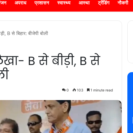
रंजन
अपराध
प्रशासन
स्वास्थ्य
आस्था
ट्रेंडिंग
नौकरी
ड़ी, B से बिहार: बीजेपी बोली
िखा- B से बीड़ी, B से
ली
0
103
1 minute read