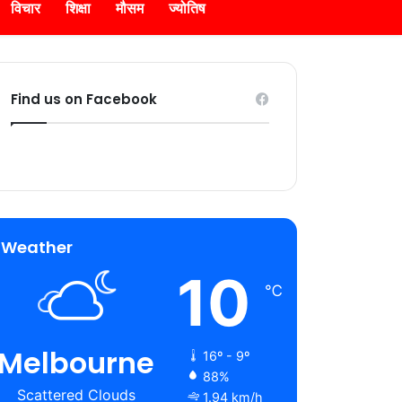
विचार
शिक्षा
मौसम
ज्योतिष
Find us on Facebook
Weather
10
℃
Melbourne
16º - 9º
88%
Scattered Clouds
1.94 km/h