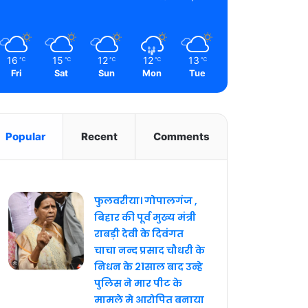
16
15
12
12
13
℃
℃
℃
℃
℃
Fri
Sat
Sun
Mon
Tue
Popular
Recent
Comments
फुलवरीया। गोपालगंज ,
बिहार की पूर्व मुख्य मंत्री
राबड़ी देवी के दिवंगत
चाचा नन्द प्रसाद चौधरी के
निधन के 21साल बाद उन्हे
पुलिस ने मार पीट के
मामले मे आरोपित बनाया