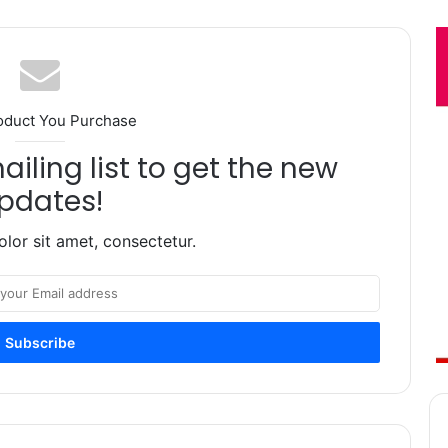
oduct You Purchase
iling list to get the new
pdates!
lor sit amet, consectetur.