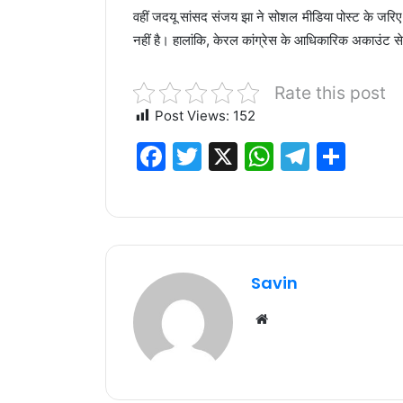
वहीं जदयू सांसद संजय झा ने सोशल मीडिया पोस्ट के जरिए तं
नहीं है। हालांकि, केरल कांग्रेस के आधिकारिक अकाउंट से
Rate this post
Post Views:
152
F
T
X
W
T
S
a
w
h
el
h
c
it
at
e
ar
e
te
s
g
e
b
r
A
ra
Savin
o
p
m
Website
o
p
k