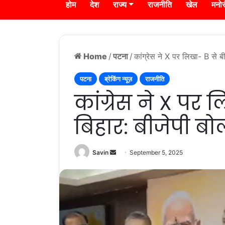
होम
देश
राज्य
राजनीति
खेल
मनो
Home
/
पटना
/
कांग्रेस ने X पर लिखा- B से बी
पटना
ब्रेकिंग न्यूज़
राजनीति
कांग्रेस ने X पर ल
बिहार: बीजेपी बो
Send
Savin
September 5, 2025
an
email