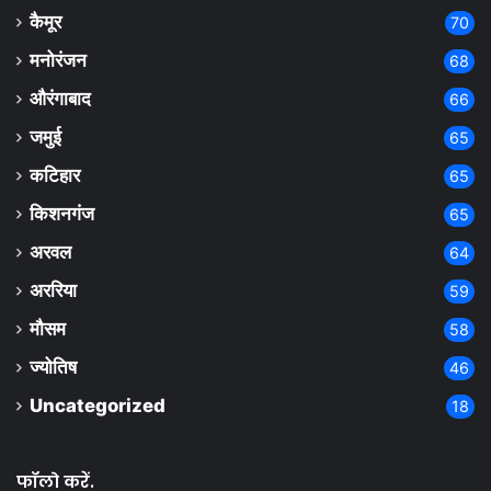
कैमूर
70
मनोरंजन
68
औरंगाबाद
66
जमुई
65
कटिहार
65
किशनगंज
65
अरवल
64
अररिया
59
मौसम
58
ज्योतिष
46
Uncategorized
18
फॉलो करें.