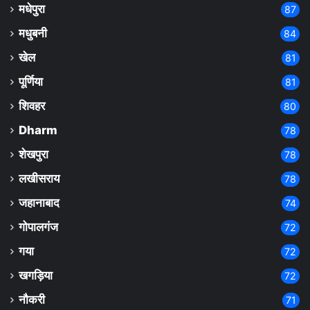
मधेपुरा
87
मधुबनी
84
खेल
81
पूर्णिया
81
शिवहर
80
Dharm
78
शेखपुरा
78
लखीसराय
78
जहानाबाद
74
गोपालगंज
72
गया
72
खगड़िया
72
नौकरी
71