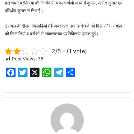
इस चयन प्रक्रिया की जिम्मेदारी चयनकर्ताओं अश्वनी कुमार, अमित कुमार एवं
हरिओम कुमार ने निभाई।
ट्रायल के दौरान खिलाड़ियों मेंहै जबरदस्त उत्साह देखने को मिला और आयोजन
को खिलाड़ियों व दर्शकों से सकारात्मक प्रतिक्रिया प्राप्त हुई।
2/5 - (1 vote)
Post Views:
76
F
T
X
W
T
S
a
w
h
el
h
c
it
at
e
ar
e
te
s
g
e
b
r
A
ra
o
p
m
o
p