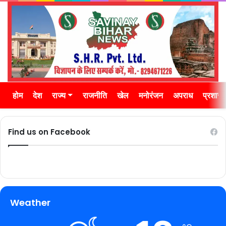
होम
देश
राज्य
राजनीति
खेल
मनोरंजन
अपराध
प्रशास
Find us on Facebook
Weather