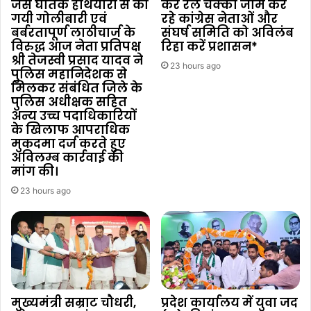
जैसे घातक हथियारों से की
कर रेल चक्का जाम कर
गयी गोलीबारी एवं
रहे कांग्रेस नेताओं और
बर्बरतापूर्ण लाठीचार्ज के
संघर्ष समिति को अविलंब
विरुद्ध आज नेता प्रतिपक्ष
रिहा करें प्रशासन*
श्री तेजस्वी प्रसाद यादव ने
23 hours ago
पुलिस महानिदेशक से
मिलकर संबंधित जिले के
पुलिस अधीक्षक सहित
अन्य उच्च पदाधिकारियों
के खिलाफ आपराधिक
मुकदमा दर्ज करते हुए
अविलम्ब कार्रवाई की
मांग की।
23 hours ago
मुख्यमंत्री सम्राट चौधरी,
प्रदेश कार्यालय में युवा जद