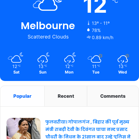
12
℃
Melbourne
13º - 11º
78%
Scattered Clouds
0.89 km/h
12
13
12
11
13
℃
℃
℃
℃
℃
Sat
Sun
Mon
Tue
Wed
Popular
Recent
Comments
फुलवरीया। गोपालगंज , बिहार की पूर्व मुख्य
मंत्री राबड़ी देवी के दिवंगत चाचा नन्द प्रसाद
चौधरी के निधन के 21साल बाद उन्हे पुलिस ने