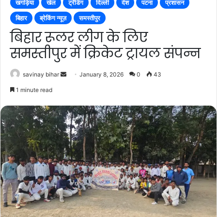
खगड़िया
खेल
ट्रेंडिंग
दिल्ली
देश
पटना
प्रशासन
बिहार
ब्रेकिंग न्यूज़
समस्तीपुर
बिहार रूलर लीग के लिए
समस्तीपुर में क्रिकेट ट्रायल संपन्न
Send
savinay bihar
January 8, 2026
0
43
an
1 minute read
email