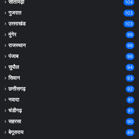
सीतामढ़ी
104
गुजरात
103
उत्तराखंड
103
मुंगेर
99
राजस्थान
98
पंजाब
98
सुपौल
94
सिवान
93
छत्तीसगढ़
92
नवादा
91
चंडीगढ़
91
सहरसा
90
बेगूसराय
89