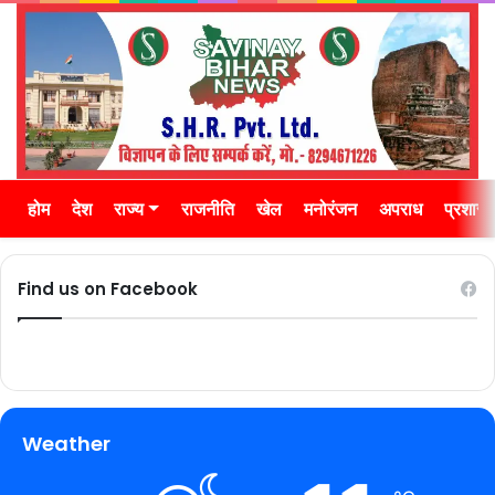
होम
देश
राज्य
राजनीति
खेल
मनोरंजन
अपराध
प्रशास
Find us on Facebook
Weather