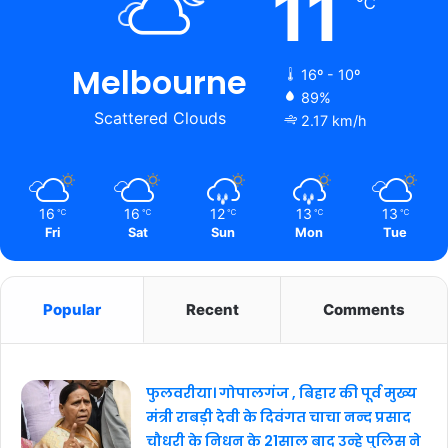
11
℃
Melbourne
16º - 10º
89%
Scattered Clouds
2.17 km/h
16
16
12
13
13
℃
℃
℃
℃
℃
Fri
Sat
Sun
Mon
Tue
Popular
Recent
Comments
फुलवरीया। गोपालगंज , बिहार की पूर्व मुख्य
मंत्री राबड़ी देवी के दिवंगत चाचा नन्द प्रसाद
चौधरी के निधन के 21साल बाद उन्हे पुलिस ने