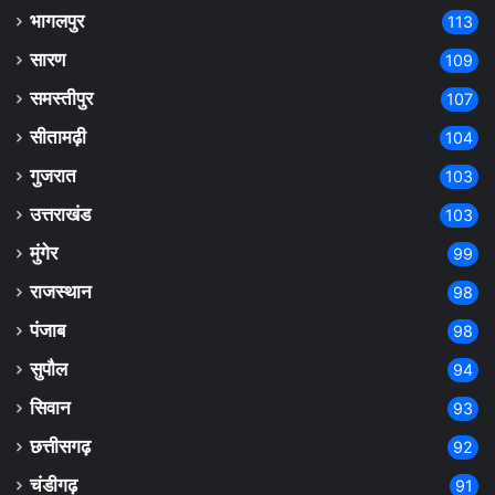
भागलपुर
113
सारण
109
समस्तीपुर
107
सीतामढ़ी
104
गुजरात
103
उत्तराखंड
103
मुंगेर
99
राजस्थान
98
पंजाब
98
सुपौल
94
सिवान
93
छत्तीसगढ़
92
चंडीगढ़
91