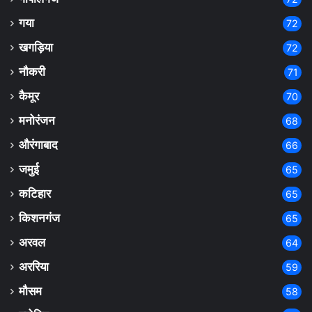
गया
72
खगड़िया
72
नौकरी
71
कैमूर
70
मनोरंजन
68
औरंगाबाद
66
जमुई
65
कटिहार
65
किशनगंज
65
अरवल
64
अररिया
59
मौसम
58