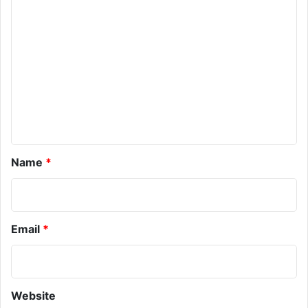
o
m
m
e
n
t
*
Name
*
Email
*
Website