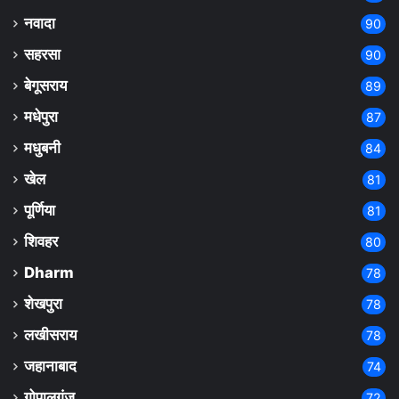
नवादा
90
सहरसा
90
बेगूसराय
89
मधेपुरा
87
मधुबनी
84
खेल
81
पूर्णिया
81
शिवहर
80
Dharm
78
शेखपुरा
78
लखीसराय
78
जहानाबाद
74
गोपालगंज
72