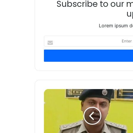
Subscribe to our ma
u
Lorem ipsum do
Enter
your
Email
address