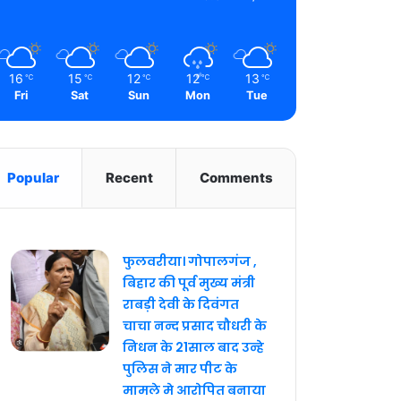
16
15
12
12
13
℃
℃
℃
℃
℃
Fri
Sat
Sun
Mon
Tue
Popular
Recent
Comments
फुलवरीया। गोपालगंज ,
बिहार की पूर्व मुख्य मंत्री
राबड़ी देवी के दिवंगत
चाचा नन्द प्रसाद चौधरी के
निधन के 21साल बाद उन्हे
पुलिस ने मार पीट के
मामले मे आरोपित बनाया