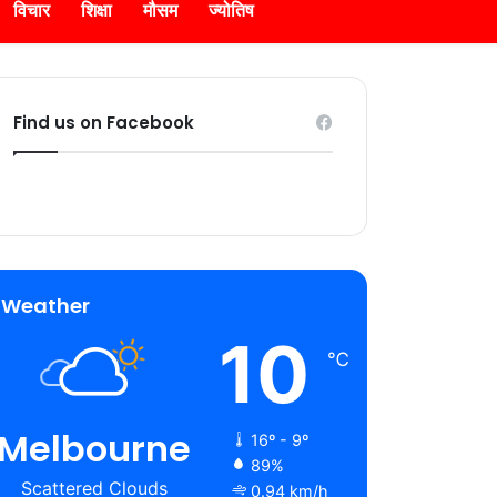
विचार
शिक्षा
मौसम
ज्योतिष
Find us on Facebook
Weather
10
℃
Melbourne
16º - 9º
89%
Scattered Clouds
0.94 km/h