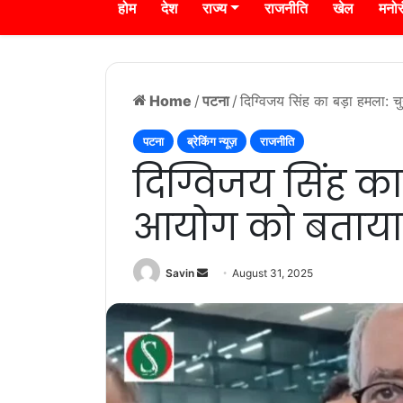
होम
देश
राज्य
राजनीति
खेल
मनो
Home
/
पटना
/
दिग्विजय सिंह का बड़ा हमला:
पटना
ब्रेकिंग न्यूज़
राजनीति
दिग्विजय सिंह का
आयोग को बताया
Send
Savin
August 31, 2025
an
email