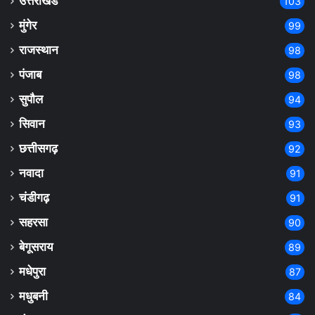
उत्तराखंड
103
मुंगेर
99
राजस्थान
98
पंजाब
98
सुपौल
94
सिवान
93
छत्तीसगढ़
92
नवादा
91
चंडीगढ़
91
सहरसा
90
बेगूसराय
89
मधेपुरा
87
मधुबनी
84