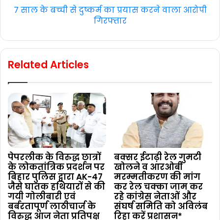
7 साल के बच्ची से दुष्कर्म का प्रयास करने वाला आरोपी
गिरफ्तार
Related Articles
पेपरलीक के विरुद्ध छात्रों
बक्सर ईटाढ़ी रेल गुमटी
के लोकतांत्रिक प्रदर्शन पर
खोलने व आरओबी
बिहार पुलिस द्वारा AK-47
मरम्मतीकरण की मांग
जैसे घातक हथियारों से की
कर रेल चक्का जाम कर
गयी गोलीबारी एवं
रहे कांग्रेस नेताओं और
बर्बरतापूर्ण लाठीचार्ज के
संघर्ष समिति को अविलंब
विरुद्ध आज नेता प्रतिपक्ष
रिहा करें प्रशासन*