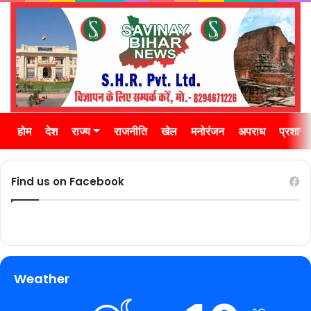
होम
देश
राज्य
राजनीति
खेल
मनोरंजन
अपराध
प्रशास
Find us on Facebook
Weather