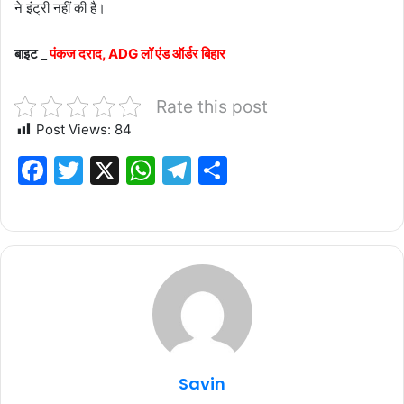
ने इंट्री नहीं की है।
बाइट _
पंकज दराद, ADG लॉ एंड ऑर्डर बिहार
Rate this post
Post Views:
84
F
T
X
W
T
S
a
w
h
el
h
c
it
at
e
ar
e
te
s
g
e
b
r
A
ra
o
p
m
o
p
k
Savin