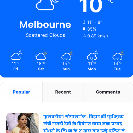
10
℃
Melbourne
11º - 8º
85%
Scattered Clouds
0.89 km/h
11
18
15
11
14
℃
℃
℃
℃
℃
Fri
Sat
Sun
Mon
Tue
Popular
Recent
Comments
फुलवरीया। गोपालगंज , बिहार की पूर्व मुख्य
मंत्री राबड़ी देवी के दिवंगत चाचा नन्द प्रसाद
चौधरी के निधन के 21साल बाद उन्हे पुलिस ने