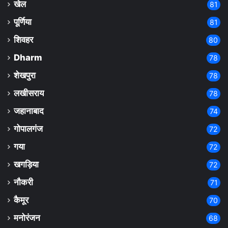
खेल
81
पूर्णिया
81
शिवहर
80
Dharm
78
शेखपुरा
78
लखीसराय
78
जहानाबाद
74
गोपालगंज
72
गया
72
खगड़िया
72
नौकरी
71
कैमूर
70
मनोरंजन
68