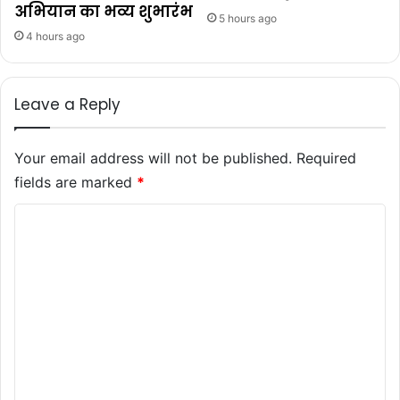
अभियान का भव्य शुभारंभ
5 hours ago
4 hours ago
Leave a Reply
Your email address will not be published.
Required
fields are marked
*
C
o
m
m
e
n
t