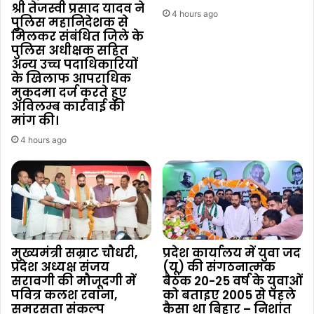
श्री तेजस्वी प्रसाद यादव ने
4 hours ago
पुलिस महानिदेशक से
मिलकर संबंधित जिले के
पुलिस अधीक्षक सहित
अन्य उच्च पदाधिकारियों
के खिलाफ आपराधिक
मुकदमा दर्ज करते हुए
अविलम्ब कार्रवाई की
मांग की।
4 hours ago
मुख्यमंत्री सम्राट चौधरी,
प्रदेश कार्यालय में युवा जद
प्रदेश अध्यक्ष संजय
(यू) की संगठनात्मक
सरावगी की मौजूदगी में
बैठक 20-25 वर्ष के युवाओं
पवित्र कलश रवाना,
को बताइए 2005 से पहले
समरसता संकल्प
कैसा था बिहार – निशांत