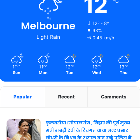
12
℃
Melbourne
12º - 8º
93%
Light Rain
0.45 km/h
11
11
12
12
13
℃
℃
℃
℃
℃
Sun
Mon
Tue
Wed
Thu
Popular
Recent
Comments
फुलवरीया। गोपालगंज , बिहार की पूर्व मुख्य
मंत्री राबड़ी देवी के दिवंगत चाचा नन्द प्रसाद
चौधरी के निधन के 21साल बाद उन्हे पुलिस ने