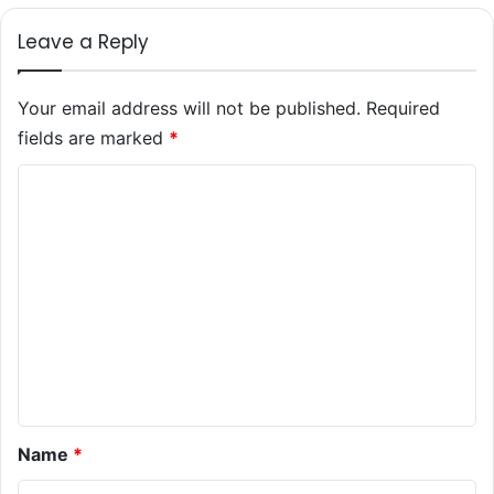
Leave a Reply
Your email address will not be published.
Required
fields are marked
*
C
o
m
m
e
n
t
*
Name
*