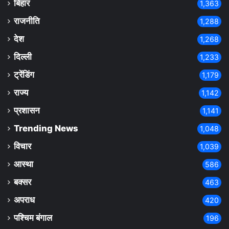
बिहार
1,363
राजनीति
1,288
देश
1,268
दिल्ली
1,233
ट्रेंडिंग
1,179
राज्य
1,142
प्रशासन
1,141
Trending News
1,048
विचार
1,039
आस्था
586
बक्सर
463
अपराध
420
पश्चिम बंगाल
196