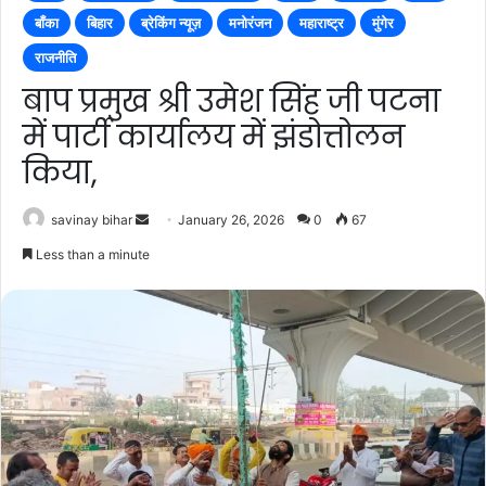
बाँका
बिहार
ब्रेकिंग न्यूज़
मनोरंजन
महाराष्ट्र
मुंगेर
राजनीति
बाप प्रमुख श्री उमेश सिंह जी पटना
में पार्टी कार्यालय में झंडोत्तोलन
किया,
Send
savinay bihar
January 26, 2026
0
67
an
Less than a minute
email