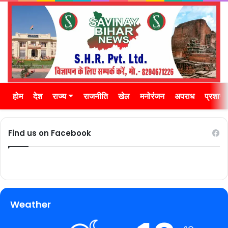
होम
देश
राज्य
राजनीति
खेल
मनोरंजन
अपराध
प्रशास
Find us on Facebook
Weather