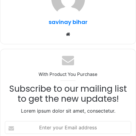
o
p
k
savinay bihar
Website
With Product You Purchase
Subscribe to our mailing list
to get the new updates!
Lorem ipsum dolor sit amet, consectetur.
Enter
your