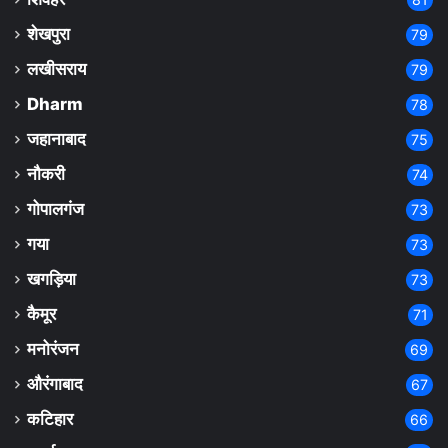
शेखपुरा
79
लखीसराय
79
Dharm
78
जहानाबाद
75
नौकरी
74
गोपालगंज
73
गया
73
खगड़िया
73
कैमूर
71
मनोरंजन
69
औरंगाबाद
67
कटिहार
66