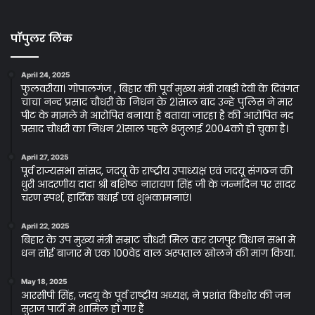
पॉपुलर लिंक
April 24, 2025
फुलवरीया। गोपालगंज , बिहार की पूर्व मुख्य मंत्री राबड़ी देवी के दिवंगत
चाचा नन्द प्रसाद चौधरी के निधन के 21साल बाद उन्हे पुलिस ने मार
पीट के मामले मे आरोपित बनाया है बताया जारहा है की आरोपित नंद
प्रसाद चौधरी का निधन 21साल पहले 8जुलाई 2004को हो चुका है।
April 27, 2025
पूर्व राज्यसभा सांसद, जदयू के राष्ट्रीय उपाध्यक्ष एवं जदयू संगठन की
धुरी आदरणीय दादा श्री बशिष्ठ नारायण सिंह जी के जन्मदिन पर सादर
चरण स्पर्श, हार्दिक बधाई एवं शुभकामनाएं।
April 22, 2025
बिहार के उप मुख्य मंत्री सम्राट चौधरी मिल कर राजपुर विधान सभा मे
धन सोई बाजार मे एक 100वेड वाल अस्पताल खोलने की मांग किया.
May 18, 2025
आरसीपी सिंह, जदयू के पूर्व राष्ट्रीय अध्यक्ष, ने प्रशांत किशोर की जन
सुराज पार्टी में शामिल हो गए हैं