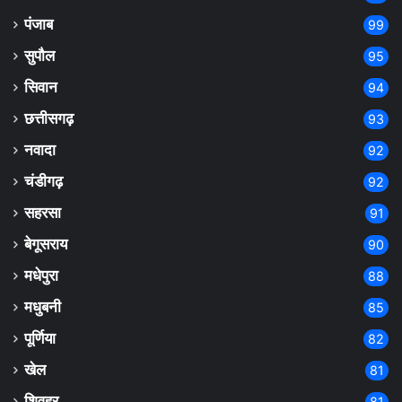
पंजाब
99
सुपौल
95
सिवान
94
छत्तीसगढ़
93
नवादा
92
चंडीगढ़
92
सहरसा
91
बेगूसराय
90
मधेपुरा
88
मधुबनी
85
पूर्णिया
82
खेल
81
शिवहर
81