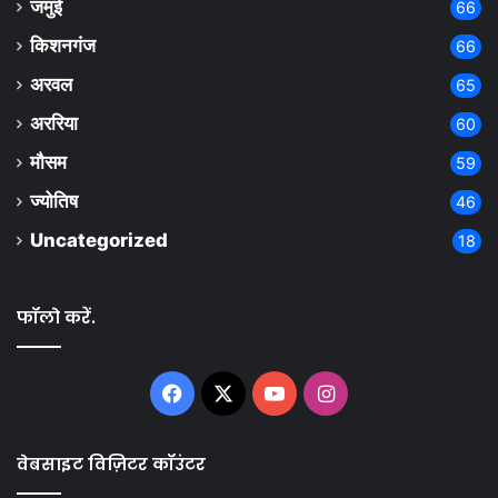
जमुई
66
किशनगंज
66
अरवल
65
अररिया
60
मौसम
59
ज्योतिष
46
Uncategorized
18
फॉलो करें.
Facebook
X
YouTube
Instagram
वेबसाइट विज़िटर कॉउंटर