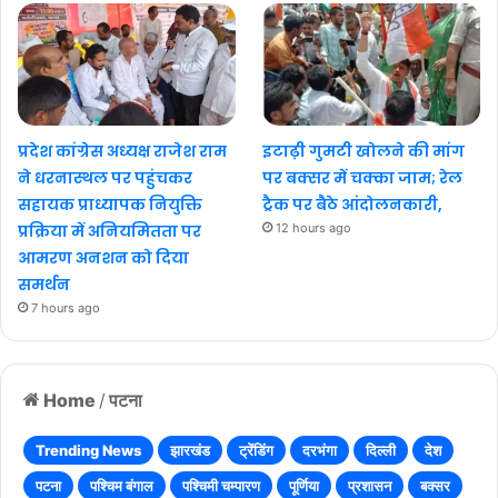
प्रदेश कांग्रेस अध्यक्ष राजेश राम
इटाढ़ी गुमटी खोलने की मांग
ने धरनास्थल पर पहुंचकर
पर बक्सर में चक्का जाम; रेल
सहायक प्राध्यापक नियुक्ति
ट्रैक पर बैठे आंदोलनकारी,
प्रक्रिया में अनियमितता पर
12 hours ago
आमरण अनशन को दिया
समर्थन
7 hours ago
Home
/
पटना
Trending News
झारखंड
ट्रेंडिंग
दरभंगा
दिल्ली
देश
पटना
पश्चिम बंगाल
पश्चिमी चम्पारण
पूर्णिया
प्रशासन
बक्सर