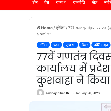
होम
देश
राज्य
राजनीति
खेल
मनो
Home
/
ट्रेंडिंग
/
77वें गणतंत्र दिवस पर जद (यू)
झंडोत्तोलन
ट्रेंडिंग
पटना
प्रशासन
बिहार
ब्रेकिंग न्यूज़
77वें गणतंत्र दिव
कार्यालय में प्रदे
कुशवाहा ने किया 
Send
savinay bihar
January 26, 2026
an
email