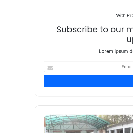
With Pr
Subscribe to our ma
u
Lorem ipsum do
Enter
your
Email
address