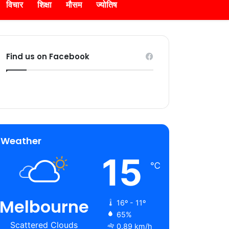
विचार
शिक्षा
मौसम
ज्योतिष
Find us on Facebook
Weather
15
℃
Melbourne
16º - 11º
65%
Scattered Clouds
0.89 km/h