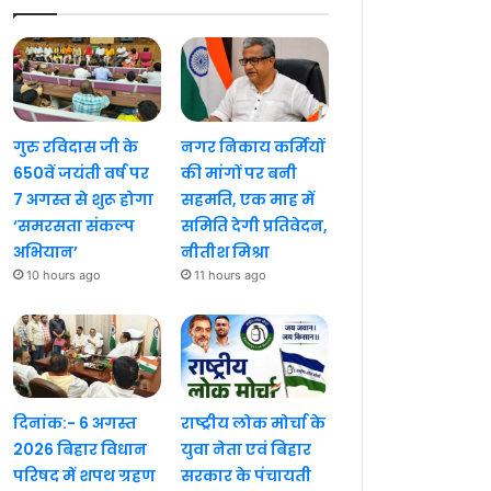
गुरु रविदास जी के
नगर निकाय कर्मियों
650वें जयंती वर्ष पर
की मांगों पर बनी
7 अगस्त से शुरू होगा
सहमति, एक माह में
‘समरसता संकल्प
समिति देगी प्रतिवेदन,
अभियान’
नीतीश मिश्रा
10 hours ago
11 hours ago
दिनांक:- 6 अगस्त
राष्ट्रीय लोक मोर्चा के
2026 बिहार विधान
युवा नेता एवं बिहार
परिषद में शपथ ग्रहण
सरकार के पंचायती