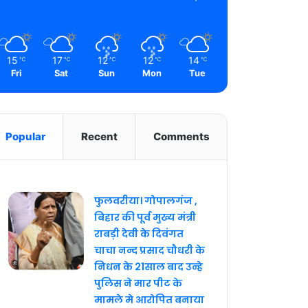
15
17
12
12
14
℃
℃
℃
℃
℃
Fri
Sat
Sun
Mon
Tue
Popular
Recent
Comments
फुलवरीया। गोपालगंज ,
बिहार की पूर्व मुख्य मंत्री
राबड़ी देवी के दिवंगत
चाचा नन्द प्रसाद चौधरी के
निधन के 21साल बाद उन्हे
पुलिस ने मार पीट के
मामले मे आरोपित बनाया