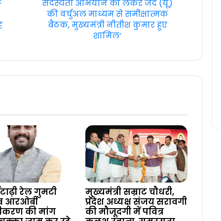
े
सदस्यता अभियान को लेकर जद (यू)
की वर्चुअल माध्यम से समीक्षात्मक
ह
बैठक, मुख्यमंत्री नीतीश कुमार हुए
शामिल’
टाढ़ी रेल गुमटी
मुख्यमंत्री सम्राट चौधरी,
 व आरओबी
प्रदेश अध्यक्ष संजय सरावगी
ीकरण की मांग
की मौजूदगी में पवित्र