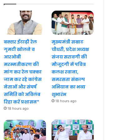
बक्सर ईटाढ़ी रेल
मुख्यमंत्री सम्राट
गुमटी खोलने व
चौधरी, प्रदेश अध्यक्ष
आरओबी
संजय सरावगी की
मरम्मतीकरण की
मौजूदगी में पवित्र
मांग कर रेल चक्का
कलश रवाना,
जाम कर रहे कांग्रेस
समरसता संकल्प
नेताओं और संघर्ष
अभियान का भव्य
समिति को अविलंब
शुभारंभ
रिहा करें प्रशासन*
18 hours ago
18 hours ago