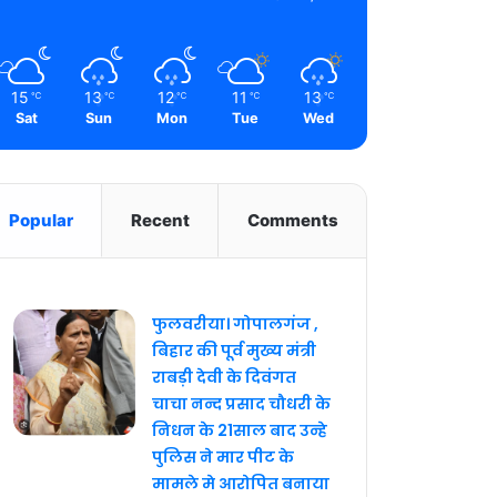
15
13
12
11
13
℃
℃
℃
℃
℃
Sat
Sun
Mon
Tue
Wed
Popular
Recent
Comments
फुलवरीया। गोपालगंज ,
बिहार की पूर्व मुख्य मंत्री
राबड़ी देवी के दिवंगत
चाचा नन्द प्रसाद चौधरी के
निधन के 21साल बाद उन्हे
पुलिस ने मार पीट के
मामले मे आरोपित बनाया