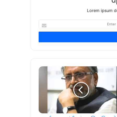
u
Lorem ipsum do
Enter
your
Email
address