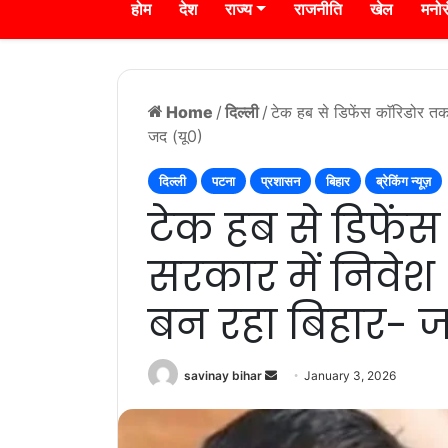
होम
देश
राज्य
राजनीति
खेल
मनो
Home
/
दिल्ली
/
टेक हब से डिफेंस काॅरिडोर तक
जद (यू0)
दिल्ली
पटना
प्रशासन
बिहार
ब्रेकिंग न्यूज़
टेक हब से डिफें
सरकार में निवेश 
बन रहा बिहार- ज
Send
savinay bihar
January 3, 2026
an
email