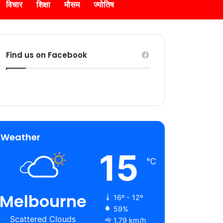
विचार
शिक्षा
मौसम
ज्योतिष
Find us on Facebook
Weather
15
℃
Melbourne
16º - 12º
59%
Scattered Clouds
1.79 km/h