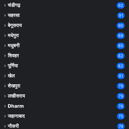
चंडीगढ़
92
सहरसा
91
बेगूसराय
90
मधेपुरा
88
मधुबनी
85
शिवहर
82
पूर्णिया
82
खेल
81
शेखपुरा
79
लखीसराय
79
Dharm
78
जहानाबाद
75
नौकरी
74