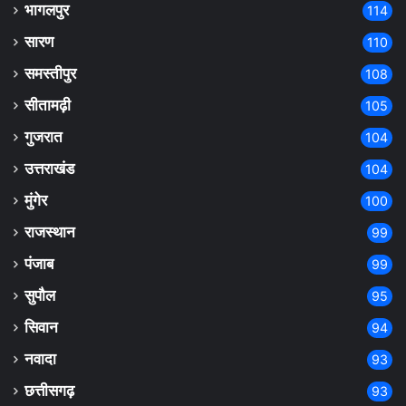
भागलपुर
114
सारण
110
समस्तीपुर
108
सीतामढ़ी
105
गुजरात
104
उत्तराखंड
104
मुंगेर
100
राजस्थान
99
पंजाब
99
सुपौल
95
सिवान
94
नवादा
93
छत्तीसगढ़
93