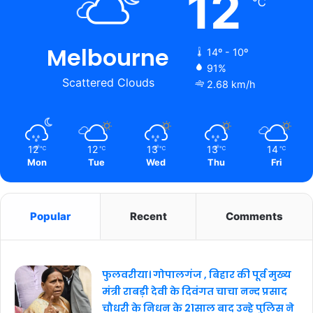
12
℃
Melbourne
14º - 10º
91%
Scattered Clouds
2.68 km/h
12
12
13
13
14
℃
℃
℃
℃
℃
Mon
Tue
Wed
Thu
Fri
Popular
Recent
Comments
फुलवरीया। गोपालगंज , बिहार की पूर्व मुख्य
मंत्री राबड़ी देवी के दिवंगत चाचा नन्द प्रसाद
चौधरी के निधन के 21साल बाद उन्हे पुलिस ने