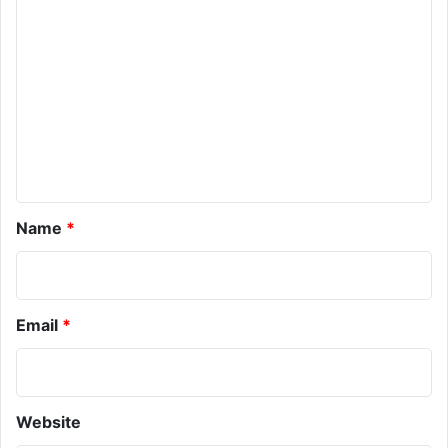
o
m
m
e
n
t
*
Name
*
Email
*
Website