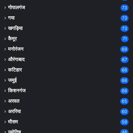
गोपालगंज
73
गया
73
खगड़िया
73
कैमूर
71
मनोरंजन
69
औरंगाबाद
67
कटिहार
66
जमुई
66
किशनगंज
66
अरवल
65
अररिया
60
मौसम
59
ज्योतिष
46