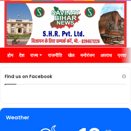
होम
देश
राज्य
राजनीति
खेल
मनोरंजन
अपराध
प्रशास
Find us on Facebook
Weather