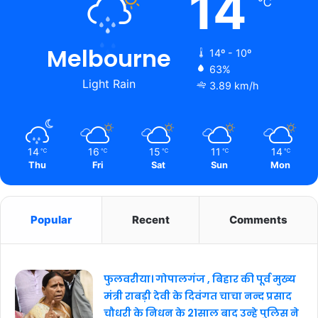
14
℃
Melbourne
14º - 10º
63%
Light Rain
3.89 km/h
14
16
15
11
14
℃
℃
℃
℃
℃
Thu
Fri
Sat
Sun
Mon
Popular
Recent
Comments
फुलवरीया। गोपालगंज , बिहार की पूर्व मुख्य
मंत्री राबड़ी देवी के दिवंगत चाचा नन्द प्रसाद
चौधरी के निधन के 21साल बाद उन्हे पुलिस ने