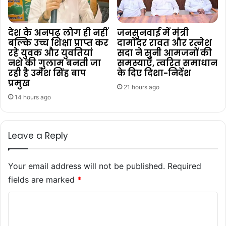
देश के अनपढ़ लोग ही नहीं
जनसुनवाई में मंत्री
बल्कि उच्च शिक्षा प्राप्त कर
दामोदर रावत और रत्नेश
रहे युवक और युवतियां
सदा ने सुनी आमजनों की
नशे की गुलाम बनती जा
समस्याएँ, त्वरित समाधान
रही है उमेश सिंह बाप
के दिए दिशा-निर्देश
प्रमुख
21 hours ago
14 hours ago
Leave a Reply
Your email address will not be published.
Required
fields are marked
*
C
o