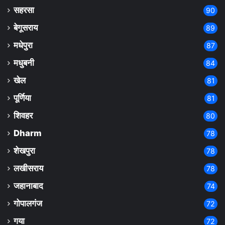
सहरसा
90
बेगूसराय
89
मधेपुरा
87
मधुबनी
84
खेल
81
पूर्णिया
81
शिवहर
80
Dharm
78
शेखपुरा
78
लखीसराय
78
जहानाबाद
74
गोपालगंज
72
गया
72