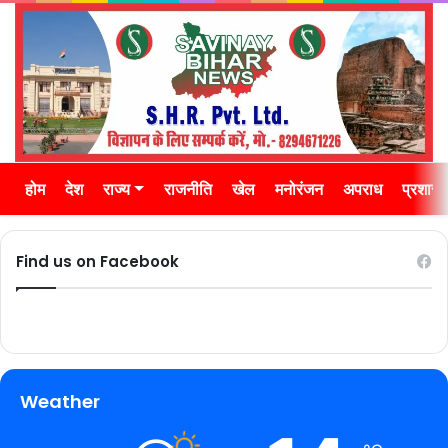
होम
देश
राज्य
राजनीति
खेल
मनोरंजन
अपराध
प्रशास
Find us on Facebook
Weather