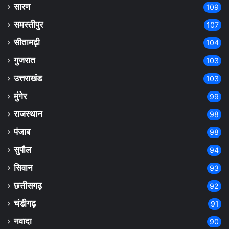
सारण
109
समस्तीपुर
107
सीतामढ़ी
104
गुजरात
103
उत्तराखंड
103
मुंगेर
99
राजस्थान
98
पंजाब
98
सुपौल
94
सिवान
93
छत्तीसगढ़
92
चंडीगढ़
91
नवादा
90