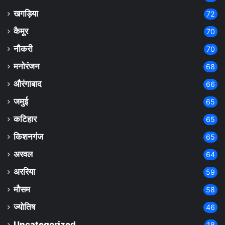
खगड़िया
72
कैमूर
70
नौकरी
70
मनोरंजन
68
औरंगाबाद
66
जमुई
65
कटिहार
65
किशनगंज
65
अरवल
64
अररिया
59
मौसम
58
ज्योतिष
46
Uncategorized
18