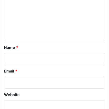
m
m
e
n
t
*
Name
*
Email
*
Website