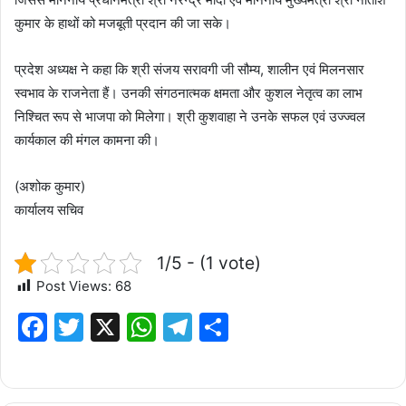
कुमार के हाथों को मजबूती प्रदान की जा सके।
प्रदेश अध्यक्ष ने कहा कि श्री संजय सरावगी जी सौम्य, शालीन एवं मिलनसार
स्वभाव के राजनेता हैं। उनकी संगठनात्मक क्षमता और कुशल नेतृत्व का लाभ
निश्चित रूप से भाजपा को मिलेगा। श्री कुशवाहा ने उनके सफल एवं उज्ज्वल
कार्यकाल की मंगल कामना की।
(अशोक कुमार)
कार्यालय सचिव
1/5 - (1 vote)
Post Views:
68
F
T
X
W
T
S
a
w
h
el
h
c
it
at
e
ar