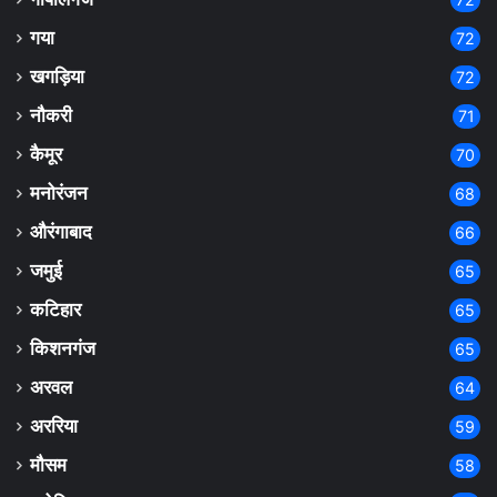
गया
72
खगड़िया
72
नौकरी
71
कैमूर
70
मनोरंजन
68
औरंगाबाद
66
जमुई
65
कटिहार
65
किशनगंज
65
अरवल
64
अररिया
59
मौसम
58