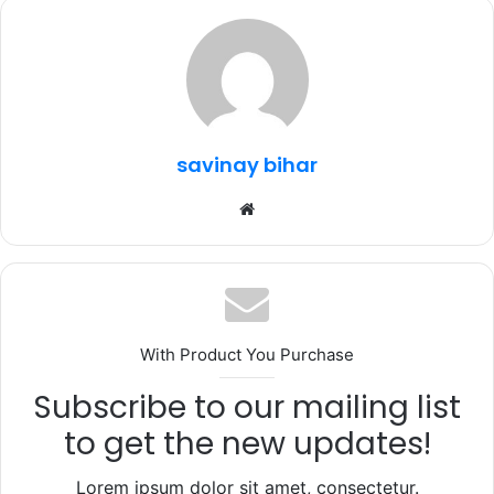
e
te
s
g
e
b
r
A
ra
o
p
m
o
p
k
savinay bihar
Website
With Product You Purchase
Subscribe to our mailing list
to get the new updates!
Lorem ipsum dolor sit amet, consectetur.