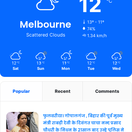
12
℃
Melbourne
13º - 11º
74%
Scattered Clouds
1.34 km/h
12
13
11
12
12
℃
℃
℃
℃
℃
Sat
Sun
Mon
Tue
Wed
Popular
Recent
Comments
फुलवरीया। गोपालगंज , बिहार की पूर्व मुख्य
मंत्री राबड़ी देवी के दिवंगत चाचा नन्द प्रसाद
चौधरी के निधन के 21साल बाद उन्हे पुलिस ने