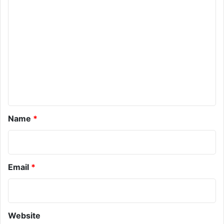
o
m
m
e
n
t
*
Name
*
Email
*
Website