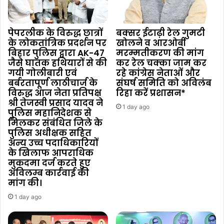
पेपरलीक के विरुद्ध छात्रों
बक्सर ईटाढ़ी रेल गुमटी
के लोकतांत्रिक प्रदर्शन पर
खोलने व आरओबी
बिहार पुलिस द्वारा AK-47
मरम्मतीकरण की मांग
जैसे घातक हथियारों से की
कर रेल चक्का जाम कर
गयी गोलीबारी एवं
रहे कांग्रेस नेताओं और
बर्बरतापूर्ण लाठीचार्ज के
संघर्ष समिति को अविलंब
विरुद्ध आज नेता प्रतिपक्ष
रिहा करें प्रशासन*
श्री तेजस्वी प्रसाद यादव ने
1 day ago
पुलिस महानिदेशक से
मिलकर संबंधित जिले के
पुलिस अधीक्षक सहित
अन्य उच्च पदाधिकारियों
के खिलाफ आपराधिक
मुकदमा दर्ज करते हुए
अविलम्ब कार्रवाई की
मांग की।
1 day ago