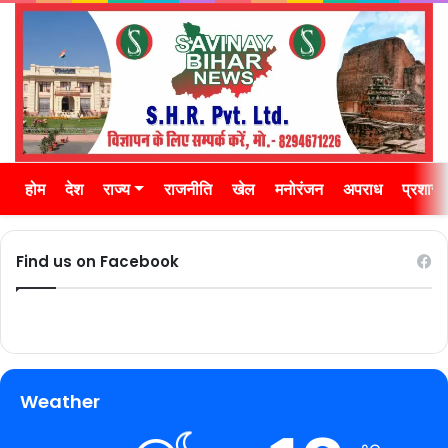
होम
देश
राज्य
राजनीति
खेल
मनोरंजन
अपराध
प्रशास
Find us on Facebook
Weather