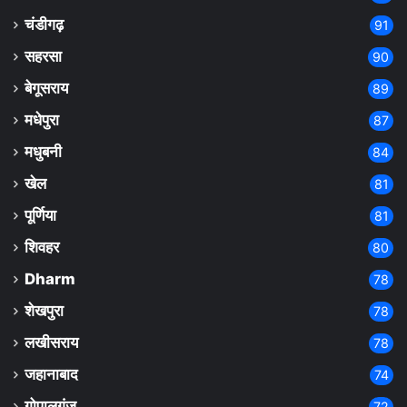
चंडीगढ़
91
सहरसा
90
बेगूसराय
89
मधेपुरा
87
मधुबनी
84
खेल
81
पूर्णिया
81
शिवहर
80
Dharm
78
शेखपुरा
78
लखीसराय
78
जहानाबाद
74
गोपालगंज
72