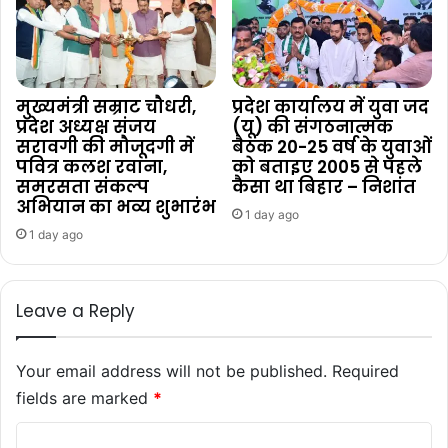
मुख्यमंत्री सम्राट चौधरी,
प्रदेश कार्यालय में युवा जद
प्रदेश अध्यक्ष संजय
(यू) की संगठनात्मक
सरावगी की मौजूदगी में
बैठक 20-25 वर्ष के युवाओं
पवित्र कलश रवाना,
को बताइए 2005 से पहले
समरसता संकल्प
कैसा था बिहार – निशांत
अभियान का भव्य शुभारंभ
1 day ago
1 day ago
Leave a Reply
Your email address will not be published.
Required
fields are marked
*
C