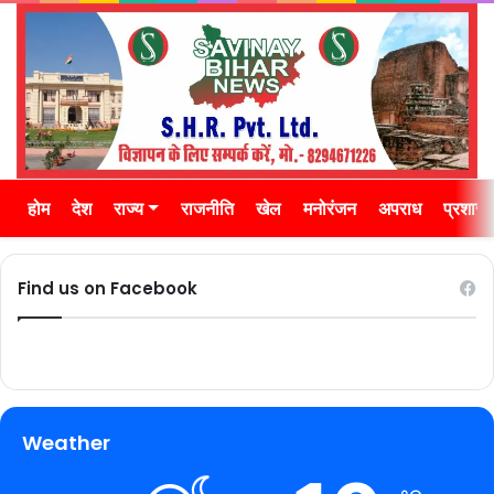
होम
देश
राज्य
राजनीति
खेल
मनोरंजन
अपराध
प्रशास
Find us on Facebook
Weather