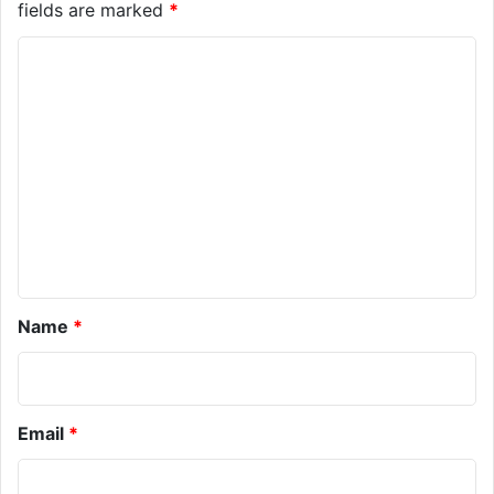
fields are marked
*
C
o
m
m
e
n
t
*
Name
*
Email
*