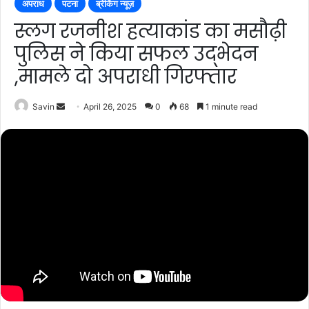
अपराध
पटना
ब्रेकिंग न्यूज़
स्लग रजनीश हत्याकांड का मसौढ़ी
पुलिस ने किया सफल उद्भेदन
,मामले दो अपराधी गिरफ्तार
Send
Savin
April 26, 2025
0
68
1 minute read
an
email