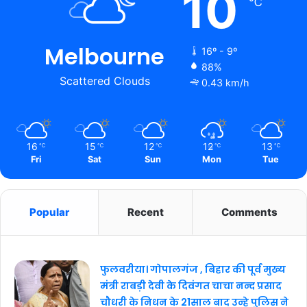
10
℃
Melbourne
16º - 9º
88%
Scattered Clouds
0.43 km/h
16
15
12
12
13
℃
℃
℃
℃
℃
Fri
Sat
Sun
Mon
Tue
Popular
Recent
Comments
फुलवरीया। गोपालगंज , बिहार की पूर्व मुख्य
मंत्री राबड़ी देवी के दिवंगत चाचा नन्द प्रसाद
चौधरी के निधन के 21साल बाद उन्हे पुलिस ने