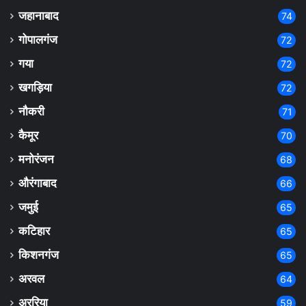
जहानाबाद
74
गोपालगंज
72
गया
72
खगड़िया
72
नौकरी
71
कैमूर
70
मनोरंजन
68
औरंगाबाद
66
जमुई
65
कटिहार
65
किशनगंज
65
अरवल
64
अररिया
59