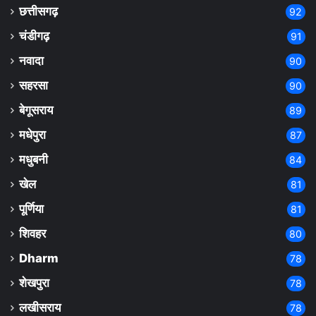
छत्तीसगढ़
92
चंडीगढ़
91
नवादा
90
सहरसा
90
बेगूसराय
89
मधेपुरा
87
मधुबनी
84
खेल
81
पूर्णिया
81
शिवहर
80
Dharm
78
शेखपुरा
78
लखीसराय
78