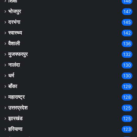
शिक्षा
148
भोजपुर
147
दरभंगा
145
स्वास्थ्य
142
वैशाली
136
मुजफ्फरपुर
132
नालंदा
130
धर्म
130
बाँका
129
महाराष्ट्र
128
उत्तरप्रदेश
125
झारखंड
125
हरियाणा
123