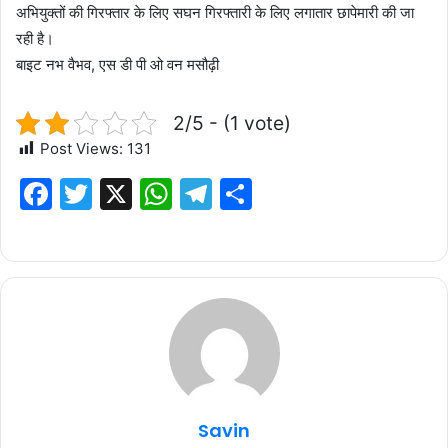
अभियुक्तों की गिरफ्तार के लिए सघन गिरफ्तारी के लिए लगातार छापेमारी की जा
रही है।
बाइट नभ वैभव, एस डी पी ओ वन मसौढ़ी
2/5 - (1 vote)
Post Views:
131
F
T
X
W
T
S
a
w
h
el
h
c
it
at
e
ar
e
te
s
g
e
b
r
A
ra
o
p
m
o
p
k
Savin