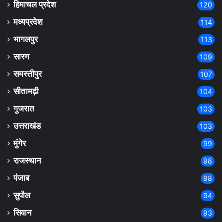
हिमाचल प्रदेश
120
मध्यप्रदेश
114
भागलपुर
113
सारण
109
समस्तीपुर
107
सीतामढ़ी
104
गुजरात
103
उत्तराखंड
103
मुंगेर
99
राजस्थान
98
पंजाब
98
सुपौल
94
सिवान
93