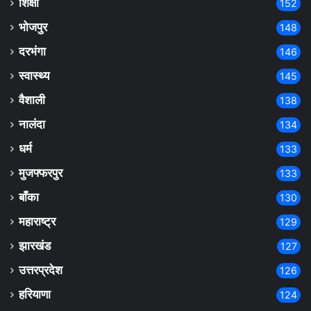
शिक्षा
152
भोजपुर
148
दरभंगा
146
स्वास्थ्य
145
वैशाली
138
नालंदा
134
धर्म
133
मुजफ्फरपुर
133
बाँका
130
महाराष्ट्र
129
झारखंड
127
उत्तरप्रदेश
126
हरियाणा
124