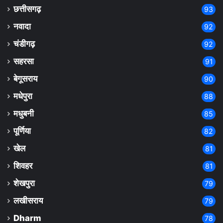
छत्तीसगढ़
93
नवादा
92
चंडीगढ़
92
सहरसा
91
बेगूसराय
90
मधेपुरा
88
मधुबनी
85
पूर्णिया
82
खेल
81
शिवहर
81
शेखपुरा
79
लखीसराय
79
Dharm
78