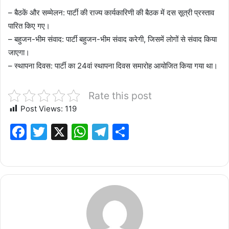
– बैठकें और सम्मेलन: पार्टी की राज्य कार्यकारिणी की बैठक में दस सूत्री प्रस्ताव
पारित किए गए।
– बहुजन-भीम संवाद: पार्टी बहुजन-भीम संवाद करेगी, जिसमें लोगों से संवाद किया
जाएगा।
– स्थापना दिवस: पार्टी का 24वां स्थापना दिवस समारोह आयोजित किया गया था।
Rate this post
Post Views:
119
F
T
X
W
T
S
a
w
h
el
h
c
it
at
e
ar
e
te
s
g
e
b
r
A
ra
o
p
m