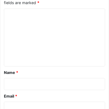
fields are marked
*
C
o
m
m
e
n
t
*
Name
*
Email
*