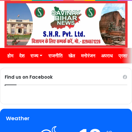
होम
देश
राज्य
राजनीति
खेल
मनोरंजन
अपराध
प्रशास
Find us on Facebook
Weather