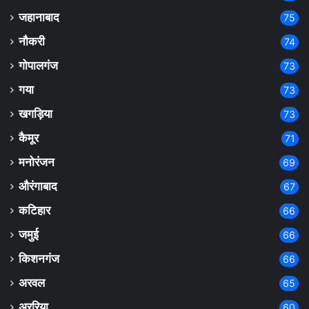
जहानाबाद
75
नौकरी
74
गोपालगंज
73
गया
73
खगड़िया
73
कैमूर
71
मनोरंजन
69
औरंगाबाद
67
कटिहार
66
जमुई
66
किशनगंज
66
अरवल
65
अररिया
60