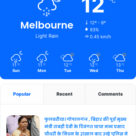
12
℃
Melbourne
12º - 8º
93%
Light Rain
0.45 km/h
11
11
12
12
13
℃
℃
℃
℃
℃
Sun
Mon
Tue
Wed
Thu
Popular
Recent
Comments
फुलवरीया। गोपालगंज , बिहार की पूर्व मुख्य
मंत्री राबड़ी देवी के दिवंगत चाचा नन्द प्रसाद
चौधरी के निधन के 21साल बाद उन्हे पुलिस ने