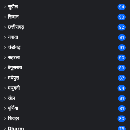
सुपौल
94
सिवान
93
छत्तीसगढ़
92
नवादा
91
चंडीगढ़
91
सहरसा
90
बेगूसराय
89
मधेपुरा
87
मधुबनी
84
खेल
81
पूर्णिया
81
शिवहर
80
Dharm
78