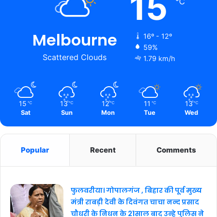
15
℃
Melbourne
16º - 12º
59%
Scattered Clouds
1.79 km/h
15
13
12
11
13
℃
℃
℃
℃
℃
Sat
Sun
Mon
Tue
Wed
Popular
Recent
Comments
फुलवरीया। गोपालगंज , बिहार की पूर्व मुख्य
मंत्री राबड़ी देवी के दिवंगत चाचा नन्द प्रसाद
चौधरी के निधन के 21साल बाद उन्हे पुलिस ने