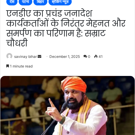
देश
पटना
बिहार
ब्रेकिंग न्यूज़
एनडीए का प्रचंड जनादेश
कार्यकर्ताओं के निरंतर मेहनत और
समर्पण का परिणाम है: सम्राट
चौधरी
Send
savinay bihar
December 1, 2025
0
41
an
1 minute read
email