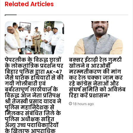
Related Articles
पेपरलीक के विरुद्ध छात्रों
बक्सर ईटाढ़ी रेल गुमटी
के लोकतांत्रिक प्रदर्शन पर
खोलने व आरओबी
बिहार पुलिस द्वारा AK-47
मरम्मतीकरण की मांग
जैसे घातक हथियारों से की
कर रेल चक्का जाम कर
गयी गोलीबारी एवं
रहे कांग्रेस नेताओं और
बर्बरतापूर्ण लाठीचार्ज के
संघर्ष समिति को अविलंब
विरुद्ध आज नेता प्रतिपक्ष
रिहा करें प्रशासन*
श्री तेजस्वी प्रसाद यादव ने
18 hours ago
पुलिस महानिदेशक से
मिलकर संबंधित जिले के
पुलिस अधीक्षक सहित
अन्य उच्च पदाधिकारियों
के खिलाफ आपराधिक