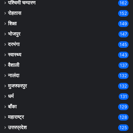
पश्चिमी चम्पारण
162
रोहतास
152
शिक्षा
149
भोजपुर
147
दरभंगा
145
स्वास्थ्य
143
वैशाली
137
नालंदा
132
मुजफ्फरपुर
132
धर्म
131
बाँका
129
महाराष्ट्र
128
उत्तरप्रदेश
125