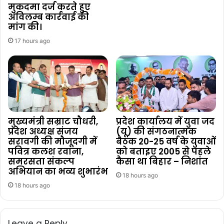
मुकदमा दर्ज करते हुए
अविलम्ब कार्रवाई की
मांग की।
17 hours ago
मुख्यमंत्री सम्राट चौधरी,
प्रदेश कार्यालय में युवा जद
प्रदेश अध्यक्ष संजय
(यू) की संगठनात्मक
सरावगी की मौजूदगी में
बैठक 20-25 वर्ष के युवाओं
पवित्र कलश रवाना,
को बताइए 2005 से पहले
समरसता संकल्प
कैसा था बिहार – निशांत
अभियान का भव्य शुभारंभ
18 hours ago
18 hours ago
Leave a Reply