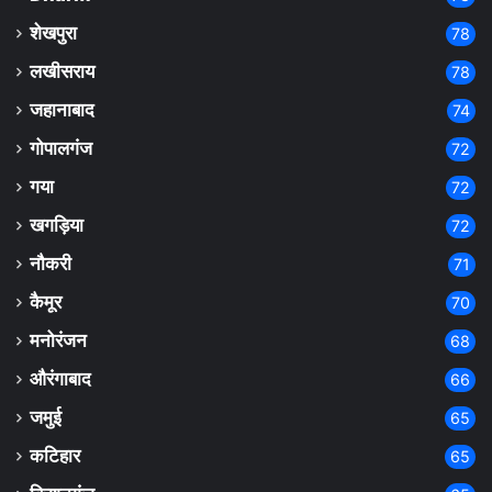
शेखपुरा
78
लखीसराय
78
जहानाबाद
74
गोपालगंज
72
गया
72
खगड़िया
72
नौकरी
71
कैमूर
70
मनोरंजन
68
औरंगाबाद
66
जमुई
65
कटिहार
65