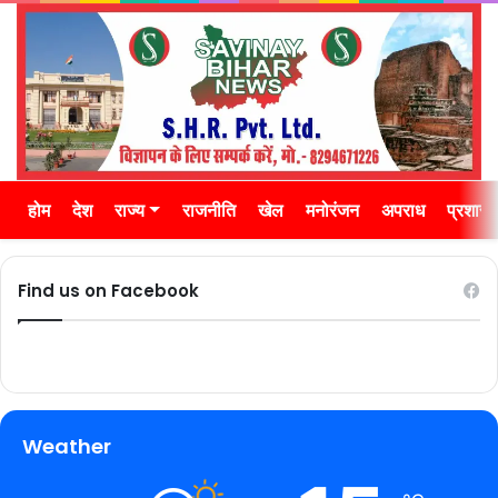
होम
देश
राज्य
राजनीति
खेल
मनोरंजन
अपराध
प्रशास
Find us on Facebook
Weather