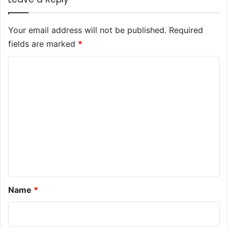
Your email address will not be published.
Required
fields are marked
*
C
o
m
m
e
n
t
*
Name
*