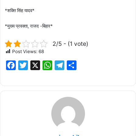
*शक्ति सिंह यादव*
*मुख्य प्रवक्ता, राजद -बिहार*
2/5 - (1 vote)
Post Views:
68
F
T
X
W
T
S
a
w
h
el
h
c
it
at
e
ar
e
te
s
g
e
b
r
A
ra
o
p
m
o
p
k