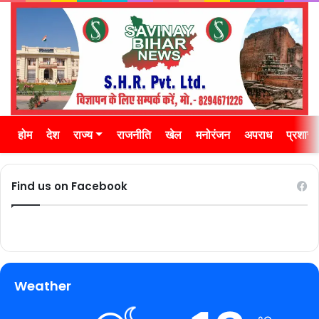
होम
देश
राज्य
राजनीति
खेल
मनोरंजन
अपराध
प्रशास
Find us on Facebook
Weather