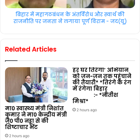
बिहार में महागठबंधन के अंतर्विरोध और स्वार्थ की
राजनीति पर जनता ने लगाया पूर्ण विराम - जद(यू)
Related Articles
हर घर तिरंगा’ अभियान
को जन-जन तक पहुंचाने
की तैयारी* *तिरंगे के रंग
में रंगेगा बिहार
:- *नीतीश
मिश्रा*
मा0 स्वास्थ्य मंत्री निशांत
2 hours ago
कुमार ने मा0 केन्द्रीय मंत्री
जे0 पी0 नड्डा से की
शिष्टाचार भेंट
2 hours ago