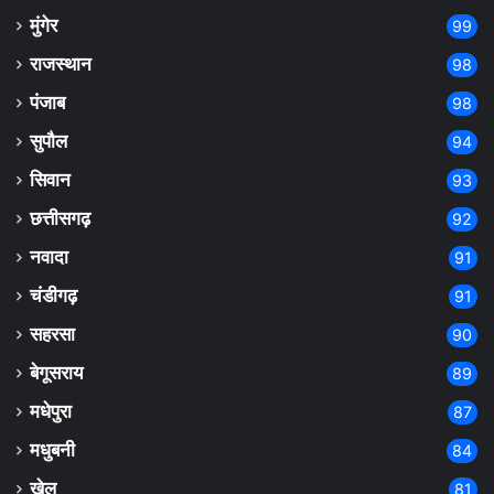
मुंगेर
99
राजस्थान
98
पंजाब
98
सुपौल
94
सिवान
93
छत्तीसगढ़
92
नवादा
91
चंडीगढ़
91
सहरसा
90
बेगूसराय
89
मधेपुरा
87
मधुबनी
84
खेल
81