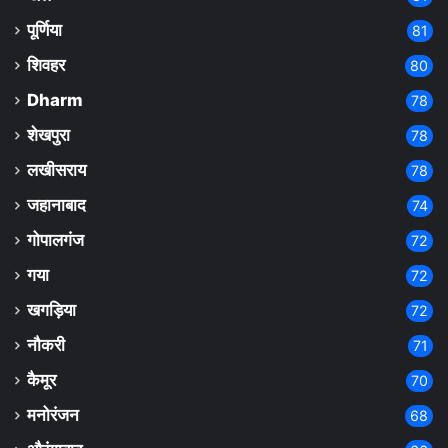
पूर्णिया
81
शिवहर
80
Dharm
78
शेखपुरा
78
लखीसराय
78
जहानाबाद
74
गोपालगंज
72
गया
72
खगड़िया
72
नौकरी
71
कैमूर
70
मनोरंजन
68