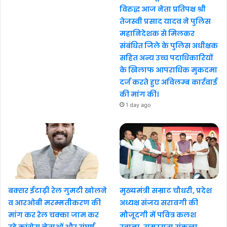
विरुद्ध आज नेता प्रतिपक्ष श्री
तेजस्वी प्रसाद यादव ने पुलिस
महानिदेशक से मिलकर
संबंधित जिले के पुलिस अधीक्षक
सहित अन्य उच्च पदाधिकारियों
के खिलाफ आपराधिक मुकदमा
दर्ज करते हुए अविलम्ब कार्रवाई
की मांग की।
1 day ago
बक्सर ईटाढ़ी रेल गुमटी खोलने
मुख्यमंत्री सम्राट चौधरी, प्रदेश
व आरओबी मरम्मतीकरण की
अध्यक्ष संजय सरावगी की
मांग कर रेल चक्का जाम कर
मौजूदगी में पवित्र कलश
रहे कांग्रेस नेताओं और संघर्ष
रवाना, समरसता संकल्प