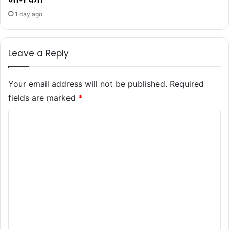
1 day ago
Leave a Reply
Your email address will not be published.
Required
fields are marked
*
C
o
m
m
e
n
t
*