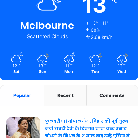
13
℃
Melbourne
13º - 11º
68%
Scattered Clouds
2.68 km/h
12
13
11
12
12
℃
℃
℃
℃
℃
Sat
Sun
Mon
Tue
Wed
Popular
Recent
Comments
फुलवरीया। गोपालगंज , बिहार की पूर्व मुख्य
मंत्री राबड़ी देवी के दिवंगत चाचा नन्द प्रसाद
चौधरी के निधन के 21साल बाद उन्हे पुलिस ने