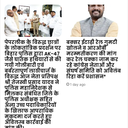
पेपरलीक के विरुद्ध छात्रों
बक्सर ईटाढ़ी रेल गुमटी
के लोकतांत्रिक प्रदर्शन पर
खोलने व आरओबी
बिहार पुलिस द्वारा AK-47
मरम्मतीकरण की मांग
जैसे घातक हथियारों से की
कर रेल चक्का जाम कर
गयी गोलीबारी एवं
रहे कांग्रेस नेताओं और
बर्बरतापूर्ण लाठीचार्ज के
संघर्ष समिति को अविलंब
विरुद्ध आज नेता प्रतिपक्ष
रिहा करें प्रशासन*
श्री तेजस्वी प्रसाद यादव ने
1 day ago
पुलिस महानिदेशक से
मिलकर संबंधित जिले के
पुलिस अधीक्षक सहित
अन्य उच्च पदाधिकारियों
के खिलाफ आपराधिक
मुकदमा दर्ज करते हुए
अविलम्ब कार्रवाई की
मांग की।