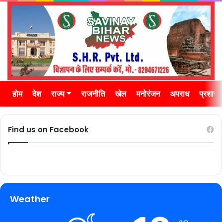
होम
देश
राज्य
राजनीति
खेल
मनोरंजन
अपराध
प्रशास
Find us on Facebook
Weather