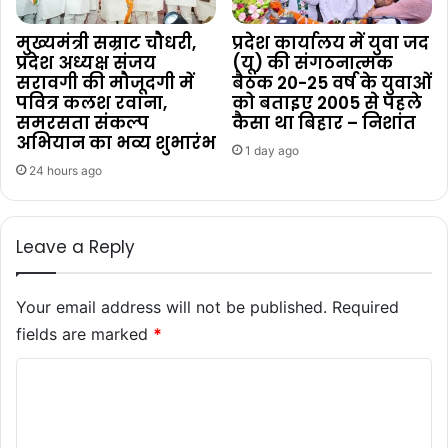
मुख्यमंत्री सम्राट चौधरी,
प्रदेश कार्यालय में युवा जद
प्रदेश अध्यक्ष संजय
(यू) की संगठनात्मक
सरावगी की मौजूदगी में
बैठक 20-25 वर्ष के युवाओं
पवित्र कलश रवाना,
को बताइए 2005 से पहले
समरसता संकल्प
कैसा था बिहार – निशांत
अभियान का भव्य शुभारंभ
1 day ago
24 hours ago
Leave a Reply
Your email address will not be published.
Required
fields are marked
*
C
o
m