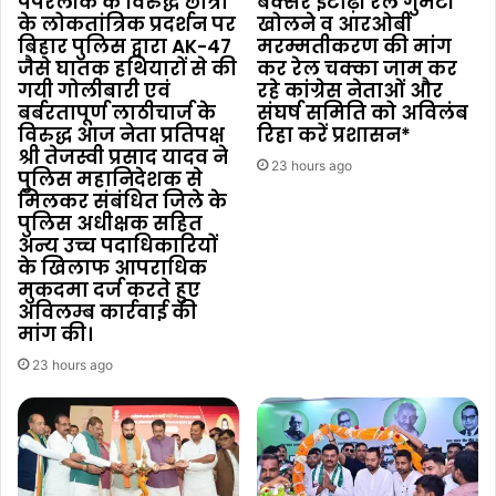
पेपरलीक के विरुद्ध छात्रों
बक्सर ईटाढ़ी रेल गुमटी
के लोकतांत्रिक प्रदर्शन पर
खोलने व आरओबी
बिहार पुलिस द्वारा AK-47
मरम्मतीकरण की मांग
जैसे घातक हथियारों से की
कर रेल चक्का जाम कर
गयी गोलीबारी एवं
रहे कांग्रेस नेताओं और
बर्बरतापूर्ण लाठीचार्ज के
संघर्ष समिति को अविलंब
विरुद्ध आज नेता प्रतिपक्ष
रिहा करें प्रशासन*
श्री तेजस्वी प्रसाद यादव ने
23 hours ago
पुलिस महानिदेशक से
मिलकर संबंधित जिले के
पुलिस अधीक्षक सहित
अन्य उच्च पदाधिकारियों
के खिलाफ आपराधिक
मुकदमा दर्ज करते हुए
अविलम्ब कार्रवाई की
मांग की।
23 hours ago