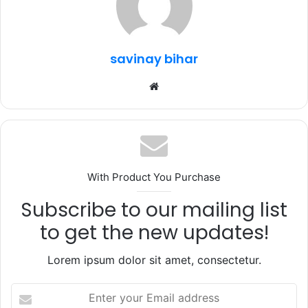
o
p
m
o
p
k
savinay bihar
Website
With Product You Purchase
Subscribe to our mailing list
to get the new updates!
Lorem ipsum dolor sit amet, consectetur.
Enter
your