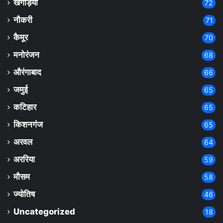
खगड़िया
72
नौकरी
71
कैमूर
70
मनोरंजन
68
औरंगाबाद
66
जमुई
65
कटिहार
65
किशनगंज
65
अरवल
64
अररिया
59
मौसम
58
ज्योतिष
46
Uncategorized
18