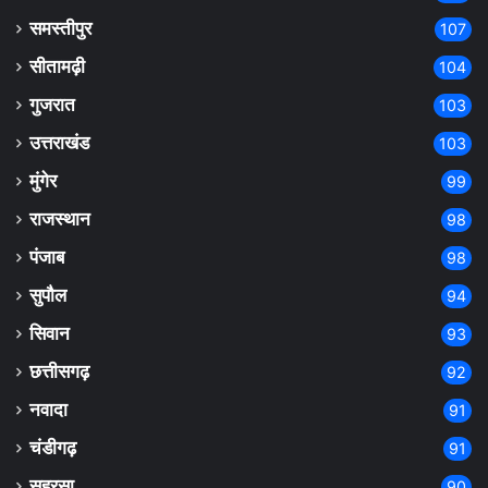
समस्तीपुर
107
सीतामढ़ी
104
गुजरात
103
उत्तराखंड
103
मुंगेर
99
राजस्थान
98
पंजाब
98
सुपौल
94
सिवान
93
छत्तीसगढ़
92
नवादा
91
चंडीगढ़
91
सहरसा
90