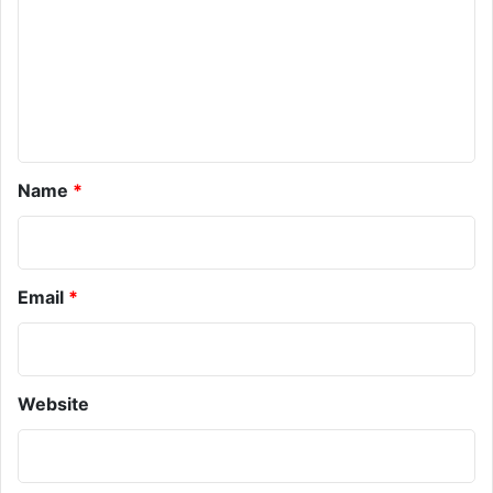
m
e
n
t
*
Name
*
Email
*
Website