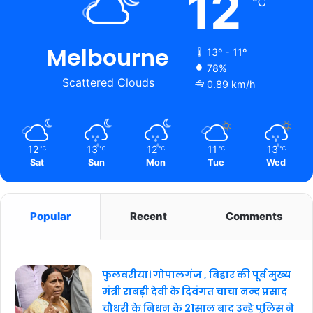
12
℃
Melbourne
13º - 11º
78%
Scattered Clouds
0.89 km/h
12
13
12
11
13
℃
℃
℃
℃
℃
Sat
Sun
Mon
Tue
Wed
Popular
Recent
Comments
फुलवरीया। गोपालगंज , बिहार की पूर्व मुख्य
मंत्री राबड़ी देवी के दिवंगत चाचा नन्द प्रसाद
चौधरी के निधन के 21साल बाद उन्हे पुलिस ने