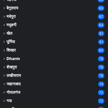
बेगूसराय
89
मधेपुरा
87
मधुबनी
84
खेल
81
पूर्णिया
81
शिवहर
80
Dharm
78
शेखपुरा
78
लखीसराय
78
जहानाबाद
74
गोपालगंज
72
गया
72