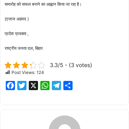
समारोह को सफल बनाने का आह्वान किया जा रहा है।
(एजाज अहमद )
प्रदेश प्रवक्ता ,
राष्ट्रीय जनता दल, बिहार
3.3/5 - (3 votes)
Post Views:
124
F
T
X
W
T
S
a
w
h
el
h
c
it
at
e
ar
e
te
s
g
e
b
r
A
ra