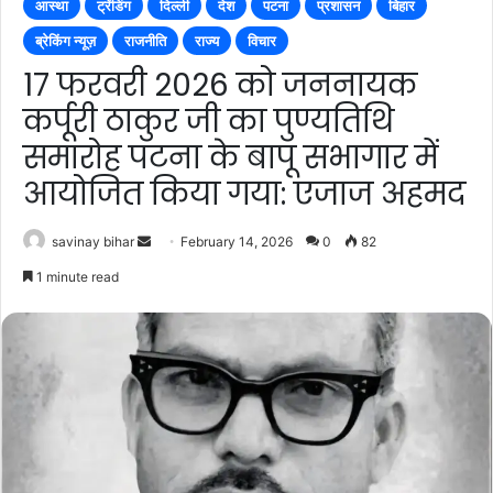
आस्था
ट्रेंडिंग
दिल्ली
देश
पटना
प्रशासन
बिहार
ब्रेकिंग न्यूज़
राजनीति
राज्य
विचार
17 फरवरी 2026 को जननायक
कर्पूरी ठाकुर जी का पुण्यतिथि
समारोह पटना के बापू सभागार में
आयोजित किया गया: एजाज अहमद
Send
savinay bihar
February 14, 2026
0
82
an
1 minute read
email