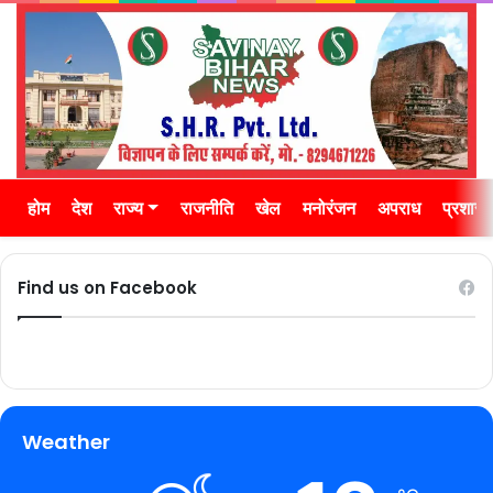
होम
देश
राज्य
राजनीति
खेल
मनोरंजन
अपराध
प्रशास
Find us on Facebook
Weather