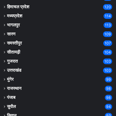
हिमाचल प्रदेश
120
मध्यप्रदेश
114
भागलपुर
113
सारण
109
समस्तीपुर
107
सीतामढ़ी
104
गुजरात
103
उत्तराखंड
103
मुंगेर
99
राजस्थान
98
पंजाब
98
सुपौल
94
सिवान
93