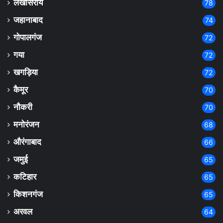
लखीसराय
78
जहानाबाद
74
गोपालगंज
72
गया
72
खगड़िया
72
कैमूर
70
नौकरी
70
मनोरंजन
68
औरंगाबाद
66
जमुई
65
कटिहार
65
किशनगंज
65
अरवल
64