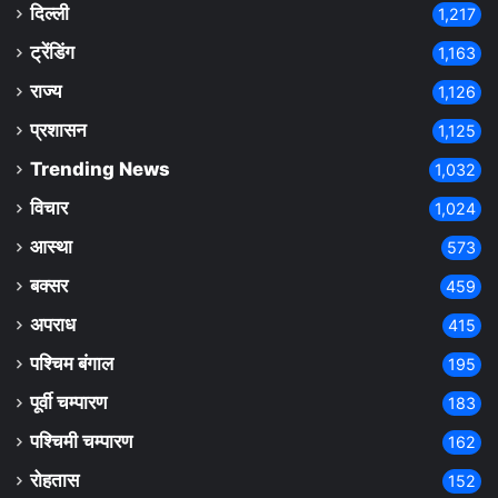
दिल्ली
1,217
ट्रेंडिंग
1,163
राज्य
1,126
प्रशासन
1,125
Trending News
1,032
विचार
1,024
आस्था
573
बक्सर
459
अपराध
415
पश्चिम बंगाल
195
पूर्वी चम्पारण
183
पश्चिमी चम्पारण
162
रोहतास
152