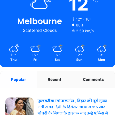
12
℃
Melbourne
12º - 10º
86%
Scattered Clouds
2.59 km/h
11
16
16
12
13
℃
℃
℃
℃
℃
Thu
Fri
Sat
Sun
Mon
Popular
Recent
Comments
फुलवरीया। गोपालगंज , बिहार की पूर्व मुख्य
मंत्री राबड़ी देवी के दिवंगत चाचा नन्द प्रसाद
चौधरी के निधन के 21साल बाद उन्हे पुलिस ने