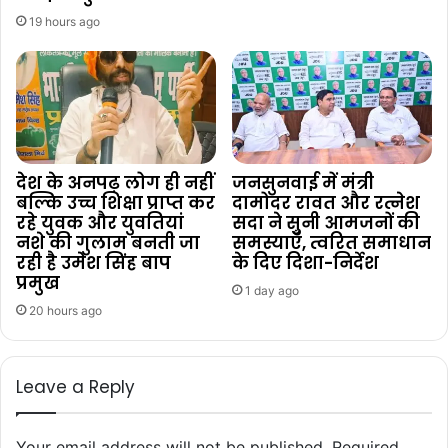
19 hours ago
देश के अनपढ़ लोग ही नहीं
जनसुनवाई में मंत्री
बल्कि उच्च शिक्षा प्राप्त कर
दामोदर रावत और रत्नेश
रहे युवक और युवतियां
सदा ने सुनी आमजनों की
नशे की गुलाम बनती जा
समस्याएँ, त्वरित समाधान
रही है उमेश सिंह बाप
के दिए दिशा-निर्देश
प्रमुख
1 day ago
20 hours ago
Leave a Reply
Your email address will not be published.
Required