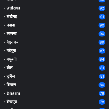
छत्तीसगढ़
92
चंडीगढ़
91
नवादा
90
सहरसा
90
बेगूसराय
89
मधेपुरा
87
मधुबनी
84
खेल
81
पूर्णिया
81
शिवहर
80
Dharm
78
शेखपुरा
78