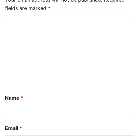
fields are marked
*
C
o
m
m
e
n
t
*
Name
*
Email
*