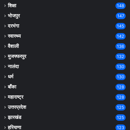
शिक्षा
148
भोजपुर
147
दरभंगा
145
स्वास्थ्य
142
वैशाली
136
मुजफ्फरपुर
132
नालंदा
130
धर्म
130
बाँका
128
महाराष्ट्र
128
उत्तरप्रदेश
125
झारखंड
125
हरियाणा
123