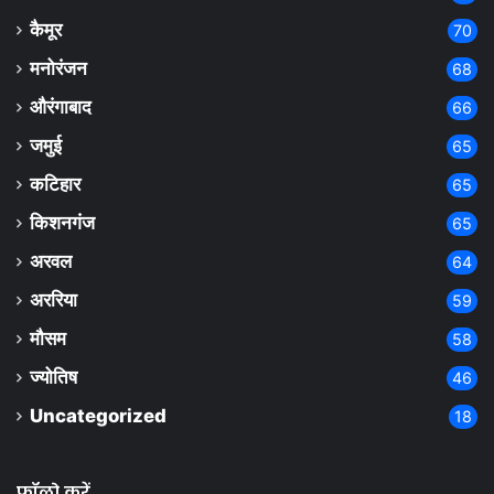
कैमूर
70
मनोरंजन
68
औरंगाबाद
66
जमुई
65
कटिहार
65
किशनगंज
65
अरवल
64
अररिया
59
मौसम
58
ज्योतिष
46
Uncategorized
18
फॉलो करें.