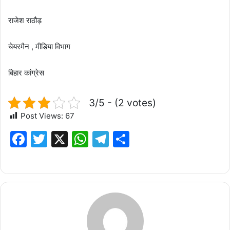
राजेश राठौड़
चेयरमैन , मीडिया विभाग
बिहार कांग्रेस
3/5 - (2 votes)
Post Views:
67
F
T
X
W
T
S
a
w
h
el
h
c
it
at
e
ar
e
te
s
g
e
b
r
A
ra
o
p
m