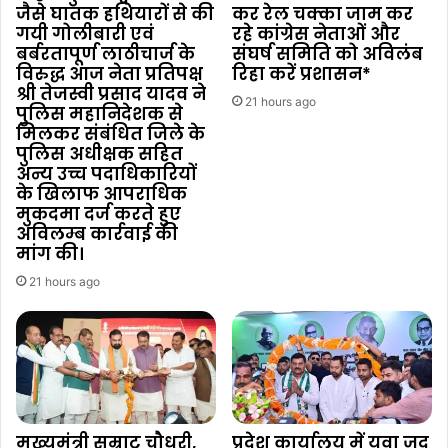
जैसे घातक हथियारों से की
कर रेल चक्का जाम कर
गयी गोलीबारी एवं
रहे कांग्रेस नेताओं और
बर्बरतापूर्ण लाठीचार्ज के
संघर्ष समिति को अविलंब
विरुद्ध आज नेता प्रतिपक्ष
रिहा करें प्रशासन*
श्री तेजस्वी प्रसाद यादव ने
21 hours ago
पुलिस महानिदेशक से
मिलकर संबंधित जिले के
पुलिस अधीक्षक सहित
अन्य उच्च पदाधिकारियों
के खिलाफ आपराधिक
मुकदमा दर्ज करते हुए
अविलम्ब कार्रवाई की
मांग की।
21 hours ago
मुख्यमंत्री सम्राट चौधरी,
प्रदेश कार्यालय में युवा जद