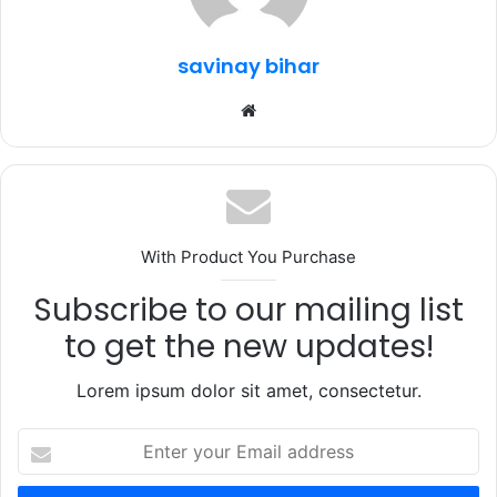
o
p
k
savinay bihar
Website
With Product You Purchase
Subscribe to our mailing list
to get the new updates!
Lorem ipsum dolor sit amet, consectetur.
Enter
your
Email