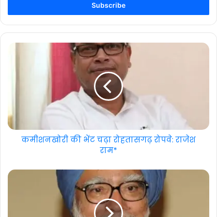
address
कमीशनखोरी की भेंट चढ़ा रोहतासगढ़ रोपवे: राजेश
राम*