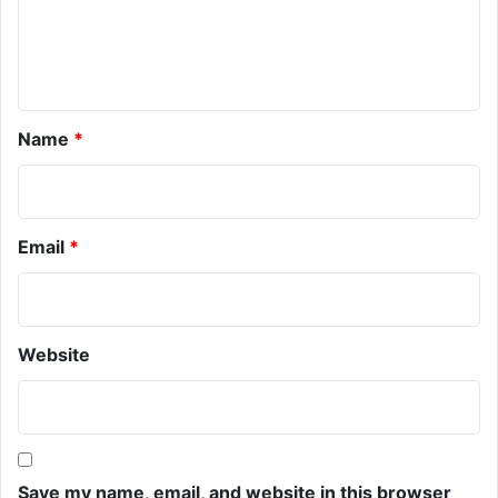
n
t
*
Name
*
Email
*
Website
Save my name, email, and website in this browser