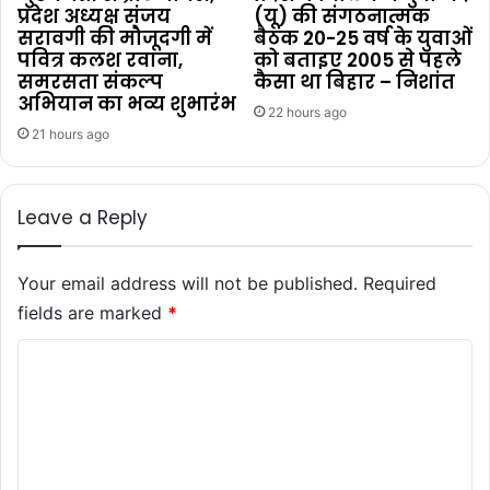
प्रदेश अध्यक्ष संजय
(यू) की संगठनात्मक
सरावगी की मौजूदगी में
बैठक 20-25 वर्ष के युवाओं
पवित्र कलश रवाना,
को बताइए 2005 से पहले
समरसता संकल्प
कैसा था बिहार – निशांत
अभियान का भव्य शुभारंभ
22 hours ago
21 hours ago
Leave a Reply
Your email address will not be published.
Required
fields are marked
*
C
o
m
m
e