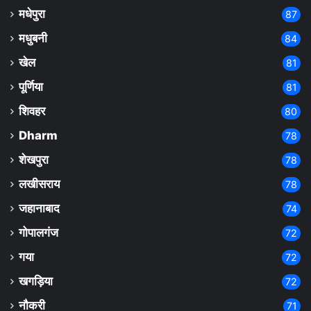
मधेपुरा
87
मधुबनी
84
खेल
81
पूर्णिया
81
शिवहर
80
Dharm
78
शेखपुरा
78
लखीसराय
78
जहानाबाद
74
गोपालगंज
72
गया
72
खगड़िया
72
नौकरी
71