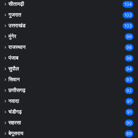
सीतामढ़ी
104
गुजरात
103
उत्तराखंड
103
मुंगेर
99
राजस्थान
98
पंजाब
98
सुपौल
94
सिवान
93
छत्तीसगढ़
92
नवादा
91
चंडीगढ़
91
सहरसा
90
बेगूसराय
89