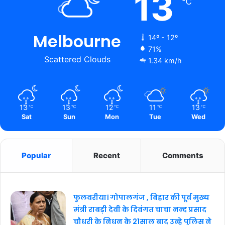
13
℃
Melbourne
14º - 12º
71%
Scattered Clouds
1.34 km/h
13
13
12
11
13
℃
℃
℃
℃
℃
Sat
Sun
Mon
Tue
Wed
Popular
Recent
Comments
फुलवरीया। गोपालगंज , बिहार की पूर्व मुख्य
मंत्री राबड़ी देवी के दिवंगत चाचा नन्द प्रसाद
चौधरी के निधन के 21साल बाद उन्हे पुलिस ने