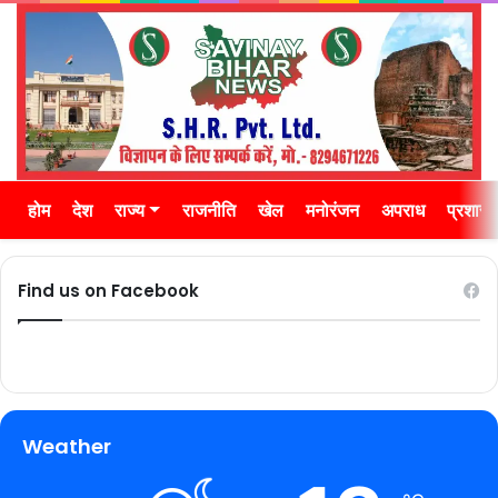
होम
देश
राज्य
राजनीति
खेल
मनोरंजन
अपराध
प्रशास
Find us on Facebook
Weather