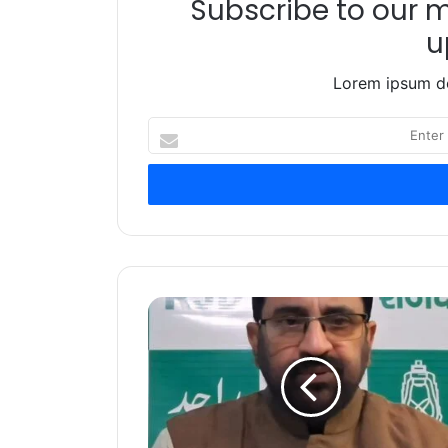
Subscribe to our ma
u
Lorem ipsum do
Enter
your
Email
address