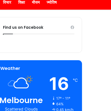
विचार
शिक्षा
मौसम
ज्योतिष
Find us on Facebook
Weather
16
℃
Melbourne
17º - 11º
64%
Scattered Clouds
0.45 km/h