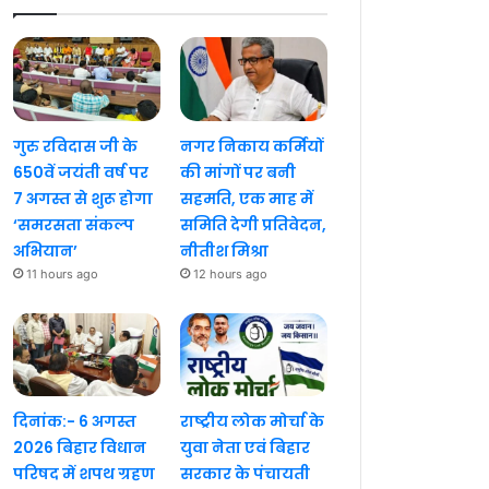
गुरु रविदास जी के
नगर निकाय कर्मियों
650वें जयंती वर्ष पर
की मांगों पर बनी
7 अगस्त से शुरू होगा
सहमति, एक माह में
‘समरसता संकल्प
समिति देगी प्रतिवेदन,
अभियान’
नीतीश मिश्रा
11 hours ago
12 hours ago
दिनांक:- 6 अगस्त
राष्ट्रीय लोक मोर्चा के
2026 बिहार विधान
युवा नेता एवं बिहार
परिषद में शपथ ग्रहण
सरकार के पंचायती