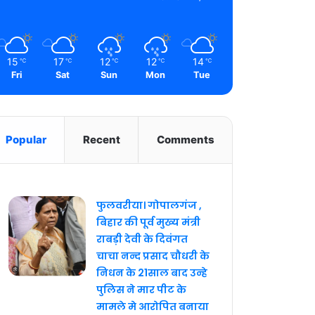
15
17
12
12
14
℃
℃
℃
℃
℃
Fri
Sat
Sun
Mon
Tue
Popular
Recent
Comments
फुलवरीया। गोपालगंज ,
बिहार की पूर्व मुख्य मंत्री
राबड़ी देवी के दिवंगत
चाचा नन्द प्रसाद चौधरी के
निधन के 21साल बाद उन्हे
पुलिस ने मार पीट के
मामले मे आरोपित बनाया