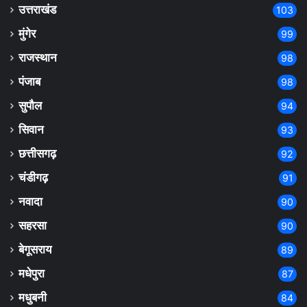
उत्तराखंड
103
मुंगेर
99
राजस्थान
98
पंजाब
98
सुपौल
94
सिवान
93
छत्तीसगढ़
92
चंडीगढ़
91
नवादा
90
सहरसा
90
बेगूसराय
89
मधेपुरा
87
मधुबनी
84