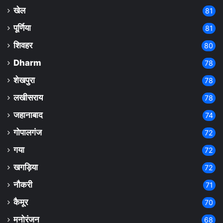
खेल
81
पूर्णिया
81
शिवहर
80
Dharm
78
शेखपुरा
78
लखीसराय
78
जहानाबाद
74
गोपालगंज
72
गया
72
खगड़िया
72
नौकरी
71
कैमूर
70
मनोरंजन
68