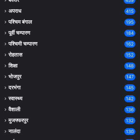
बक्सर
459
अपराध
415
पश्चिम बंगाल
195
पूर्वी चम्पारण
184
पश्चिमी चम्पारण
162
रोहतास
152
शिक्षा
148
भोजपुर
147
दरभंगा
145
स्वास्थ्य
142
वैशाली
136
मुजफ्फरपुर
132
नालंदा
130