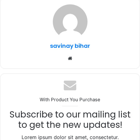
e
te
s
g
e
b
r
A
ra
o
p
m
o
p
k
savinay bihar
Website
With Product You Purchase
Subscribe to our mailing list
to get the new updates!
Lorem ipsum dolor sit amet, consectetur.