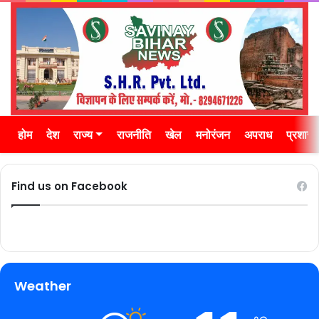
होम
देश
राज्य
राजनीति
खेल
मनोरंजन
अपराध
प्रशास
Find us on Facebook
Weather