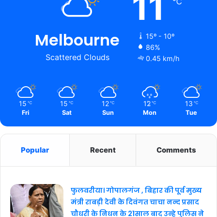
11
℃
Melbourne
15º - 10º
86%
Scattered Clouds
0.45 km/h
15
15
12
12
13
℃
℃
℃
℃
℃
Fri
Sat
Sun
Mon
Tue
Popular
Recent
Comments
फुलवरीया। गोपालगंज , बिहार की पूर्व मुख्य
मंत्री राबड़ी देवी के दिवंगत चाचा नन्द प्रसाद
चौधरी के निधन के 21साल बाद उन्हे पुलिस ने