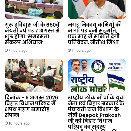
गुरु रविदास जी के 650वें
नगर निकाय कर्मियों की
जयंती वर्ष पर 7 अगस्त से
मांगों पर बनी सहमति,
शुरू होगा ‘समरसता
एक माह में समिति देगी
संकल्प अभियान’
प्रतिवेदन, नीतीश मिश्रा
7 hours ago
7 hours ago
दिनांक:- 6 अगस्त 2026
राष्ट्रीय लोक मोर्चा के युवा
बिहार विधान परिषद में
नेता एवं बिहार सरकार के
शपथ ग्रहण समारोह
पंचायती राज विभाग के
संपन्न
मंत्री Deepak Prakash
जी को बिहार विधान
10 hours ago
परिषद का सदस्य