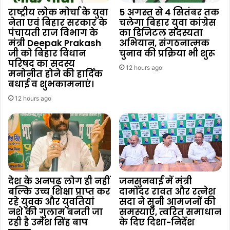
राष्ट्रीय लोक मोर्चा के युवा
5 अगस्त से 4 सितंबर तक
नेता एवं बिहार सरकार के
चलेगा बिहार युवा कांग्रेस
पंचायती राज विभाग के
का डिजिटल सदस्यता
मंत्री Deepak Prakash
अभियान, संगठनात्मक
जी को बिहार विधान
चुनाव की प्रक्रिया भी शुरू
परिषद का सदस्य
12 hours ago
मनोनीत होने की हार्दिक
बधाई व शुभकामनाएं।
12 hours ago
देश के अनपढ़ लोग ही नहीं
जनसुनवाई में मंत्री
बल्कि उच्च शिक्षा प्राप्त कर
दामोदर रावत और रत्नेश
रहे युवक और युवतियां
सदा ने सुनी आमजनों की
नशे की गुलाम बनती जा
समस्याएँ, त्वरित समाधान
रही है उमेश सिंह बाप
के दिए दिशा-निर्देश