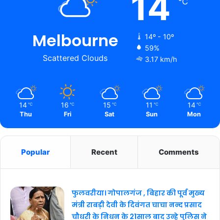
14
℃
Melbourne
14º - 10º
59%
Scattered Clouds
3.17 km/h
14
16
15
11
14
℃
℃
℃
℃
℃
Thu
Fri
Sat
Sun
Mon
Popular
Recent
Comments
फुलवरीया। गोपालगंज , बिहार की पूर्व मुख्य
मंत्री राबड़ी देवी के दिवंगत चाचा नन्द प्रसाद
चौधरी के निधन के 21साल बाद उन्हे पुलिस ने