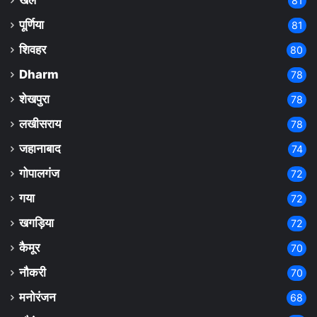
खेल
81
पूर्णिया
81
शिवहर
80
Dharm
78
शेखपुरा
78
लखीसराय
78
जहानाबाद
74
गोपालगंज
72
गया
72
खगड़िया
72
कैमूर
70
नौकरी
70
मनोरंजन
68