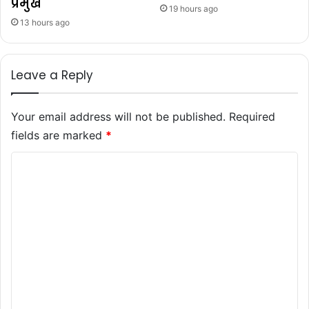
प्रमुख
19 hours ago
13 hours ago
Leave a Reply
Your email address will not be published.
Required
fields are marked
*
C
o
m
m
e
n
t
*