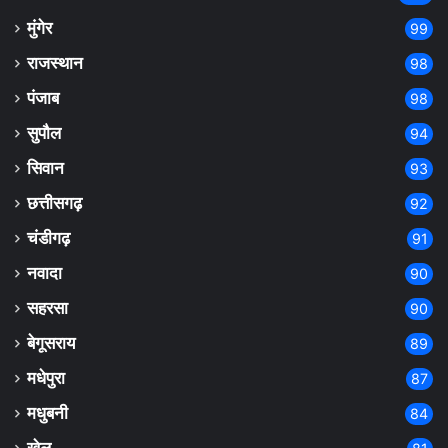
मुंगेर
99
राजस्थान
98
पंजाब
98
सुपौल
94
सिवान
93
छत्तीसगढ़
92
चंडीगढ़
91
नवादा
90
सहरसा
90
बेगूसराय
89
मधेपुरा
87
मधुबनी
84