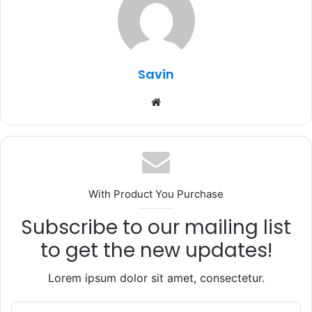
o
p
m
o
p
k
Savin
Website
With Product You Purchase
Subscribe to our mailing list
to get the new updates!
Lorem ipsum dolor sit amet, consectetur.
Enter