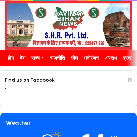
होम
देश
राज्य
राजनीति
खेल
मनोरंजन
अपराध
प्रशास
Find us on Facebook
Weather