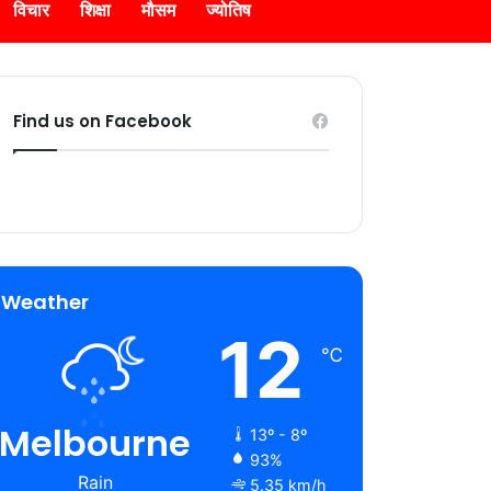
विचार
शिक्षा
मौसम
ज्योतिष
Find us on Facebook
Weather
12
℃
Melbourne
13º - 8º
93%
Rain
5.35 km/h