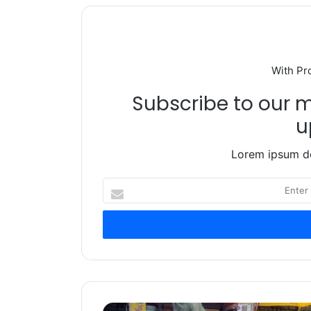
With Pr
Subscribe to our ma
u
Lorem ipsum do
Enter
your
Email
address