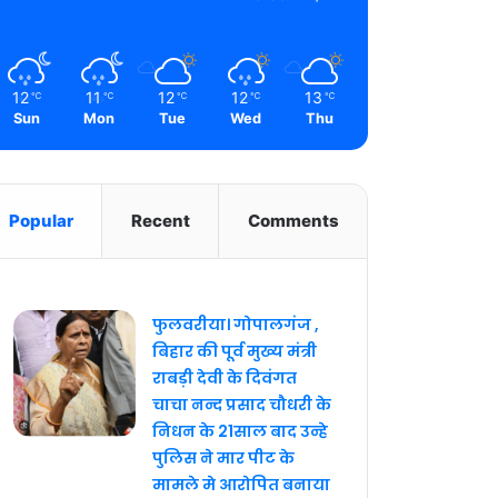
12
11
12
12
13
℃
℃
℃
℃
℃
Sun
Mon
Tue
Wed
Thu
Popular
Recent
Comments
फुलवरीया। गोपालगंज ,
बिहार की पूर्व मुख्य मंत्री
राबड़ी देवी के दिवंगत
चाचा नन्द प्रसाद चौधरी के
निधन के 21साल बाद उन्हे
पुलिस ने मार पीट के
मामले मे आरोपित बनाया