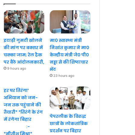
इटाढ़ी गुमटी खोलने
मा0 स्वास्थ्य मंत्री
की मांग पर बक्सर में
निशांत कुमार ने मा0
चक्का जाम; रेल ट्रैक
केन्द्रीय मंत्री जे0 पी0
पर बैठे आंदोलनकारी,
नड्डा से की शिष्टाचार
9 hours ago
भेंट
23 hours ago
हर घर तिरंगा’
अभियान को जन-
जन तक पहुंचाने की
तैयारी* *तिरंगे के रंग
पेपरलीक के विरुद्ध
में रंगेगा बिहार
छात्रों के लोकतांत्रिक
:-
प्रदर्शन पर बिहार
*नीतीश मिश्रा*