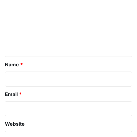
m
m
e
n
t
*
Name
*
Email
*
Website