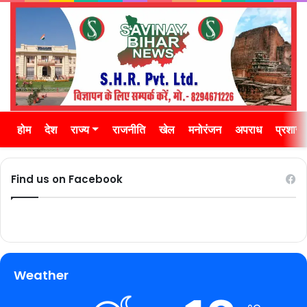
होम
देश
राज्य
राजनीति
खेल
मनोरंजन
अपराध
प्रशास
Find us on Facebook
Weather