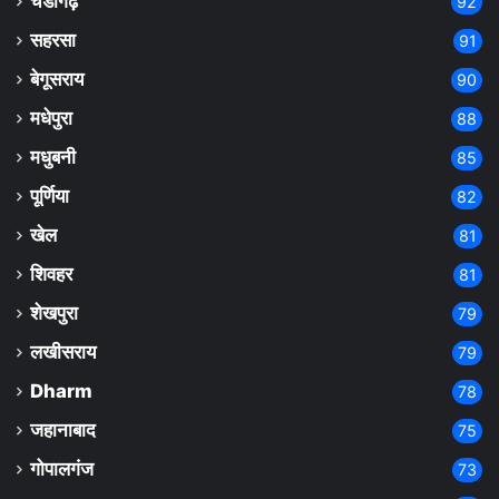
चंडीगढ़
92
सहरसा
91
बेगूसराय
90
मधेपुरा
88
मधुबनी
85
पूर्णिया
82
खेल
81
शिवहर
81
शेखपुरा
79
लखीसराय
79
Dharm
78
जहानाबाद
75
गोपालगंज
73