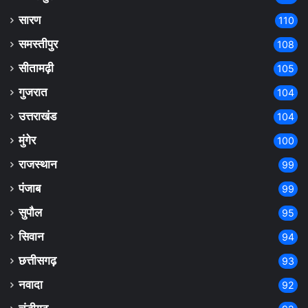
सारण
110
समस्तीपुर
108
सीतामढ़ी
105
गुजरात
104
उत्तराखंड
104
मुंगेर
100
राजस्थान
99
पंजाब
99
सुपौल
95
सिवान
94
छत्तीसगढ़
93
नवादा
92