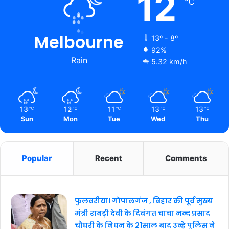
12
℃
Melbourne
13º - 8º
92%
Rain
5.32 km/h
13
12
11
13
13
℃
℃
℃
℃
℃
Sun
Mon
Tue
Wed
Thu
Popular
Recent
Comments
फुलवरीया। गोपालगंज , बिहार की पूर्व मुख्य
मंत्री राबड़ी देवी के दिवंगत चाचा नन्द प्रसाद
चौधरी के निधन के 21साल बाद उन्हे पुलिस ने