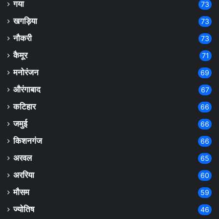
गया
73
खगड़िया
73
नौकरी
73
कैमूर
71
मनोरंजन
69
औरंगाबाद
67
कटिहार
66
जमुई
66
किशनगंज
66
अरवल
65
अररिया
60
मौसम
59
ज्योतिष
46