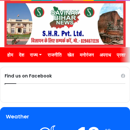
होम
देश
राज्य
राजनीति
खेल
मनोरंजन
अपराध
प्रशास
Find us on Facebook
Weather