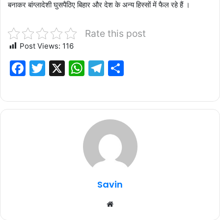
बनाकर बांग्लादेशी घुसपैठिए बिहार और देश के अन्य हिस्सों में फैल रहे हैं ।
Rate this post
Post Views:
116
F
T
X
W
T
S
a
w
h
el
h
c
it
at
e
ar
e
te
s
g
e
b
r
A
ra
o
p
m
o
p
k
Savin
Website