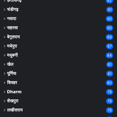
छत्तीसगढ़
92
चंडीगढ़
91
नवादा
90
सहरसा
90
बेगूसराय
89
मधेपुरा
87
मधुबनी
84
खेल
81
पूर्णिया
81
शिवहर
80
Dharm
78
शेखपुरा
78
लखीसराय
78