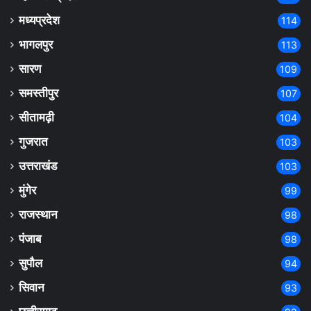
मध्यप्रदेश
114
भागलपुर
113
सारण
109
समस्तीपुर
107
सीतामढ़ी
104
गुजरात
103
उत्तराखंड
103
मुंगेर
99
राजस्थान
98
पंजाब
98
सुपौल
94
सिवान
93