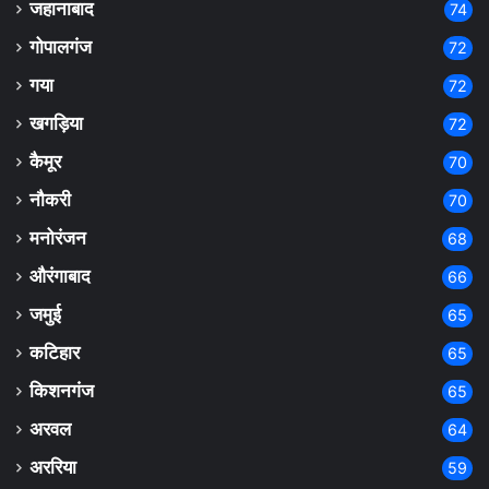
जहानाबाद
74
गोपालगंज
72
गया
72
खगड़िया
72
कैमूर
70
नौकरी
70
मनोरंजन
68
औरंगाबाद
66
जमुई
65
कटिहार
65
किशनगंज
65
अरवल
64
अररिया
59