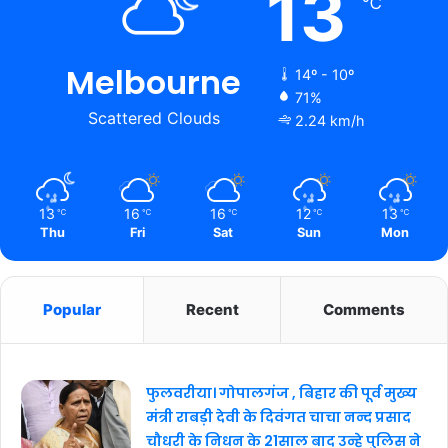
13
℃
Melbourne
14º - 10º
71%
Scattered Clouds
2.24 km/h
13
16
16
12
13
℃
℃
℃
℃
℃
Thu
Fri
Sat
Sun
Mon
Popular
Recent
Comments
फुलवरीया। गोपालगंज , बिहार की पूर्व मुख्य
मंत्री राबड़ी देवी के दिवंगत चाचा नन्द प्रसाद
चौधरी के निधन के 21साल बाद उन्हे पुलिस ने