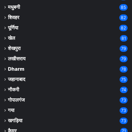
मधुबनी
85
शिवहर
82
पूर्णिया
82
खेल
81
शेखपुरा
79
लखीसराय
79
Dharm
78
जहानाबाद
75
नौकरी
74
गोपालगंज
73
गया
73
खगड़िया
73
कैमूर
71