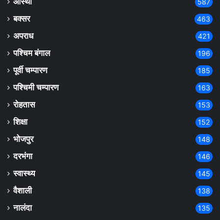
आस्था
587
बक्सर
463
अपराध
421
पश्चिम बंगाल
196
पूर्वी चम्पारण
185
पश्चिमी चम्पारण
163
रोहतास
153
शिक्षा
152
भोजपुर
148
दरभंगा
146
स्वास्थ्य
145
वैशाली
138
नालंदा
135