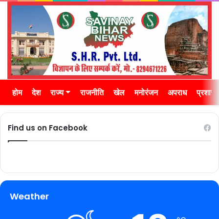
होम
देश
राज्य
राजनीति
खेल
मनोरंजन
अपराध
प्रशास
Find us on Facebook
Weather