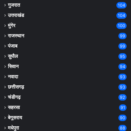
गुजरात
104
उत्तराखंड
104
मुंगेर
100
राजस्थान
99
पंजाब
99
सुपौल
95
सिवान
94
नवादा
93
छत्तीसगढ़
93
चंडीगढ़
92
सहरसा
91
बेगूसराय
90
मधेपुरा
88