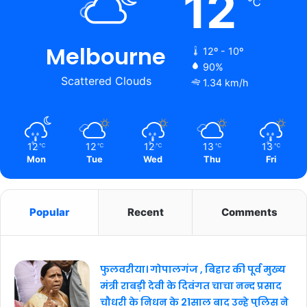
12
℃
Melbourne
12º - 10º
90%
Scattered Clouds
1.34 km/h
12
12
12
13
13
℃
℃
℃
℃
℃
Mon
Tue
Wed
Thu
Fri
Popular
Recent
Comments
फुलवरीया। गोपालगंज , बिहार की पूर्व मुख्य
मंत्री राबड़ी देवी के दिवंगत चाचा नन्द प्रसाद
चौधरी के निधन के 21साल बाद उन्हे पुलिस ने