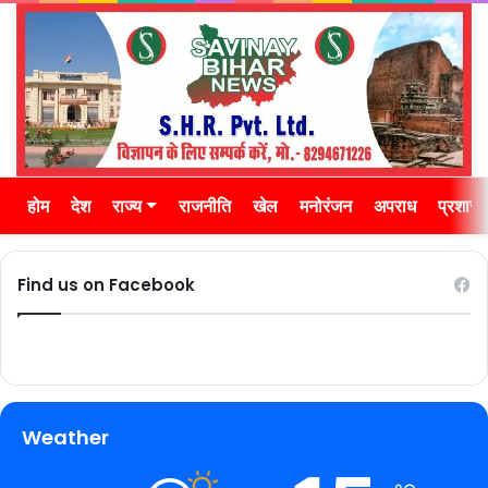
होम
देश
राज्य
राजनीति
खेल
मनोरंजन
अपराध
प्रशास
Find us on Facebook
Weather