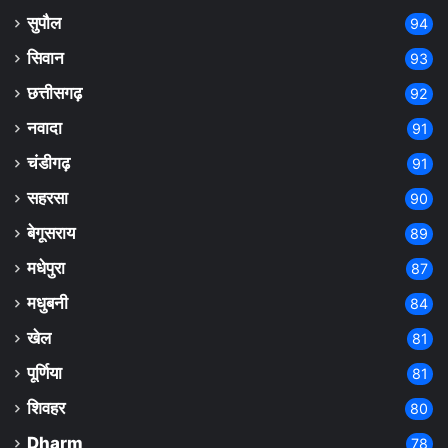
सुपौल
94
सिवान
93
छत्तीसगढ़
92
नवादा
91
चंडीगढ़
91
सहरसा
90
बेगूसराय
89
मधेपुरा
87
मधुबनी
84
खेल
81
पूर्णिया
81
शिवहर
80
Dharm
78