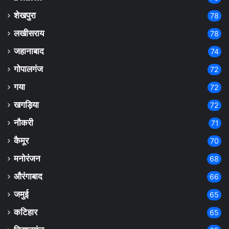
शेखपुरा
78
लखीसराय
78
जहानाबाद
74
गोपालगंज
72
गया
72
खगड़िया
72
नौकरी
71
कैमूर
70
मनोरंजन
68
औरंगाबाद
66
जमुई
65
कटिहार
65