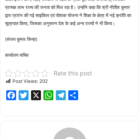
प्रत्यक्ष लाभ राज्य की जनता को मिल रहा है। उन्होंने कहा कि श्री नीतीश कुमार
द्वारा प्रारंभ की गई साइकिल एवं पोशाक योजना ने शिक्षा के क्षेत्र में नई क्रांति का
सूत्रपात किया, जिसका अनुसरण देश के कई अन्य राज्यों ने भी किया।
(संजय कुमार सिन्हा)
कार्यालय सचिव
Rate this post
Post Views:
202
F
T
X
W
T
S
a
w
h
el
h
c
it
at
e
ar
e
te
s
g
e
b
r
A
ra