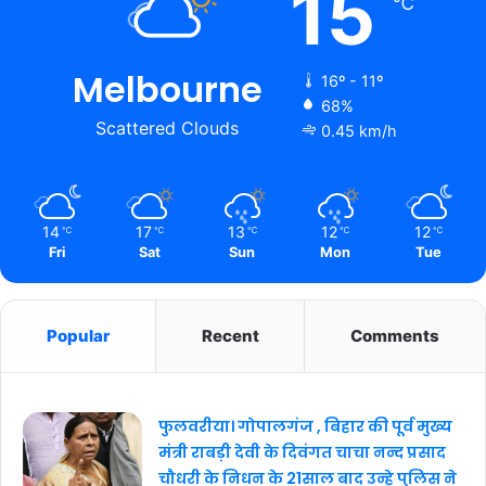
15
℃
Melbourne
16º - 11º
68%
Scattered Clouds
0.45 km/h
14
17
13
12
12
℃
℃
℃
℃
℃
Fri
Sat
Sun
Mon
Tue
Popular
Recent
Comments
फुलवरीया। गोपालगंज , बिहार की पूर्व मुख्य
मंत्री राबड़ी देवी के दिवंगत चाचा नन्द प्रसाद
चौधरी के निधन के 21साल बाद उन्हे पुलिस ने