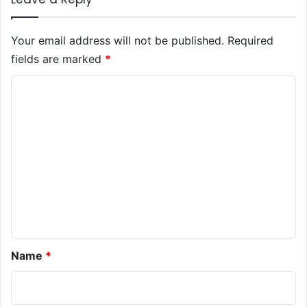
Your email address will not be published.
Required
fields are marked
*
C
o
m
m
e
n
t
*
Name
*