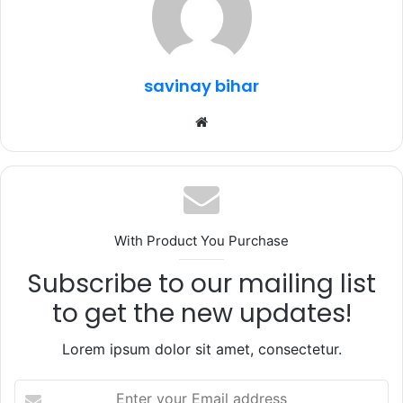
o
p
m
o
p
k
savinay bihar
Website
With Product You Purchase
Subscribe to our mailing list
to get the new updates!
Lorem ipsum dolor sit amet, consectetur.
Enter