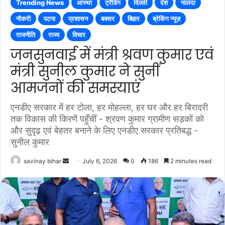
Trending News
आस्था
ट्रेंडिंग
दिल्ली
देश
नालंदा
नौकरी
पटना
प्रशासन
बक्सर
बिहार
ब्रेकिंग न्यूज़
राजनीति
राज्य
विचार
जनसुनवाई में मंत्री श्रवण कुमार एवं
मंत्री सुनील कुमार ने सुनीं
आमजनों की समस्याएं
एनडीए सरकार में हर टोला, हर मोहल्ला, हर घर और हर बिरादरी
तक विकास की किरणें पहुँचीं - श्रवण कुमार ग्रामीण सड़कों को
और सुदृढ़ एवं बेहतर बनाने के लिए एनडीए सरकार प्रतिबद्ध -
सुनील कुमार
Send
savinay bihar
July 6, 2026
0
186
2 minutes read
an
email