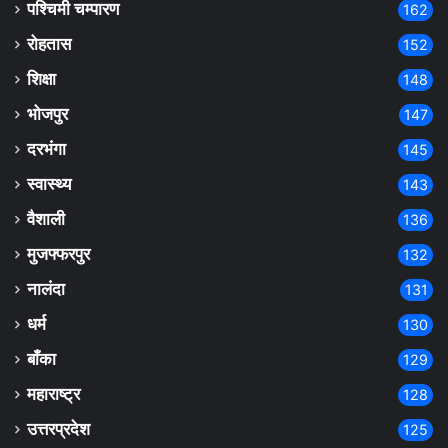
पश्चिमी चम्पारण
162
रोहतास
152
शिक्षा
148
भोजपुर
147
दरभंगा
145
स्वास्थ्य
143
वैशाली
136
मुजफ्फरपुर
132
नालंदा
131
धर्म
130
बाँका
129
महाराष्ट्र
128
उत्तरप्रदेश
125