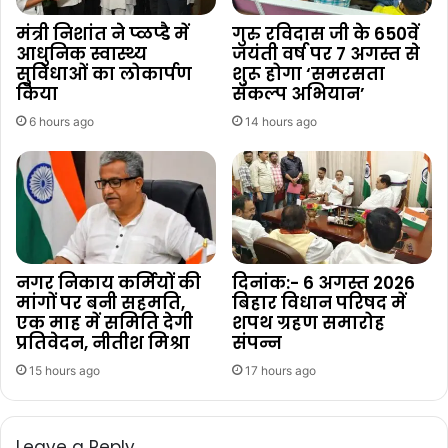
मंत्री निशांत ने प्ळप्डै में
गुरु रविदास जी के 650वें
आधुनिक स्वास्थ्य
जयंती वर्ष पर 7 अगस्त से
सुविधाओं का लोकार्पण
शुरू होगा ‘समरसता
किया
संकल्प अभियान’
6 hours ago
14 hours ago
नगर निकाय कर्मियों की
दिनांक:- 6 अगस्त 2026
मांगों पर बनी सहमति,
बिहार विधान परिषद में
एक माह में समिति देगी
शपथ ग्रहण समारोह
प्रतिवेदन, नीतीश मिश्रा
संपन्न
15 hours ago
17 hours ago
Leave a Reply