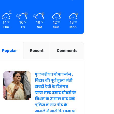
14
16
16
12
13
℃
℃
℃
℃
℃
Thu
Fri
Sat
Sun
Mon
Popular
Recent
Comments
फुलवरीया। गोपालगंज ,
बिहार की पूर्व मुख्य मंत्री
राबड़ी देवी के दिवंगत
चाचा नन्द प्रसाद चौधरी के
निधन के 21साल बाद उन्हे
पुलिस ने मार पीट के
मामले मे आरोपित बनाया