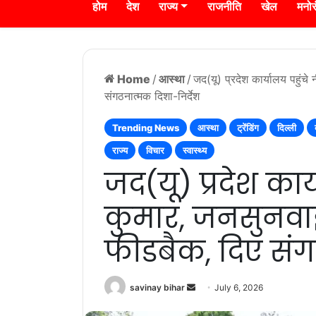
होम
देश
राज्य
राजनीति
खेल
मनो
Home
/
आस्था
/
जद(यू) प्रदेश कार्यालय पहुंच
संगठनात्मक दिशा-निर्देश
Trending News
आस्था
ट्रेंडिंग
दिल्ली
राज्य
विचार
स्वास्थ्य
जद(यू) प्रदेश कार
कुमार, जनसुनवाई
फीडबैक, दिए संग
Send
savinay bihar
July 6, 2026
an