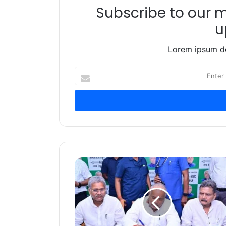
Subscribe to our ma
u
Lorem ipsum do
Enter
your
Email
address