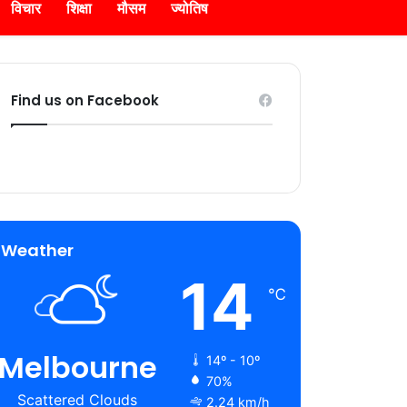
विचार
शिक्षा
मौसम
ज्योतिष
Find us on Facebook
Weather
14
℃
Melbourne
14º - 10º
70%
Scattered Clouds
2.24 km/h