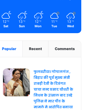
12
13
12
11
13
℃
℃
℃
℃
℃
Sat
Sun
Mon
Tue
Wed
Popular
Recent
Comments
फुलवरीया। गोपालगंज ,
बिहार की पूर्व मुख्य मंत्री
राबड़ी देवी के दिवंगत
चाचा नन्द प्रसाद चौधरी के
निधन के 21साल बाद उन्हे
पुलिस ने मार पीट के
मामले मे आरोपित बनाया