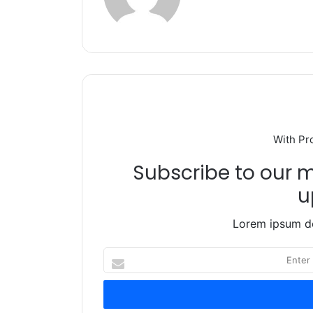
k
With Pr
Subscribe to our ma
u
Lorem ipsum do
Enter
your
Email
address