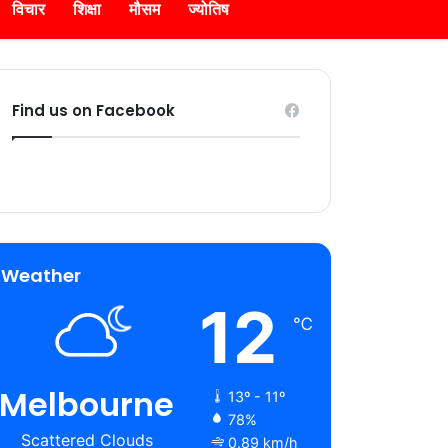
विचार
शिक्षा
मौसम
ज्योतिष
Find us on Facebook
Weather
12
℃
Melbourne
13º - 11º
78%
Scattered Clouds
0.89 km/h