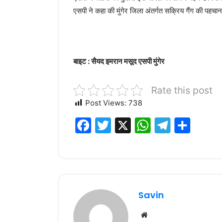
एसपी ने कहा की मुंगेर जिला अंतर्गत सक्रिय गैंग की पहचा
बाइट : सैयद इमरान मसूद एसपी मुंगेर
Rate this post
Post Views:
738
F
T
X
W
T
S
a
w
h
el
h
c
it
at
e
ar
e
te
s
g
e
b
r
A
ra
Savin
o
p
m
Website
o
p