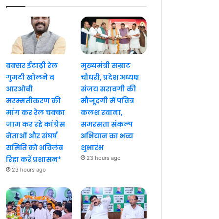
बक्सर ईटाढ़ी रेल
मुख्यमंत्री सम्राट
गुमटी खोलने व
चौधरी, प्रदेश अध्यक्ष
आरओबी
संजय सरावगी की
मरम्मतीकरण की
मौजूदगी में पवित्र
मांग कर रेल चक्का
कलश रवाना,
जाम कर रहे कांग्रेस
समरसता संकल्प
नेताओं और संघर्ष
अभियान का भव्य
समिति को अविलंब
शुभारंभ
रिहा करें प्रशासन*
23 hours ago
23 hours ago