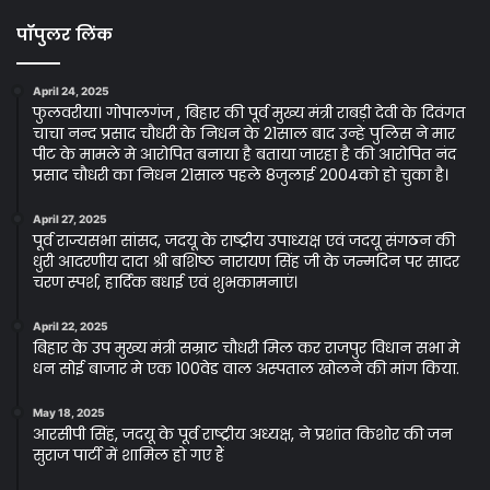
पॉपुलर लिंक
April 24, 2025
फुलवरीया। गोपालगंज , बिहार की पूर्व मुख्य मंत्री राबड़ी देवी के दिवंगत
चाचा नन्द प्रसाद चौधरी के निधन के 21साल बाद उन्हे पुलिस ने मार
पीट के मामले मे आरोपित बनाया है बताया जारहा है की आरोपित नंद
प्रसाद चौधरी का निधन 21साल पहले 8जुलाई 2004को हो चुका है।
April 27, 2025
पूर्व राज्यसभा सांसद, जदयू के राष्ट्रीय उपाध्यक्ष एवं जदयू संगठन की
धुरी आदरणीय दादा श्री बशिष्ठ नारायण सिंह जी के जन्मदिन पर सादर
चरण स्पर्श, हार्दिक बधाई एवं शुभकामनाएं।
April 22, 2025
बिहार के उप मुख्य मंत्री सम्राट चौधरी मिल कर राजपुर विधान सभा मे
धन सोई बाजार मे एक 100वेड वाल अस्पताल खोलने की मांग किया.
May 18, 2025
आरसीपी सिंह, जदयू के पूर्व राष्ट्रीय अध्यक्ष, ने प्रशांत किशोर की जन
सुराज पार्टी में शामिल हो गए हैं