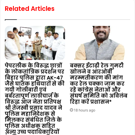
Related Articles
पेपरलीक के विरुद्ध छात्रों
बक्सर ईटाढ़ी रेल गुमटी
के लोकतांत्रिक प्रदर्शन पर
खोलने व आरओबी
बिहार पुलिस द्वारा AK-47
मरम्मतीकरण की मांग
जैसे घातक हथियारों से की
कर रेल चक्का जाम कर
गयी गोलीबारी एवं
रहे कांग्रेस नेताओं और
बर्बरतापूर्ण लाठीचार्ज के
संघर्ष समिति को अविलंब
विरुद्ध आज नेता प्रतिपक्ष
रिहा करें प्रशासन*
श्री तेजस्वी प्रसाद यादव ने
18 hours ago
पुलिस महानिदेशक से
मिलकर संबंधित जिले के
पुलिस अधीक्षक सहित
अन्य उच्च पदाधिकारियों