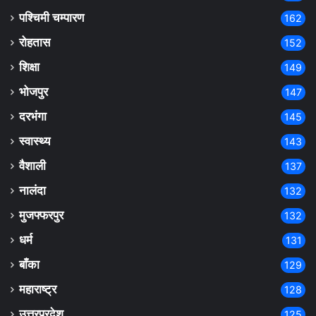
पश्चिमी चम्पारण
162
रोहतास
152
शिक्षा
149
भोजपुर
147
दरभंगा
145
स्वास्थ्य
143
वैशाली
137
नालंदा
132
मुजफ्फरपुर
132
धर्म
131
बाँका
129
महाराष्ट्र
128
उत्तरप्रदेश
125