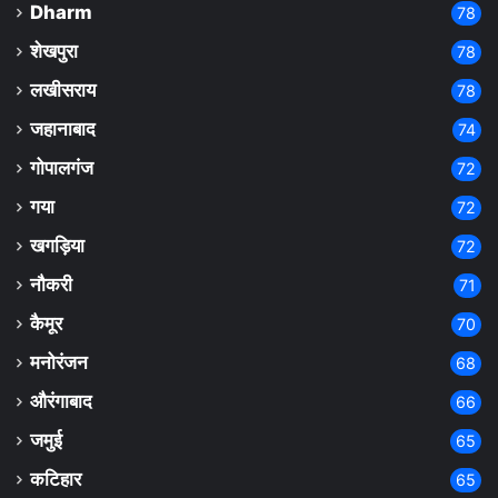
Dharm
78
शेखपुरा
78
लखीसराय
78
जहानाबाद
74
गोपालगंज
72
गया
72
खगड़िया
72
नौकरी
71
कैमूर
70
मनोरंजन
68
औरंगाबाद
66
जमुई
65
कटिहार
65