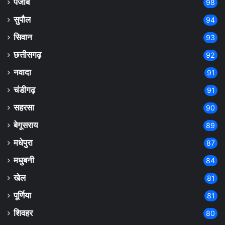
पंजाब
98
सुपौल
94
सिवान
93
छत्तीसगढ़
92
नवादा
91
चंडीगढ़
91
सहरसा
90
बेगूसराय
89
मधेपुरा
87
मधुबनी
84
खेल
81
पूर्णिया
81
शिवहर
80