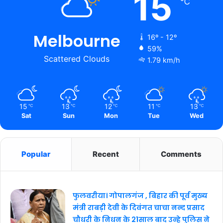
15
℃
Melbourne
16º - 12º
59%
Scattered Clouds
1.79 km/h
15
13
12
11
13
℃
℃
℃
℃
℃
Sat
Sun
Mon
Tue
Wed
Popular
Recent
Comments
फुलवरीया। गोपालगंज , बिहार की पूर्व मुख्य
मंत्री राबड़ी देवी के दिवंगत चाचा नन्द प्रसाद
चौधरी के निधन के 21साल बाद उन्हे पुलिस ने