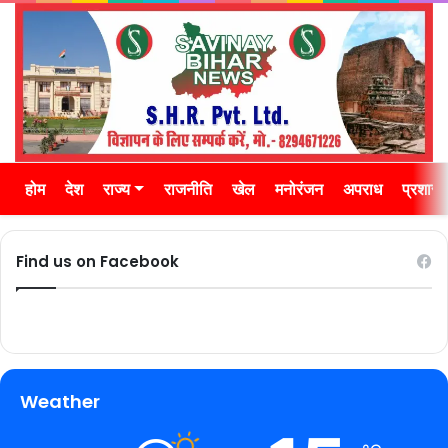
होम
देश
राज्य
राजनीति
खेल
मनोरंजन
अपराध
प्रशास
Find us on Facebook
Weather