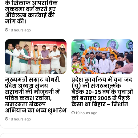
के खिलाफ आपराधिक
मुकदमा दर्ज करते हुए
अविलम्ब कार्रवाई की
मांग की।
18 hours ago
मुख्यमंत्री सम्राट चौधरी,
प्रदेश कार्यालय में युवा जद
प्रदेश अध्यक्ष संजय
(यू) की संगठनात्मक
सरावगी की मौजूदगी में
बैठक 20-25 वर्ष के युवाओं
पवित्र कलश रवाना,
को बताइए 2005 से पहले
समरसता संकल्प
कैसा था बिहार – निशांत
अभियान का भव्य शुभारंभ
19 hours ago
18 hours ago