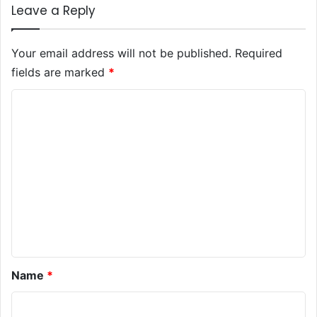
Leave a Reply
Your email address will not be published.
Required
fields are marked
*
C
o
m
m
e
n
t
*
Name
*