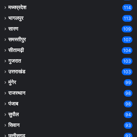
मध्यप्रदेश
114
भागलपुर
113
सारण
109
समस्तीपुर
107
सीतामढ़ी
104
गुजरात
103
उत्तराखंड
103
मुंगेर
99
राजस्थान
98
पंजाब
98
सुपौल
94
सिवान
93
छत्तीसगढ़
92