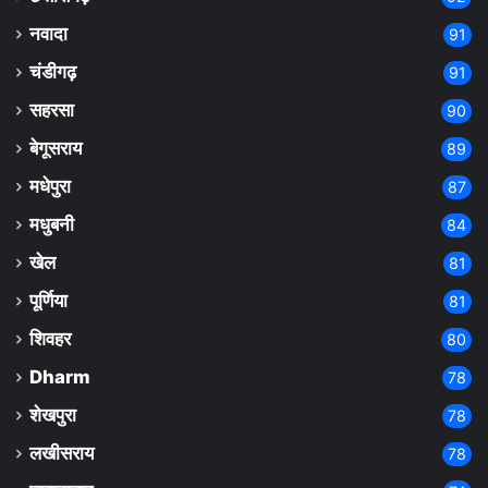
नवादा
91
चंडीगढ़
91
सहरसा
90
बेगूसराय
89
मधेपुरा
87
मधुबनी
84
खेल
81
पूर्णिया
81
शिवहर
80
Dharm
78
शेखपुरा
78
लखीसराय
78