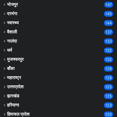
भोजपुर
147
दरभंगा
145
स्वास्थ्य
144
वैशाली
137
नालंदा
133
धर्म
132
मुजफ्फरपुर
132
बाँका
129
महाराष्ट्र
128
उत्तरप्रदेश
125
झारखंड
125
हरियाणा
123
हिमाचल प्रदेश
120