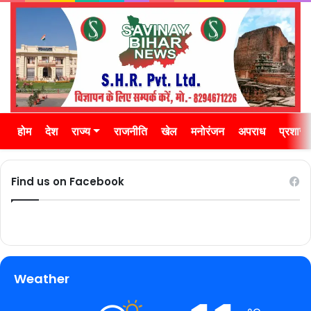
होम
देश
राज्य
राजनीति
खेल
मनोरंजन
अपराध
प्रशास
Find us on Facebook
Weather