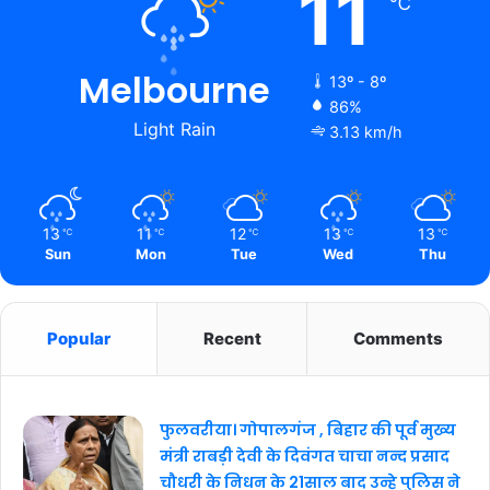
11
℃
Melbourne
13º - 8º
86%
Light Rain
3.13 km/h
13
11
12
13
13
℃
℃
℃
℃
℃
Sun
Mon
Tue
Wed
Thu
Popular
Recent
Comments
फुलवरीया। गोपालगंज , बिहार की पूर्व मुख्य
मंत्री राबड़ी देवी के दिवंगत चाचा नन्द प्रसाद
चौधरी के निधन के 21साल बाद उन्हे पुलिस ने