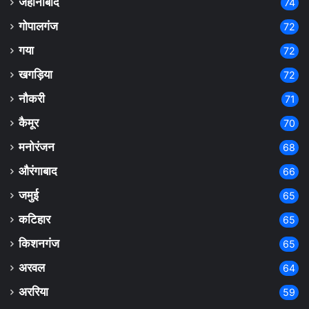
जहानाबाद
74
गोपालगंज
72
गया
72
खगड़िया
72
नौकरी
71
कैमूर
70
मनोरंजन
68
औरंगाबाद
66
जमुई
65
कटिहार
65
किशनगंज
65
अरवल
64
अररिया
59