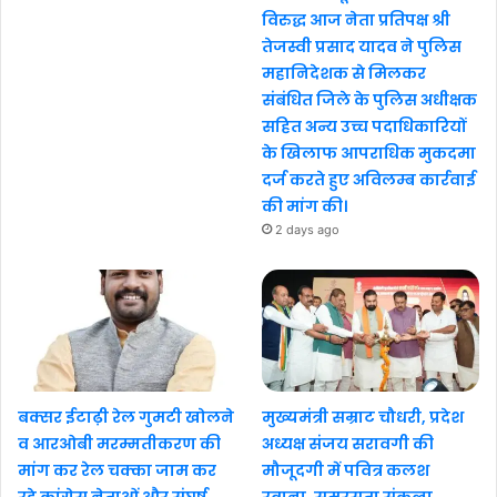
विरुद्ध आज नेता प्रतिपक्ष श्री
तेजस्वी प्रसाद यादव ने पुलिस
महानिदेशक से मिलकर
संबंधित जिले के पुलिस अधीक्षक
सहित अन्य उच्च पदाधिकारियों
के खिलाफ आपराधिक मुकदमा
दर्ज करते हुए अविलम्ब कार्रवाई
की मांग की।
2 days ago
बक्सर ईटाढ़ी रेल गुमटी खोलने
मुख्यमंत्री सम्राट चौधरी, प्रदेश
व आरओबी मरम्मतीकरण की
अध्यक्ष संजय सरावगी की
मांग कर रेल चक्का जाम कर
मौजूदगी में पवित्र कलश
रहे कांग्रेस नेताओं और संघर्ष
रवाना, समरसता संकल्प