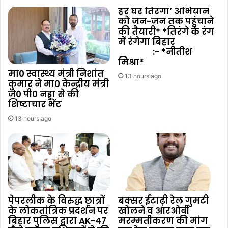
हर घर तिरंगा’ अभियान
को जन-जन तक पहुंचाने
की तैयारी* *तिरंगे के रंग
में रंगेगा बिहार
:- *नीतीश
मिश्रा*
मा0 स्वास्थ्य मंत्री निशांत
13 hours ago
कुमार ने मा0 केन्द्रीय मंत्री
जे0 पी0 नड्डा से की
शिष्टाचार भेंट
13 hours ago
पेपरलीक के विरुद्ध छात्रों
बक्सर ईटाढ़ी रेल गुमटी
के लोकतांत्रिक प्रदर्शन पर
खोलने व आरओबी
बिहार पुलिस द्वारा AK-47
मरम्मतीकरण की मांग