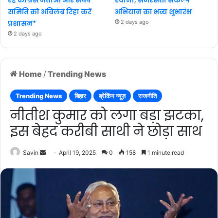
समिति को अविलंब रिहा करें
अभियान का भव्य शुभारंभ
प्रशासन*
2 days ago
2 days ago
Home
/
Trending News
Trending News
बिहार
ब्रेकिंग न्यूज़
राजनीति
नीतीश कुमार को लगा बड़ा झटका,
इस बेहद करीबी साथी ने छोड़ा साथ
Send
Savin
April 19, 2025
0
158
1 minute read
an
email