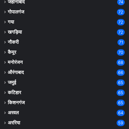
जहानाबाद
74
गोपालगंज
72
गया
72
खगड़िया
72
नौकरी
71
कैमूर
70
मनोरंजन
68
औरंगाबाद
66
जमुई
65
कटिहार
65
किशनगंज
65
अरवल
64
अररिया
59