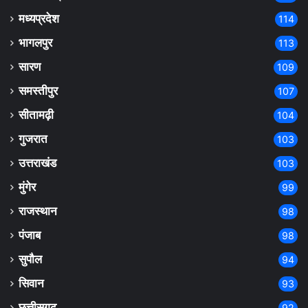
मध्यप्रदेश
114
भागलपुर
113
सारण
109
समस्तीपुर
107
सीतामढ़ी
104
गुजरात
103
उत्तराखंड
103
मुंगेर
99
राजस्थान
98
पंजाब
98
सुपौल
94
सिवान
93
छत्तीसगढ़
92