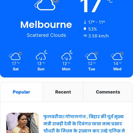
17
℃
Melbourne
17º - 11º
53%
Scattered Clouds
3.58 km/h
17
12
12
12
14
℃
℃
℃
℃
℃
Sat
Sun
Mon
Tue
Wed
Popular
Recent
Comments
फुलवरीया। गोपालगंज , बिहार की पूर्व मुख्य
मंत्री राबड़ी देवी के दिवंगत चाचा नन्द प्रसाद
चौधरी के निधन के 21साल बाद उन्हे पुलिस ने