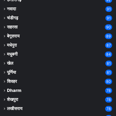
नवादा
91
चंडीगढ़
91
सहरसा
90
बेगूसराय
89
मधेपुरा
87
मधुबनी
84
खेल
81
पूर्णिया
81
शिवहर
80
Dharm
78
शेखपुरा
78
लखीसराय
78