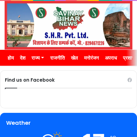
होम
देश
राज्य
राजनीति
खेल
मनोरंजन
अपराध
प्रशास
Find us on Facebook
Weather