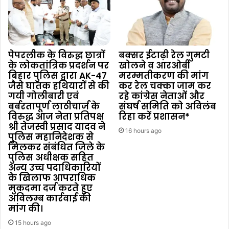
पेपरलीक के विरुद्ध छात्रों
बक्सर ईटाढ़ी रेल गुमटी
के लोकतांत्रिक प्रदर्शन पर
खोलने व आरओबी
बिहार पुलिस द्वारा AK-47
मरम्मतीकरण की मांग
जैसे घातक हथियारों से की
कर रेल चक्का जाम कर
गयी गोलीबारी एवं
रहे कांग्रेस नेताओं और
बर्बरतापूर्ण लाठीचार्ज के
संघर्ष समिति को अविलंब
विरुद्ध आज नेता प्रतिपक्ष
रिहा करें प्रशासन*
श्री तेजस्वी प्रसाद यादव ने
16 hours ago
पुलिस महानिदेशक से
मिलकर संबंधित जिले के
पुलिस अधीक्षक सहित
अन्य उच्च पदाधिकारियों
के खिलाफ आपराधिक
मुकदमा दर्ज करते हुए
अविलम्ब कार्रवाई की
मांग की।
15 hours ago