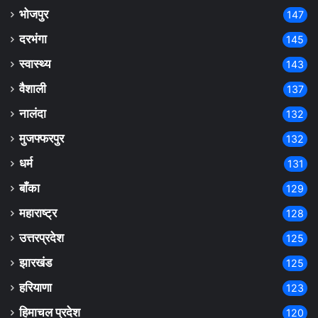
भोजपुर
147
दरभंगा
145
स्वास्थ्य
143
वैशाली
137
नालंदा
132
मुजफ्फरपुर
132
धर्म
131
बाँका
129
महाराष्ट्र
128
उत्तरप्रदेश
125
झारखंड
125
हरियाणा
123
हिमाचल प्रदेश
120