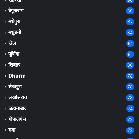
बेगूसराय
89
मधेपुरा
87
मधुबनी
84
खेल
81
पूर्णिया
81
शिवहर
80
Dharm
78
शेखपुरा
78
लखीसराय
78
जहानाबाद
74
गोपालगंज
72
गया
72