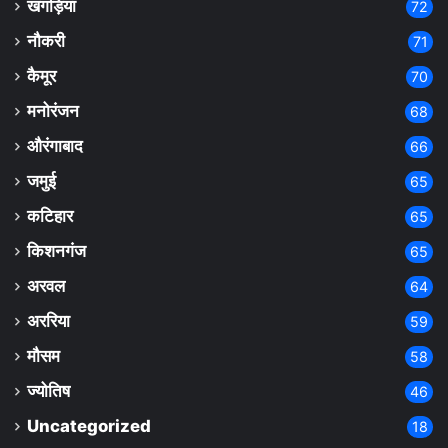
खगड़िया
72
नौकरी
71
कैमूर
70
मनोरंजन
68
औरंगाबाद
66
जमुई
65
कटिहार
65
किशनगंज
65
अरवल
64
अररिया
59
मौसम
58
ज्योतिष
46
Uncategorized
18