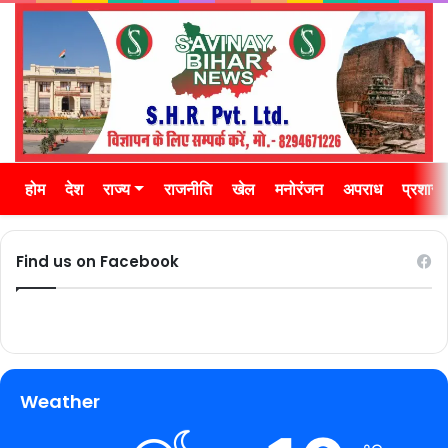
होम
देश
राज्य
राजनीति
खेल
मनोरंजन
अपराध
प्रशास
Find us on Facebook
Weather