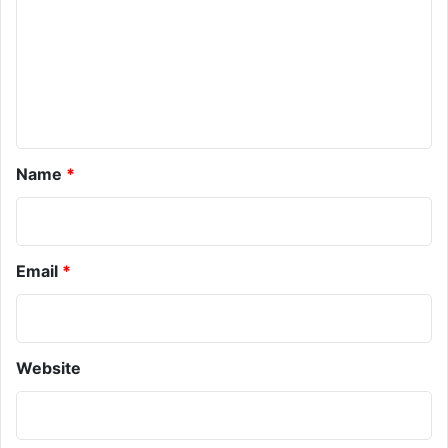
m
e
n
t
*
Name
*
Email
*
Website