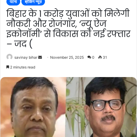
पटना
ब्रेकिंग न्यूज़
बिहार के 1 करोड़ युवाओं को मिलेगी
नौकरी और रोजगार, ‘न्यू ऐज
इकोनाॅमी’ से विकास को नई रफ्तार
– जद (
Send
savinay bihar
November 25, 2025
0
31
an
2 minutes read
email