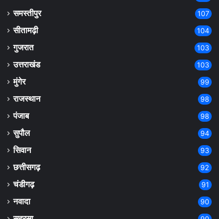
समस्तीपुर
107
सीतामढ़ी
104
गुजरात
103
उत्तराखंड
103
मुंगेर
99
राजस्थान
98
पंजाब
98
सुपौल
94
सिवान
93
छत्तीसगढ़
92
चंडीगढ़
91
नवादा
90
सहरसा
90