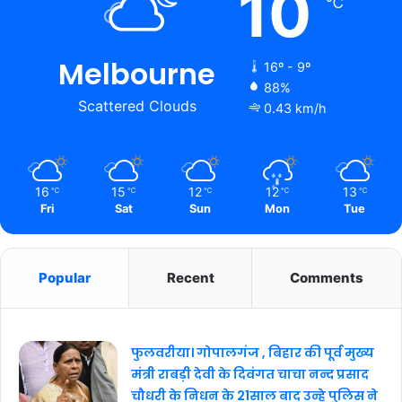
10
℃
Melbourne
16º - 9º
88%
Scattered Clouds
0.43 km/h
16
15
12
12
13
℃
℃
℃
℃
℃
Fri
Sat
Sun
Mon
Tue
Popular
Recent
Comments
फुलवरीया। गोपालगंज , बिहार की पूर्व मुख्य
मंत्री राबड़ी देवी के दिवंगत चाचा नन्द प्रसाद
चौधरी के निधन के 21साल बाद उन्हे पुलिस ने