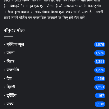
छोटी - छोटी जरूरी खबर के साथ हर बड़ी खबर आपको यहां मिल पाती
है। डेमोक्रेटिव लाइव एक ऐसा पोर्टल है जो आपतक भारत के मेनस्ट्रीम
मीडिया द्वारा दबाया या नजरअंदाज किया हुआ खबर भी ले आता है। अपनी
खबरे हमारे पोर्टल पर प्रकाशित करवाने क लिए हमें मेल करे।
पॉपुलर पोस्ट
ब्रेकिंग न्यूज़
1,676
पटना
1,576
बिहार
1,351
राजनीति
1,276
देश
1,256
दिल्ली
1,221
ट्रेंडिंग
1,167
राज्य
1,130