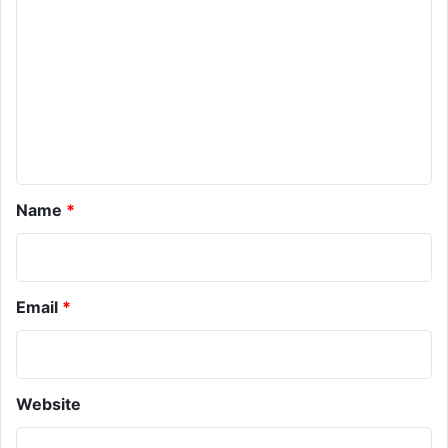
m
m
e
n
t
*
Name
*
Email
*
Website