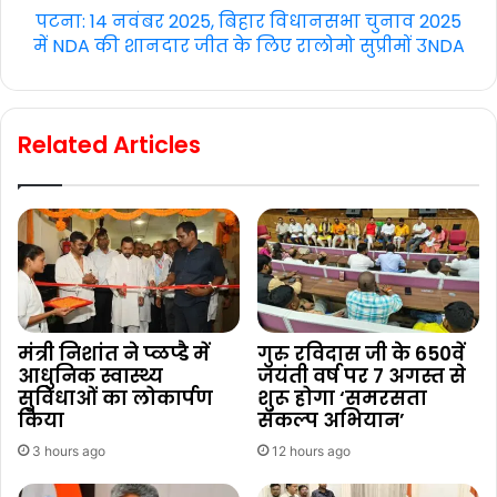
पटना: 14 नवंबर 2025, बिहार विधानसभा चुनाव 2025
में NDA की शानदार जीत के लिए रालोमो सुप्रीमों उNDA
Related Articles
मंत्री निशांत ने प्ळप्डै में
गुरु रविदास जी के 650वें
आधुनिक स्वास्थ्य
जयंती वर्ष पर 7 अगस्त से
सुविधाओं का लोकार्पण
शुरू होगा ‘समरसता
किया
संकल्प अभियान’
3 hours ago
12 hours ago