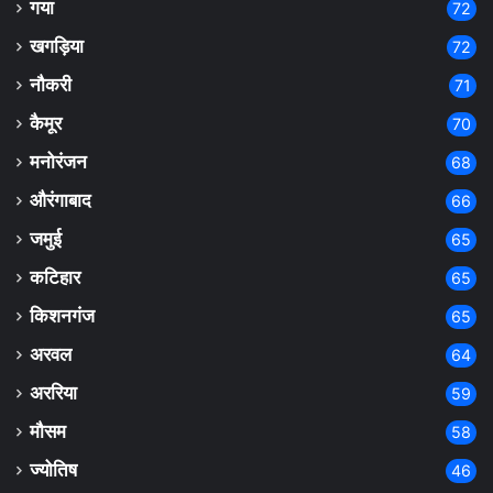
गया
72
खगड़िया
72
नौकरी
71
कैमूर
70
मनोरंजन
68
औरंगाबाद
66
जमुई
65
कटिहार
65
किशनगंज
65
अरवल
64
अररिया
59
मौसम
58
ज्योतिष
46