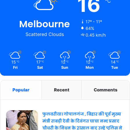
16
℃
Melbourne
17º - 11º
64%
Scattered Clouds
0.45 km/h
15
17
12
12
14
℃
℃
℃
℃
℃
Fri
Sat
Sun
Mon
Tue
Popular
Recent
Comments
फुलवरीया। गोपालगंज , बिहार की पूर्व मुख्य
मंत्री राबड़ी देवी के दिवंगत चाचा नन्द प्रसाद
चौधरी के निधन के 21साल बाद उन्हे पुलिस ने