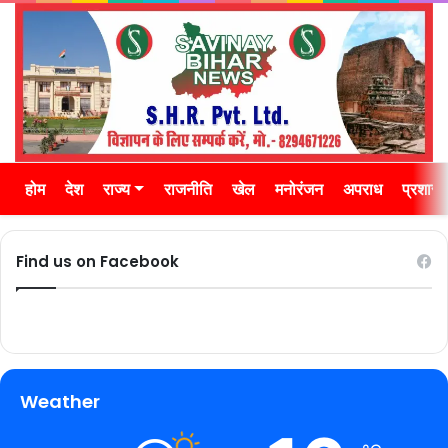
होम
देश
राज्य
राजनीति
खेल
मनोरंजन
अपराध
प्रशास
Find us on Facebook
Weather