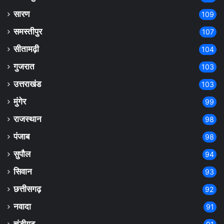
सारण
109
समस्तीपुर
107
सीतामढ़ी
104
गुजरात
103
उत्तराखंड
103
मुंगेर
99
राजस्थान
98
पंजाब
98
सुपौल
94
सिवान
93
छत्तीसगढ़
92
नवादा
91