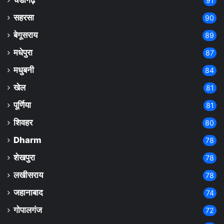
चंडीगढ़
91
सहरसा
90
बेगूसराय
89
मधेपुरा
87
मधुबनी
84
खेल
81
पूर्णिया
81
शिवहर
80
Dharm
78
शेखपुरा
78
लखीसराय
78
जहानाबाद
74
गोपालगंज
72