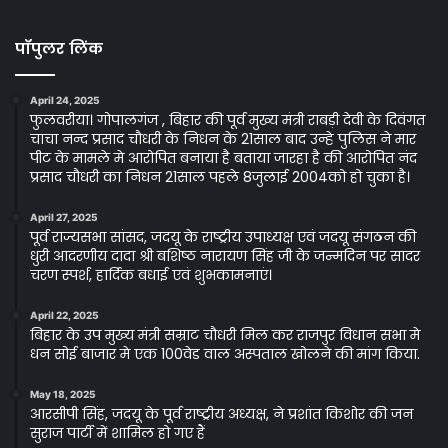
पॉपुलर लिंक
April 24, 2025
फुलवरीया। गोपालगंज , बिहार की पूर्व मुख्य मंत्री राबड़ी देवी के दिवंगत
चाचा नन्द प्रसाद चौधरी के निधन के 21साल बाद उन्हे पुलिस ने मार
पीट के मामले मे आरोपित बनाया है बताया जारहा है की आरोपित नंद
प्रसाद चौधरी का निधन 21साल पहले 8जुलाई 2004को हो चुका है।
April 27, 2025
पूर्व राज्यसभा सांसद, जदयू के राष्ट्रीय उपाध्यक्ष एवं जदयू संगठन की
धुरी आदरणीय दादा श्री बशिष्ठ नारायण सिंह जी के जन्मदिन पर सादर
चरण स्पर्श, हार्दिक बधाई एवं शुभकामनाएं।
April 22, 2025
बिहार के उप मुख्य मंत्री सम्राट चौधरी मिल कर राजपुर विधान सभा मे
धन सोई बाजार मे एक 100वेड वाल अस्पताल खोलने की मांग किया.
May 18, 2025
आरसीपी सिंह, जदयू के पूर्व राष्ट्रीय अध्यक्ष, ने प्रशांत किशोर की जन
सुराज पार्टी में शामिल हो गए हैं