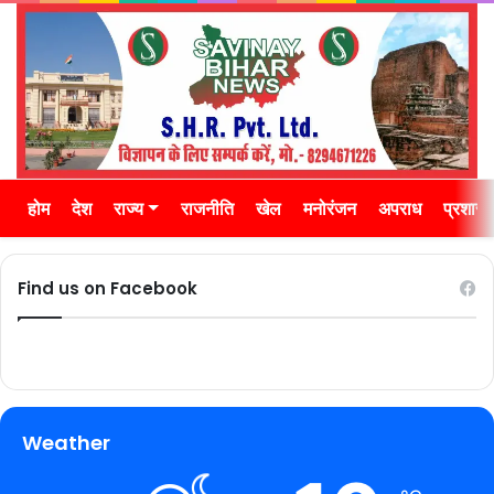
होम
देश
राज्य
राजनीति
खेल
मनोरंजन
अपराध
प्रशास
Find us on Facebook
Weather