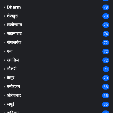
Dharm
78
शेखपुरा
78
लखीसराय
78
जहानाबाद
74
गोपालगंज
72
गया
72
खगड़िया
72
नौकरी
71
कैमूर
70
मनोरंजन
68
औरंगाबाद
66
जमुई
65