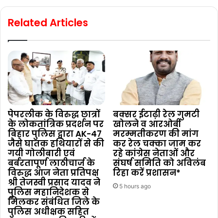
Related Articles
पेपरलीक के विरुद्ध छात्रों
बक्सर ईटाढ़ी रेल गुमटी
के लोकतांत्रिक प्रदर्शन पर
खोलने व आरओबी
बिहार पुलिस द्वारा AK-47
मरम्मतीकरण की मांग
जैसे घातक हथियारों से की
कर रेल चक्का जाम कर
गयी गोलीबारी एवं
रहे कांग्रेस नेताओं और
बर्बरतापूर्ण लाठीचार्ज के
संघर्ष समिति को अविलंब
विरुद्ध आज नेता प्रतिपक्ष
रिहा करें प्रशासन*
श्री तेजस्वी प्रसाद यादव ने
5 hours ago
पुलिस महानिदेशक से
मिलकर संबंधित जिले के
पुलिस अधीक्षक सहित