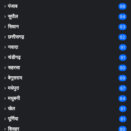
पंजाब
98
सुपौल
94
सिवान
93
छत्तीसगढ़
92
नवादा
91
चंडीगढ़
91
सहरसा
90
बेगूसराय
89
मधेपुरा
87
मधुबनी
84
खेल
81
पूर्णिया
81
शिवहर
80