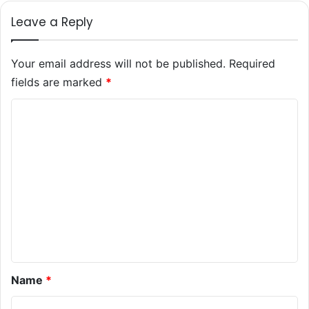
Leave a Reply
Your email address will not be published.
Required
fields are marked
*
C
o
m
m
e
n
t
*
Name
*