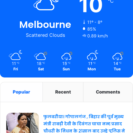
10
℃
Melbourne
11º - 8º
85%
Scattered Clouds
0.89 km/h
11
18
15
11
14
℃
℃
℃
℃
℃
Fri
Sat
Sun
Mon
Tue
Popular
Recent
Comments
फुलवरीया। गोपालगंज , बिहार की पूर्व मुख्य
मंत्री राबड़ी देवी के दिवंगत चाचा नन्द प्रसाद
चौधरी के निधन के 21साल बाद उन्हे पुलिस ने