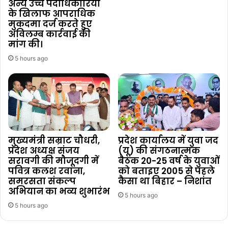
अन्य उच्च पदाधिकारियों
के खिलाफ आपराधिक
मुकदमा दर्ज करते हुए
अविलम्ब कार्रवाई की
मांग की।
5 hours ago
मुख्यमंत्री सम्राट चौधरी,
प्रदेश कार्यालय में युवा जद
प्रदेश अध्यक्ष संजय
(यू) की संगठनात्मक
सरावगी की मौजूदगी में
बैठक 20-25 वर्ष के युवाओं
पवित्र कलश रवाना,
को बताइए 2005 से पहले
समरसता संकल्प
कैसा था बिहार – निशांत
अभियान का भव्य शुभारंभ
5 hours ago
5 hours ago